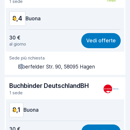
1 sede
8,4
Buona
Rapporto qualità-prezzo
8,4
30 €
Vedi offerte
al giorno
Facile da trovare
8,2
Sede più richiesta
Gentilezza degli agenti
8,3
Elberfelder Str. 90, 58095 Hagen
Rapidità del ritiro
8,0
Rapidità della riconsegna
8,2
Buchbinder DeutschlandBH
1 sede
Pulizia del veicolo
8,9
8,1
Condizioni dell'auto
Buona
8,9
Rapporto qualità-prezzo
8,2
30 €