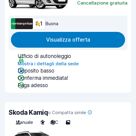
Cancellazione gratuita
8,1
Buona
Visualizza offerta
Ufficio di autonoleggio
Mostra i dettagli della sede
Deposito basso
Conferma immediata!
Paga adesso
Skoda Kamiq
o Compatta simile
Manuale
5
A/C
5