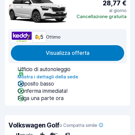
28,77 €
al giorno
Cancellazione gratuita
8,5
Ottimo
Visualizza offerta
Ufficio di autonoleggio
Mostra i dettagli della sede
Deposito basso
Conferma immediata!
Paga una parte ora
Volkswagen Golf
o Compatta simile
Manuale
5
A/C
5