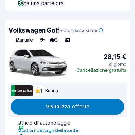
Paga una parte ora
Volkswagen Golf
o Compatta simile
Manuale
5
A/C
5
28,15 €
al giorno
Cancellazione gratuita
8,1
Buona
Visualizza offerta
Ufficio di autonoleggio
Mostra i dettagli della sede