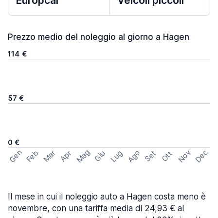
Europcar
Veicoli piccoli
Prezzo medio del noleggio al giorno a Hagen
114 €
57 €
0 €
Mag
Gen
Ago
Nov
Dec
Feb
Mar
Lug
Apr
Set
Giu
Ott
Il mese in cui il noleggio auto a Hagen costa meno è
novembre, con una tariffa media di 24,93 € al