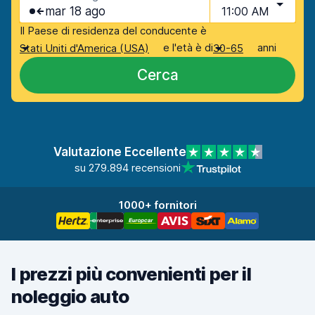
mar 18 ago
11:00 AM
Il Paese di residenza del conducente è
e l'età è di
anni
Stati Uniti d'America (USA)
30-65
Cerca
Valutazione Eccellente
su 279.894 recensioni
1000+ fornitori
I prezzi più convenienti per il
noleggio auto