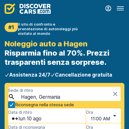
Il sito di confronto e
#1
prenotazione di autonoleggi più
visitato al mondo
Noleggio auto a Hagen
Risparmia fino al 70%. Prezzi
trasparenti senza sorprese.
Assistenza 24/7
Cancellazione gratuita
Sede di ritiro
Hagen, Germania
Riconsegna nella stessa sede
Data di ritiro
Ora
lun 10 ago
11:00 AM
Data di riconsegna
Ora