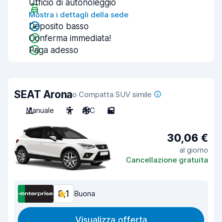
Ufficio di autonoleggio
Mostra i dettagli della sede
Deposito basso
Conferma immediata!
Paga adesso
SEAT Arona
o Compatta SUV simile
Manuale
5
A/C
5
30,06 €
al giorno
Cancellazione gratuita
8,1
Buona
Visualizza offerta