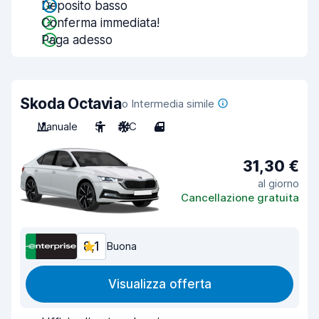
Deposito basso
Conferma immediata!
Paga adesso
Skoda Octavia
o Intermedia simile
Manuale
5
A/C
4
31,30 €
al giorno
Cancellazione gratuita
8,1
Buona
Visualizza offerta