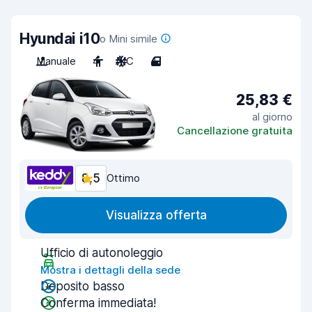
Hyundai i10
o Mini simile
Manuale
4
A/C
4
25,83 €
al giorno
Cancellazione gratuita
8,5
Ottimo
Visualizza offerta
Ufficio di autonoleggio
Mostra i dettagli della sede
Deposito basso
Conferma immediata!