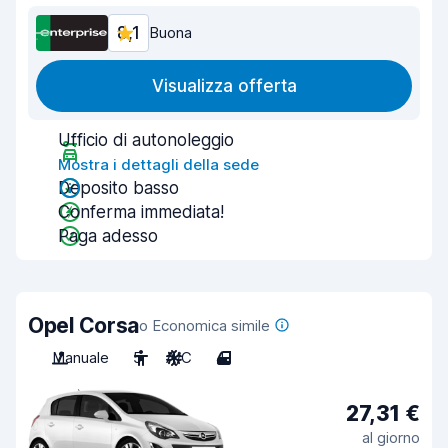
8,1
Buona
Visualizza offerta
Ufficio di autonoleggio
Mostra i dettagli della sede
Deposito basso
Conferma immediata!
Paga adesso
Opel Corsa
o Economica simile
Manuale
5
A/C
4
27,31 €
al giorno