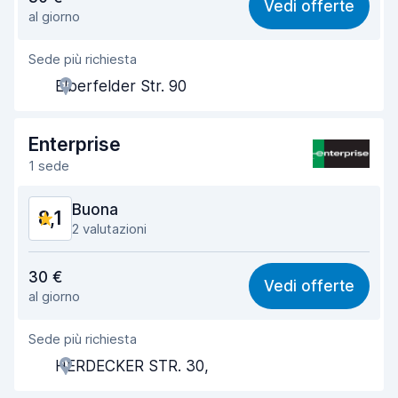
Vedi offerte
al giorno
Facile da trovare
8,2
Sede più richiesta
Gentilezza degli agenti
8,2
Elberfelder Str. 90
Rapidità del ritiro
8,0
Rapidità della riconsegna
8,2
Enterprise
1 sede
Pulizia del veicolo
8,0
Buona
8,1
Condizioni dell'auto
8,2
2 valutazioni
Rapporto qualità-prezzo
7,6
30 €
Vedi offerte
al giorno
Facile da trovare
8,2
Sede più richiesta
Gentilezza degli agenti
7,8
HERDECKER STR. 30,
Rapidità del ritiro
8,0