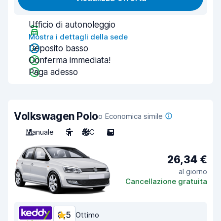
Ufficio di autonoleggio
Mostra i dettagli della sede
Deposito basso
Conferma immediata!
Paga adesso
Volkswagen Polo
o Economica simile
Manuale
5
A/C
5
26,34 €
al giorno
Cancellazione gratuita
8,5
Ottimo