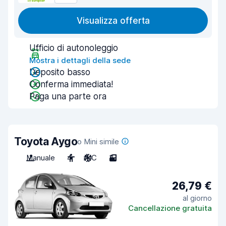
Visualizza offerta
Ufficio di autonoleggio
Mostra i dettagli della sede
Deposito basso
Conferma immediata!
Paga una parte ora
Toyota Aygo
o Mini simile
Manuale
4
A/C
3
26,79 €
al giorno
Cancellazione gratuita