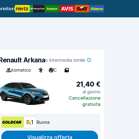
rnitori
Renault Arkana
o Intermedia simile
Automatico
5
A/C
5
21,40 €
al giorno
Cancellazione
gratuita
8,1
Buona
Visualizza offerta