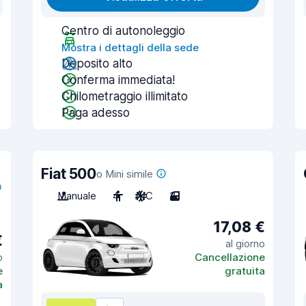
Centro di autonoleggio
Mostra i dettagli della sede
Deposito alto
Conferma immediata!
Chilometraggio illimitato
Paga adesso
Fiat 500
o Mini simile
Manuale
4
A/C
3
17,08 €
€
al giorno
o
Cancellazione
e
gratuita
a