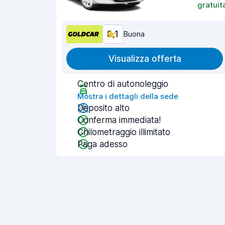
gratuit
8,1
Buona
Visualizza offerta
Centro di autonoleggio
Mostra i dettagli della sede
Deposito alto
Conferma immediata!
Chilometraggio illimitato
Paga adesso