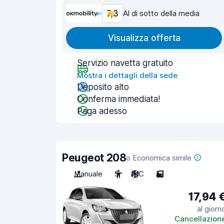
7,3
Al di sotto della media
Visualizza offerta
Servizio navetta gratuito
Mostra i dettagli della sede
Deposito alto
Conferma immediata!
Paga adesso
Peugeot 208
o Economica simile
Manuale
5
A/C
5
17,94 
al giorn
Cancellazion