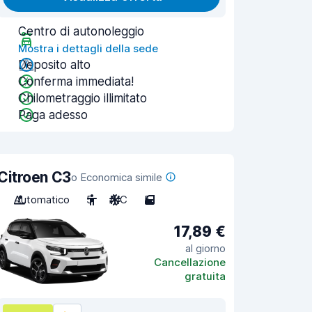
Centro di autonoleggio
Mostra i dettagli della sede
Deposito alto
Conferma immediata!
Chilometraggio illimitato
Paga adesso
Citroen C3
o Economica simile
Automatico
5
A/C
5
17,89 €
al giorno
Cancellazione
gratuita