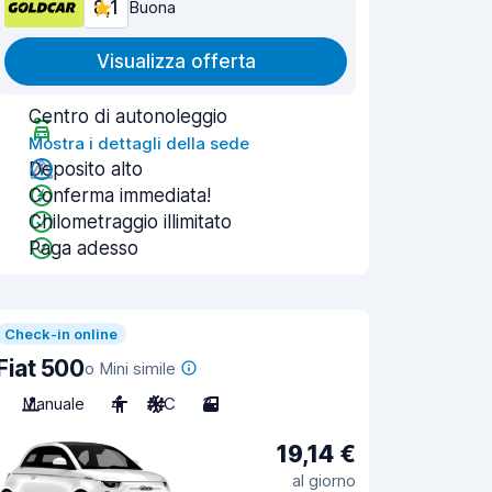
8,1
Buona
Visualizza offerta
Centro di autonoleggio
Mostra i dettagli della sede
Deposito alto
Conferma immediata!
Chilometraggio illimitato
Paga adesso
Check-in online
Fiat 500
o Mini simile
Manuale
4
A/C
3
19,14 €
al giorno