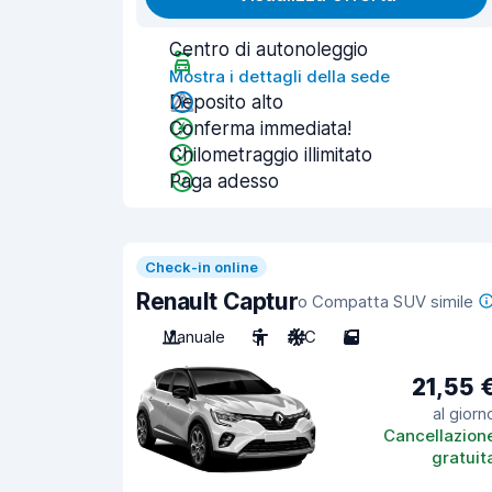
Centro di autonoleggio
Mostra i dettagli della sede
Deposito alto
Conferma immediata!
Chilometraggio illimitato
Paga adesso
Check-in online
Renault Captur
o Compatta SUV simile
Manuale
5
A/C
5
21,55 
al giorn
Cancellazion
gratuit