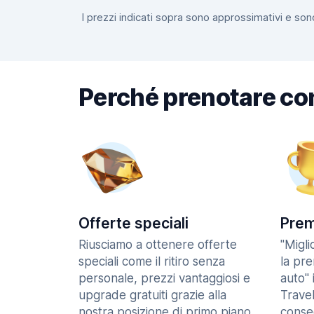
I prezzi indicati sopra sono approssimativi e sono
Perché prenotare co
Offerte speciali
Prem
Riusciamo a ottenere offerte
"Migl
speciali come il ritiro senza
la pr
personale, prezzi vantaggiosi e
auto" 
upgrade gratuiti grazie alla
Trave
nostra posizione di primo piano
consec