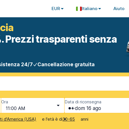
EUR
Italiano
Aiuto
cia
. Prezzi trasparenti senza
istenza 24/7
Cancellazione gratuita
Ora
Data di riconsegna
11:00 AM
dom 16 ago
e l'età è di
anni
iti d'America (USA)
30-65