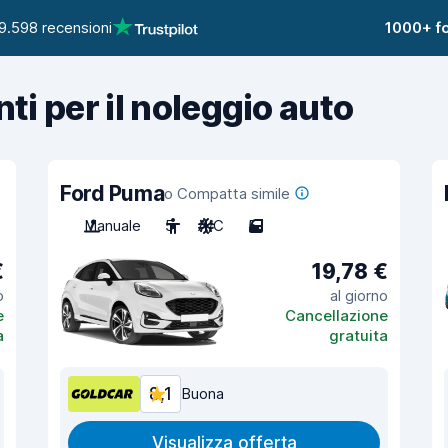
9.598 recensioni
1000+ fo
nti per il noleggio auto
Ford Puma
o Compatta simile
Manuale
5
A/C
5
€
19,78 €
o
al giorno
e
Cancellazione
a
gratuita
8,1
Buona
Visualizza offerta