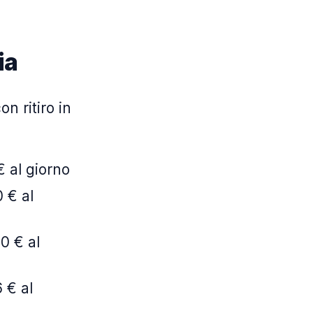
ia
n ritiro in
€ al giorno
 € al
0 € al
 € al