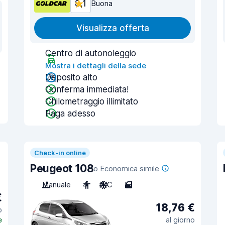
8,1
Buona
Visualizza offerta
Centro di autonoleggio
Mostra i dettagli della sede
Deposito alto
Conferma immediata!
Chilometraggio illimitato
Paga adesso
Check-in online
Peugeot 108
o Economica simile
Manuale
4
A/C
5
€
18,76 €
o
e
al giorno