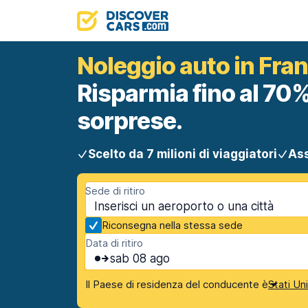
Noleggio auto in Fran
Risparmia fino al 70%
sorprese.
Scelto da 7 milioni di viaggiatori
Ass
Sede di ritiro
Riconsegna nella stessa sede
Data di ritiro
sab 08 ago
Il Paese di residenza del conducente è
Stati Un