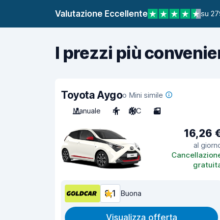
Valutazione Eccellente
su 27
I prezzi più convenie
Toyota Aygo
o Mini simile
Manuale
4
A/C
3
16,26 
al giorn
Cancellazion
gratuit
8,1
Buona
Visualizza offerta