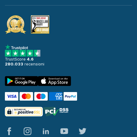
TrustScore
4.6
280.033
recensioni