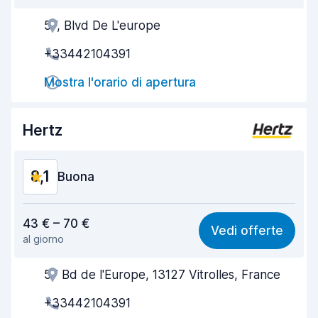
57, Blvd De L'europe
Gentilezza degli agenti
7,9
+33442104391
Rapidità del ritiro
8,0
Mostra l'orario di apertura
Rapidità della riconsegna
8,2
Pulizia del veicolo
8,9
Hertz
Condizioni dell'auto
8,7
8,1
Buona
Rapporto qualità-prezzo
7,5
43 € – 70 €
Vedi offerte
al giorno
Facile da trovare
8,2
57 Bd de l'Europe, 13127 Vitrolles, France
Gentilezza degli agenti
8,1
+33442104391
Rapidità del ritiro
8,0