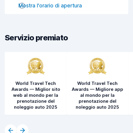
Mostra l'orario di apertura
Rapidità della riconsegna
8,2
Pulizia del veicolo
8,6
Condizioni dell'auto
8,3
Servizio premiato
World Travel Tech
World Travel Tech
Awards — Miglior sito
Awards — Migliore app
web al mondo per la
al mondo per la
prenotazione del
prenotazione del
noleggio auto 2025
noleggio auto 2025