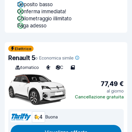
Deposito basso
Conferma immediata!
Chilometraggio illimitato
Paga adesso
Elettrico
Renault 5
o Economica simile
Automatico
4
A/C
5
77,49 €
al giorno
Cancellazione gratuita
8,4
Buona