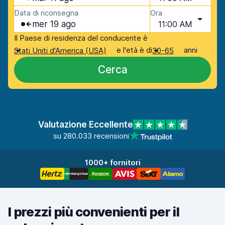
Data di riconsegna
Ora
mer 19 ago
11:00 AM
Il Paese di residenza del conducente è
e l'età è di
anni
Stati Uniti d'America (USA)
30-65
Cerca
Valutazione Eccellente
su 280.033 recensioni
1000+ fornitori
I prezzi più convenienti per il