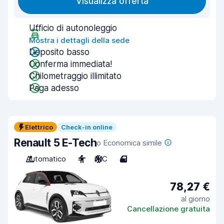
Visualizza offerta
Ufficio di autonoleggio
Mostra i dettagli della sede
Deposito basso
Conferma immediata!
Chilometraggio illimitato
Paga adesso
Elettrico
Check-in online
Renault 5 E-Tech
o Economica simile
Automatico
4
A/C
4
78,27 €
al giorno
Cancellazione gratuita