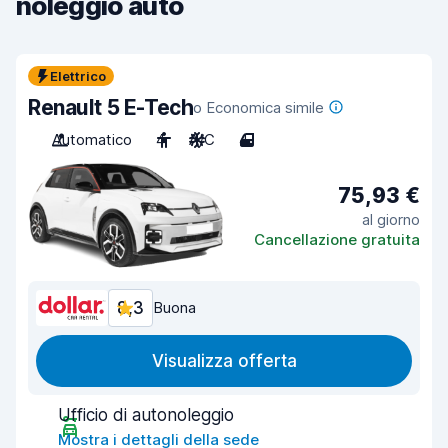
noleggio auto
Elettrico
Renault 5 E-Tech
o Economica simile
Automatico
4
A/C
4
75,93 €
al giorno
Cancellazione gratuita
8,3
Buona
Visualizza offerta
Ufficio di autonoleggio
Mostra i dettagli della sede