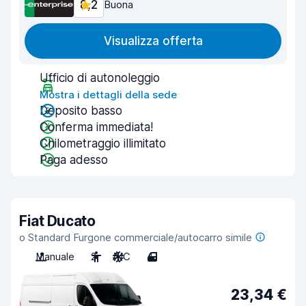
8,2
Buona
Visualizza offerta
Ufficio di autonoleggio
Mostra i dettagli della sede
Deposito basso
Conferma immediata!
Chilometraggio illimitato
Paga adesso
Fiat Ducato
o Standard Furgone commerciale/autocarro simile
Manuale
2
A/C
4
23,34 €