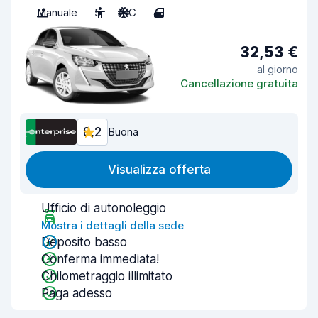
Manuale
5
A/C
4
32,53 €
al giorno
Cancellazione gratuita
8,2
Buona
Visualizza offerta
Ufficio di autonoleggio
Mostra i dettagli della sede
Deposito basso
Conferma immediata!
Chilometraggio illimitato
Paga adesso