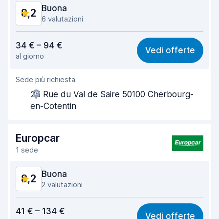
Condizioni dell'auto
8,8
Buona
8,2
6 valutazioni
Rapporto qualità-prezzo
7,7
34 € – 94 €
Vedi offerte
al giorno
Facile da trovare
8,5
Sede più richiesta
Gentilezza degli agenti
8,1
25 Rue du Val de Saire 50100 Cherbourg-
Rapidità del ritiro
8,4
en-Cotentin
Rapidità della riconsegna
8,6
Europcar
Pulizia del veicolo
7,8
1 sede
Condizioni dell'auto
8,2
Buona
8,2
2 valutazioni
Rapporto qualità-prezzo
7,8
41 € – 134 €
Vedi offerte