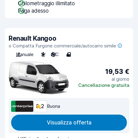
Chilometraggio illimitato
Paga adesso
Renault Kangoo
o Compatta Furgone commerciale/autocarro simile
Manuale
2
A/C
4
19,53 €
al giorno
Cancellazione gratuita
8,2
Buona
Visualizza offerta