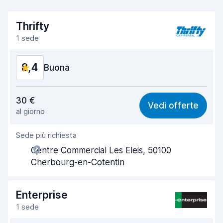
Thrifty
1 sede
8,4
Buona
Rapporto qualità-prezzo
8,2
30 €
Vedi offerte
al giorno
Facile da trovare
8,2
Sede più richiesta
Gentilezza degli agenti
8,5
Centre Commercial Les Eleis, 50100
Rapidità del ritiro
8,0
Cherbourg-en-Cotentin
Rapidità della riconsegna
8,2
Enterprise
Pulizia del veicolo
9,0
1 sede