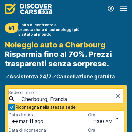
Il sito di confronto e
#1
prenotazione di autonoleggi più
visitato al mondo
Noleggio auto a Cherbourg
Risparmia fino al 70%. Prezzi
trasparenti senza sorprese.
Assistenza 24/7
Cancellazione gratuita
Sede di ritiro
Cherbourg, Francia
Riconsegna nella stessa sede
Data di ritiro
Ora
mar 11 ago
11:00 AM
Data di riconsegna
Ora