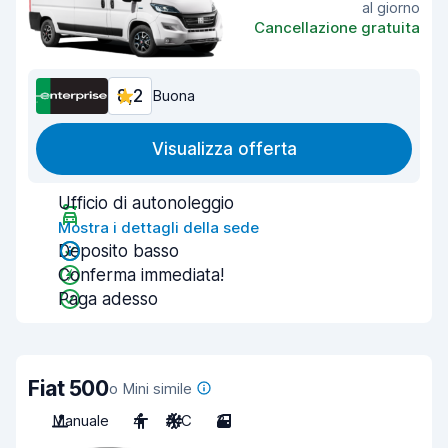
al giorno
Cancellazione gratuita
8,2
Buona
Visualizza offerta
Ufficio di autonoleggio
Mostra i dettagli della sede
Deposito basso
Conferma immediata!
Paga adesso
Fiat 500
o Mini simile
Manuale
4
A/C
3