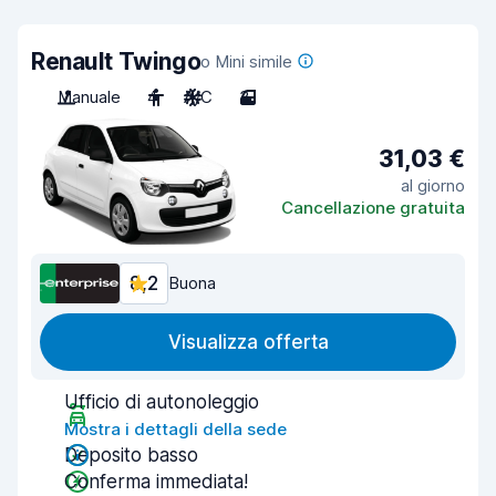
Renault Twingo
o Mini simile
Manuale
4
A/C
3
31,03 €
al giorno
Cancellazione gratuita
8,2
Buona
Visualizza offerta
Ufficio di autonoleggio
Mostra i dettagli della sede
Deposito basso
Conferma immediata!