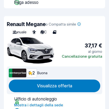
Paga adesso
Renault Megane
o Compatta simile
Manuale
5
A/C
4
37,17 €
al giorno
Cancellazione gratuita
8,2
Buona
Visualizza offerta
Ufficio di autonoleggio
Mostra i dettagli della sede