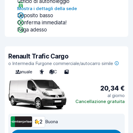
Ufficio di autonoleggio
Mostra i dettagli della sede
Deposito basso
Conferma immediata!
Paga adesso
Renault Trafic Cargo
o Intermedia Furgone commerciale/autocarro simile
Manuale
3
A/C
5
20,34 €
al giorno
Cancellazione gratuita
8,2
Buona