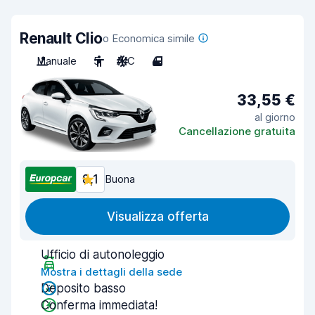
Renault Clio
o Economica simile
Manuale
5
A/C
4
33,55 €
al giorno
Cancellazione gratuita
8,1
Buona
Visualizza offerta
Ufficio di autonoleggio
Mostra i dettagli della sede
Deposito basso
Conferma immediata!