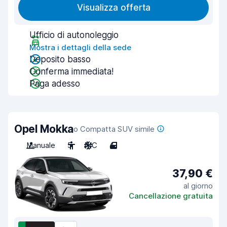
Visualizza offerta
Ufficio di autonoleggio
Mostra i dettagli della sede
Deposito basso
Conferma immediata!
Paga adesso
Opel Mokka
o Compatta SUV simile
Manuale
5
A/C
4
37,90 €
al giorno
Cancellazione gratuita