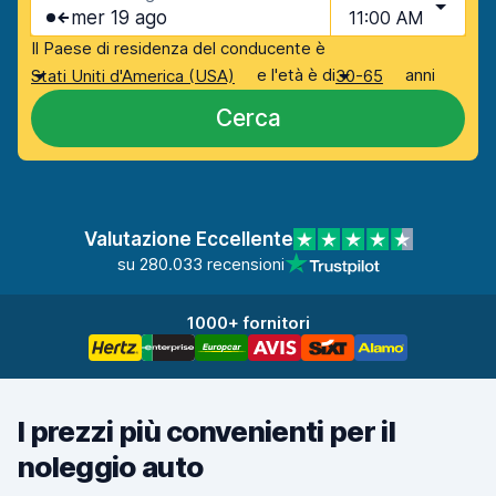
mer 19 ago
11:00 AM
Il Paese di residenza del conducente è
e l'età è di
anni
Stati Uniti d'America (USA)
30-65
Cerca
Valutazione Eccellente
su 280.033 recensioni
1000+ fornitori
I prezzi più convenienti per il
noleggio auto