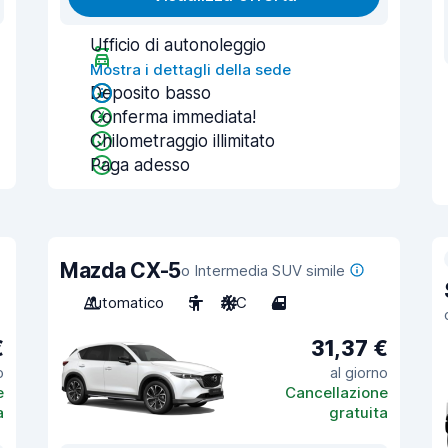
Ufficio di autonoleggio
Mostra i dettagli della sede
Deposito basso
Conferma immediata!
Chilometraggio illimitato
Paga adesso
Mazda CX-5
o Intermedia SUV simile
Automatico
5
A/C
4
€
31,37 €
o
al giorno
e
Cancellazione
a
gratuita