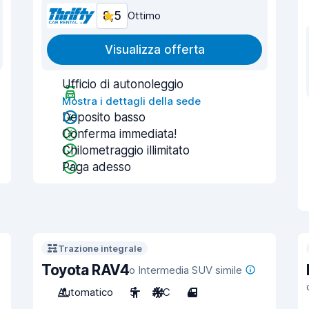
8,5
Ottimo
Visualizza offerta
Ufficio di autonoleggio
Mostra i dettagli della sede
Deposito basso
Conferma immediata!
Chilometraggio illimitato
Paga adesso
Trazione integrale
Toyota RAV4
o Intermedia SUV simile
Automatico
5
A/C
4