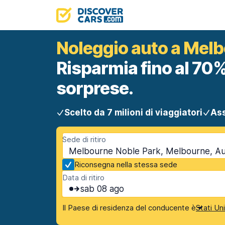
Noleggio auto a Mel
Risparmia fino al 70%
sorprese.
Scelto da 7 milioni di viaggiatori
Ass
Sede di ritiro
Melbourne Noble Park, Melbourne, Aus
Riconsegna nella stessa sede
Data di ritiro
sab 08 ago
Il Paese di residenza del conducente è
Stati Un