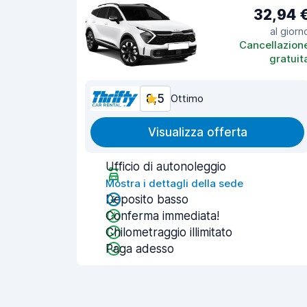
32,94 
al giorn
Cancellazion
gratuit
8,5
Ottimo
Visualizza offerta
Ufficio di autonoleggio
Mostra i dettagli della sede
Deposito basso
Conferma immediata!
Chilometraggio illimitato
Paga adesso