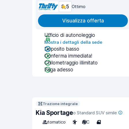
8,5
Ottimo
Visualizza offerta
Ufficio di autonoleggio
Mostra i dettagli della sede
Deposito basso
Conferma immediata!
Chilometraggio illimitato
Paga adesso
Trazione integrale
Kia Sportage
o Standard SUV simile
Automatico
5
A/C
4