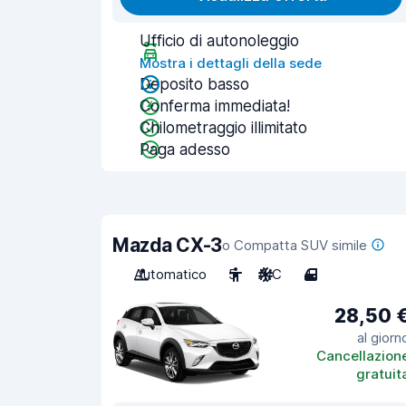
Ufficio di autonoleggio
Mostra i dettagli della sede
Deposito basso
Conferma immediata!
Chilometraggio illimitato
Paga adesso
Mazda CX-3
o Compatta SUV simile
Automatico
5
A/C
4
28,50 
al giorn
Cancellazion
gratuit