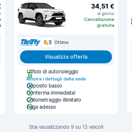
€
34,51 €
o
al giorno
e
Cancellazione
a
gratuita
8,5
Ottimo
Visualizza offerta
Ufficio di autonoleggio
Mostra i dettagli della sede
Deposito basso
Conferma immediata!
Chilometraggio illimitato
Paga adesso
Stai visualizzando 9 su 13 veicoli