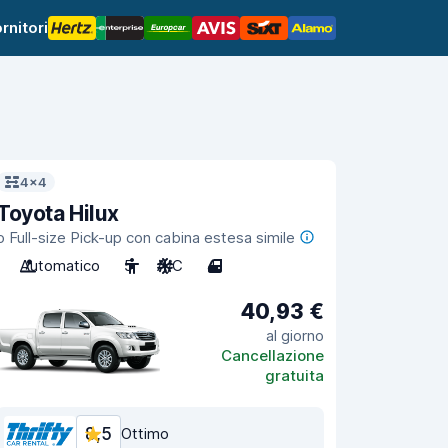
rnitori
4x4
Toyota Hilux
o Full-size Pick-up con cabina estesa simile
Automatico
5
A/C
4
40,93 €
al giorno
Cancellazione
gratuita
8,5
Ottimo