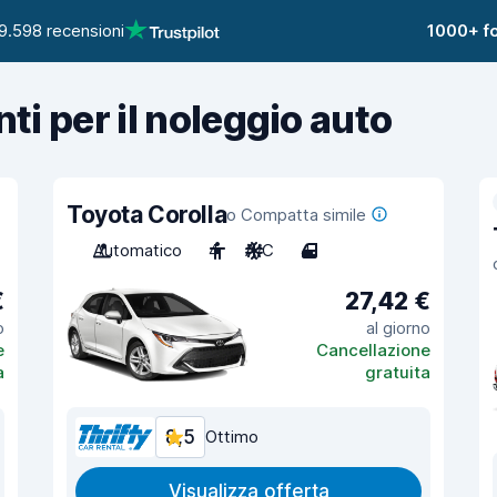
9.598 recensioni
1000+ fo
nti per il noleggio auto
Toyota Corolla
o Compatta simile
Automatico
4
A/C
4
€
27,42 €
o
al giorno
e
Cancellazione
a
gratuita
8,5
Ottimo
Visualizza offerta