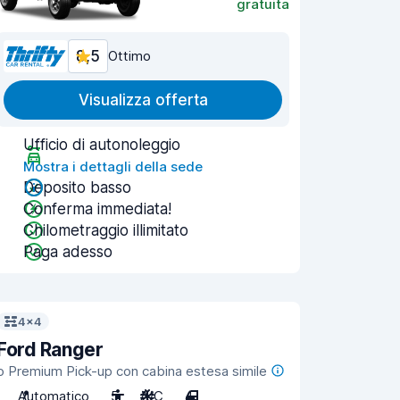
gratuita
8,5
Ottimo
Visualizza offerta
Ufficio di autonoleggio
Mostra i dettagli della sede
Deposito basso
Conferma immediata!
Chilometraggio illimitato
Paga adesso
4x4
Ford Ranger
o Premium Pick-up con cabina estesa simile
Automatico
5
A/C
4