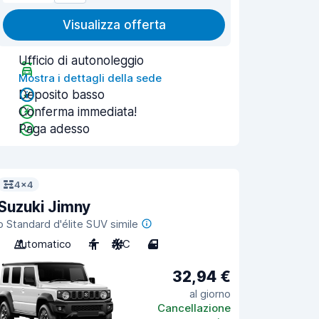
Visualizza offerta
Ufficio di autonoleggio
Mostra i dettagli della sede
Deposito basso
Conferma immediata!
Paga adesso
4x4
Suzuki Jimny
o Standard d'élite SUV simile
Automatico
4
A/C
4
32,94 €
al giorno
Cancellazione