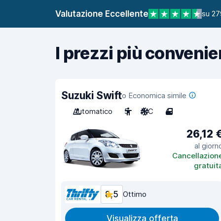
Valutazione Eccellente
su 27
I prezzi più convenie
Suzuki Swift
o Economica simile
Automatico
5
A/C
4
26,12 
al giorn
Cancellazion
gratuit
8,5
Ottimo
Visualizza offerta