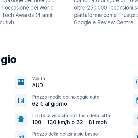
enotazione del noleggio
combinato di 4,5 e un tota
in occasione dei World
oltre 250.000 recensioni s
l Tech Awards (4 anni
piattaforme come Trustpilo
utivi).
Google e Review Centre.
ggio
Valuta
AUD
Prezzo medio del noleggio auto
62 € al giorno
Limite di velocità al di fuori della città
100 – 130 km/h o 62 – 81 mph
Prezzo della benzina più basso