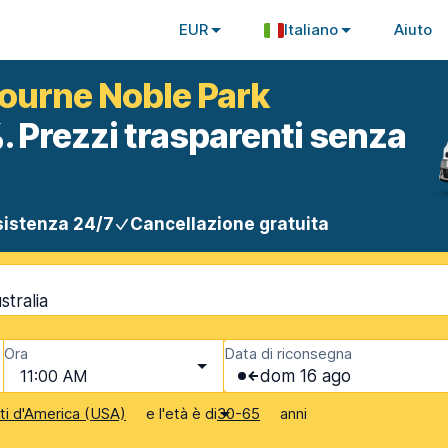
EUR
Italiano
Aiuto
bourne Noble Park
. Prezzi trasparenti senza
istenza 24/7
Cancellazione gratuita
tralia
Ora
Data di riconsegna
11:00 AM
dom 16 ago
e l'età è di
anni
iti d'America (USA)
30-65