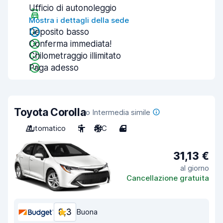
Ufficio di autonoleggio
Mostra i dettagli della sede
Deposito basso
Conferma immediata!
Chilometraggio illimitato
Paga adesso
Toyota Corolla
o Intermedia simile
Automatico
5
A/C
4
31,13 €
al giorno
Cancellazione gratuita
8,3
Buona