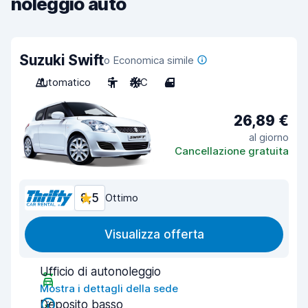
noleggio auto
Suzuki Swift
o Economica simile
Automatico
5
A/C
4
26,89 €
al giorno
Cancellazione gratuita
8,5
Ottimo
Visualizza offerta
Ufficio di autonoleggio
Mostra i dettagli della sede
Deposito basso