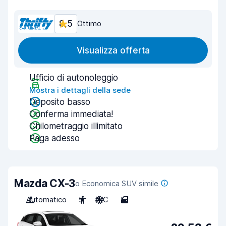
8,5
Ottimo
Visualizza offerta
Ufficio di autonoleggio
Mostra i dettagli della sede
Deposito basso
Conferma immediata!
Chilometraggio illimitato
Paga adesso
Mazda CX-3
o Economica SUV simile
Automatico
5
A/C
5