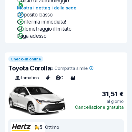
Ufficio di autonoleggio
Mostra i dettagli della sede
Deposito basso
Conferma immediata!
Chilometraggio illimitato
Paga adesso
Check-in online
Toyota Corolla
o Compatta simile
Automatico
4
A/C
4
31,51 €
al giorno
Cancellazione gratuita
8,5
Ottimo