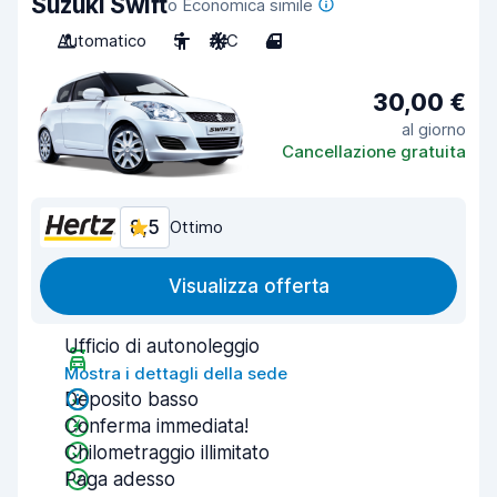
Suzuki Swift
o Economica simile
Automatico
5
A/C
4
30,00 €
al giorno
Cancellazione gratuita
8,5
Ottimo
Visualizza offerta
Ufficio di autonoleggio
Mostra i dettagli della sede
Deposito basso
Conferma immediata!
Chilometraggio illimitato
Paga adesso