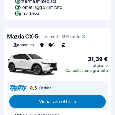
Conferma immediata!
Chilometraggio illimitato
Paga adesso
Mazda CX-5
o Intermedia SUV simile
Automatico
5
A/C
4
31,39 €
al giorno
Cancellazione gratuita
8,5
Ottimo
Visualizza offerta