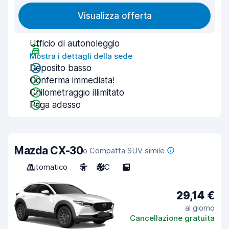
Visualizza offerta
Ufficio di autonoleggio
Mostra i dettagli della sede
Deposito basso
Conferma immediata!
Chilometraggio illimitato
Paga adesso
Mazda CX-30
o Compatta SUV simile
Automatico
5
A/C
5
29,14 €
al giorno
Cancellazione gratuita