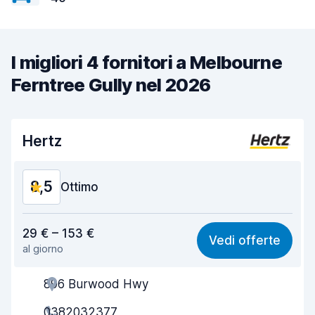
I migliori 4 fornitori a Melbourne
Ferntree Gully nel 2026
Hertz
8,5
Ottimo
Rapporto qualità-prezzo
8,2
29 € – 153 €
Vedi offerte
al giorno
Facile da trovare
8,2
896 Burwood Hwy
Gentilezza degli agenti
8,6
0382032377