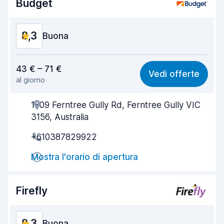
Budget
Condizioni dell'auto
9,1
8,3
Buona
Rapporto qualità-prezzo
8,1
43 € – 71 €
Vedi offerte
al giorno
Facile da trovare
8,2
1809 Ferntree Gully Rd, Ferntree Gully VIC
Gentilezza degli agenti
8,3
3156, Australia
Rapidità del ritiro
8,0
+610387829922
Rapidità della riconsegna
8,2
Mostra l'orario di apertura
Pulizia del veicolo
8,8
Firefly
Condizioni dell'auto
8,5
8,3
Buona