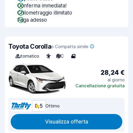
Conferma immediata!
Chilometraggio illimitato
Paga adesso
Toyota Corolla
o Compatta simile
Automatico
5
A/C
4
28,24 €
al giorno
Cancellazione gratuita
8,5
Ottimo
Visualizza offerta