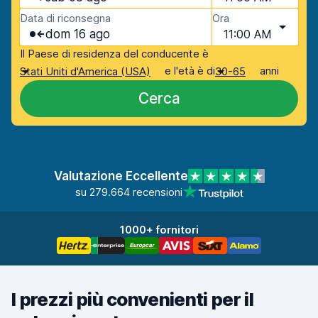
Data di riconsegna
Ora
dom 16 ago
11:00 AM
Il Paese di residenza del conducente è
e l'età è di
anni
Stati Uniti d'America (USA)
30-65
Cerca
Valutazione Eccellente
su 279.664 recensioni
1000+ fornitori
I prezzi più convenienti per il