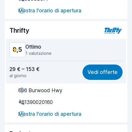
Rapidità del ritiro
8,0
Mostra l'orario di apertura
Rapidità della riconsegna
8,2
Pulizia del veicolo
9,1
Thrifty
Condizioni dell'auto
9,0
Ottimo
8,5
1 valutazione
Rapporto qualità-prezzo
8,4
29 € – 153 €
Vedi offerte
al giorno
Facile da trovare
8,2
896 Burwood Hwy
Gentilezza degli agenti
8,9
+61390020160
Rapidità del ritiro
8,0
Mostra l'orario di apertura
Rapidità della riconsegna
8,2
Pulizia del veicolo
9,0