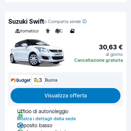
Suzuki Swift
o Compatta simile
Automatico
5
A/C
4
30,63 €
al giorno
Cancellazione gratuita
8,3
Buona
Visualizza offerta
Ufficio di autonoleggio
Mostra i dettagli della sede
Deposito basso