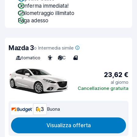
Conferma immediata!
Chilometraggio illimitato
Paga adesso
Mazda 3
o Intermedia simile
Automatico
5
A/C
4
23,62 €
al giorno
Cancellazione gratuita
8,3
Buona
Visualizza offerta