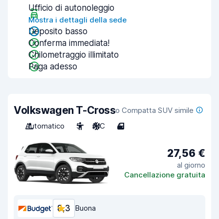
Ufficio di autonoleggio
Mostra i dettagli della sede
Deposito basso
Conferma immediata!
Chilometraggio illimitato
Paga adesso
Volkswagen T-Cross
o Compatta SUV simile
Automatico
5
A/C
4
27,56 €
al giorno
Cancellazione gratuita
8,3
Buona