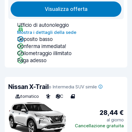
Visualizza offerta
Ufficio di autonoleggio
Mostra i dettagli della sede
Deposito basso
Conferma immediata!
Chilometraggio illimitato
Paga adesso
Nissan X-Trail
o Intermedia SUV simile
Automatico
5
A/C
4
28,44 €
al giorno
Cancellazione gratuita