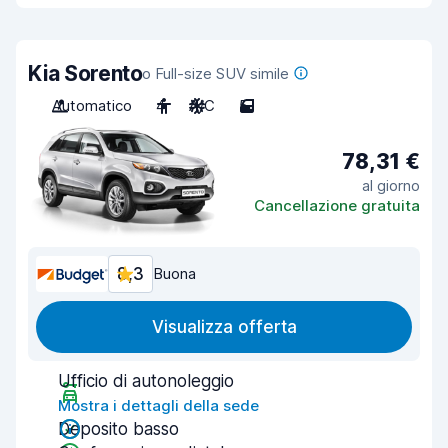
Kia Sorento
o Full-size SUV simile
Automatico
4
A/C
5
78,31 €
al giorno
Cancellazione gratuita
8,3
Buona
Visualizza offerta
Ufficio di autonoleggio
Mostra i dettagli della sede
Deposito basso