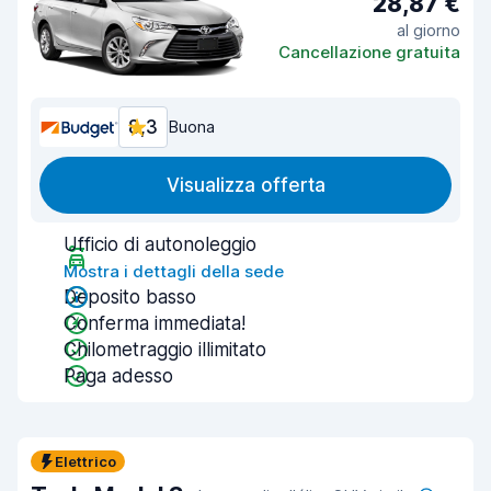
28,87 €
al giorno
Cancellazione gratuita
8,3
Buona
Visualizza offerta
Ufficio di autonoleggio
Mostra i dettagli della sede
Deposito basso
Conferma immediata!
Chilometraggio illimitato
Paga adesso
Elettrico