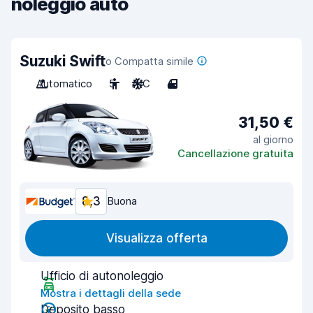
noleggio auto
Suzuki Swift
o Compatta simile
Automatico
5
A/C
4
31,50 €
al giorno
Cancellazione gratuita
8,3
Buona
Visualizza offerta
Ufficio di autonoleggio
Mostra i dettagli della sede
Deposito basso