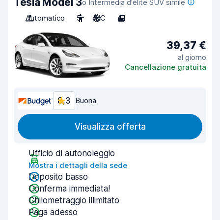
Tesla Model 3
o Intermedia d'élite SUV simile
Automatico
5
A/C
4
39,37 €
al giorno
Cancellazione gratuita
8,3
Buona
Visualizza offerta
Ufficio di autonoleggio
Mostra i dettagli della sede
Deposito basso
Conferma immediata!
Chilometraggio illimitato
Paga adesso