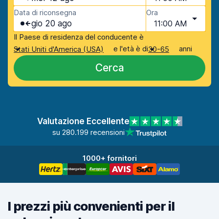
Data di riconsegna
Ora
gio 20 ago
11:00 AM
Il Paese di residenza del conducente è
e l'età è di
anni
Stati Uniti d'America (USA)
30-65
Cerca
Valutazione Eccellente
su 280.199 recensioni
1000+ fornitori
I prezzi più convenienti per il