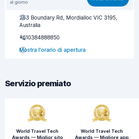
al giorno
Facile da trovare
8,2
253 Boundary Rd, Mordialloc VIC 3195,
Gentilezza degli agenti
8,3
Australia
Rapidità del ritiro
8,0
+610384888850
Rapidità della riconsegna
8,2
Mostra l'orario di apertura
Pulizia del veicolo
8,8
Condizioni dell'auto
8,5
Servizio premiato
World Travel Tech
World Travel Tech
Awards — Miglior sito
Awards — Migliore app