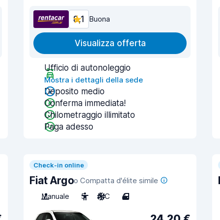
8,1
Buona
Visualizza offerta
Ufficio di autonoleggio
Mostra i dettagli della sede
Deposito medio
Conferma immediata!
Chilometraggio illimitato
Paga adesso
Check-in online
Fiat Argo
o Compatta d'élite simile
Manuale
5
A/C
4
€
24,20 €