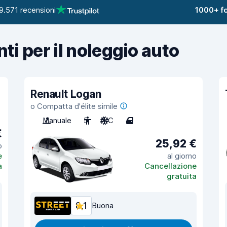
9.571 recensioni
1000+ fo
nti per il noleggio auto
Renault Logan
o Compatta d'élite simile
Manuale
5
A/C
4
€
25,92 €
o
e
al giorno
a
Cancellazione
gratuita
8,1
Buona