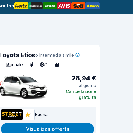
rnitori
Toyota Etios
o Intermedia simile
Manuale
5
A/C
4
28,94 €
al giorno
Cancellazione
gratuita
8,1
Buona
Visualizza offerta