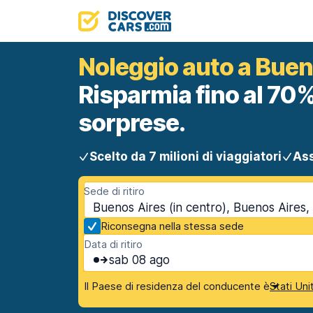
Noleggio auto a Bueno
Risparmia fino al 70%
sorprese.
Scelto da 7 milioni di viaggiatori
Ass
Sede di ritiro
Buenos Aires (in centro), Buenos Aires,
Riconsegna nella stessa sede
Data di ritiro
sab 08 ago
Il Paese di residenza del conducente è
Stati Uni