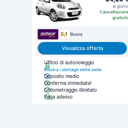
al giorn
Cancellazion
gratuit
8,1
Buona
Visualizza offerta
Ufficio di autonoleggio
Mostra i dettagli della sede
Deposito medio
Conferma immediata!
Chilometraggio illimitato
Paga adesso