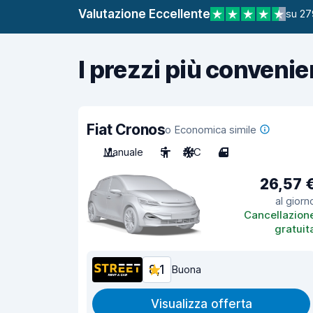
Valutazione Eccellente
su 27
I prezzi più convenie
Fiat Cronos
o Economica simile
Manuale
5
A/C
4
26,57 
al giorn
Cancellazion
gratuit
8,1
Buona
Visualizza offerta