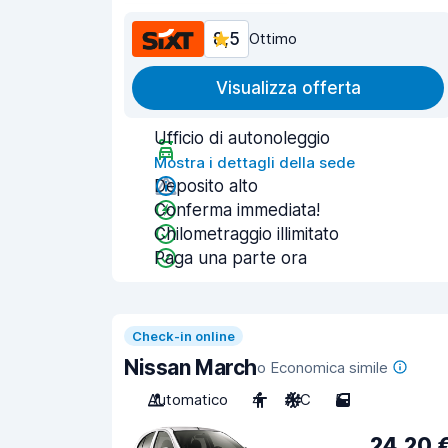
8,5
Ottimo
Visualizza offerta
Ufficio di autonoleggio
Mostra i dettagli della sede
Deposito alto
Conferma immediata!
Chilometraggio illimitato
Paga una parte ora
Check-in online
Nissan March
o Economica simile
Automatico
4
A/C
5
24,20 