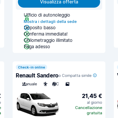
Visualizza offerta
Ufficio di autonoleggio
Mostra i dettagli della sede
Deposito basso
Conferma immediata!
Chilometraggio illimitato
Paga adesso
Check-in online
Renault Sandero
o Compatta simile
Manuale
5
A/C
5
€
21,45 €
o
al giorno
e
Cancellazione
a
gratuita