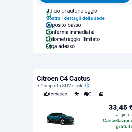
Ufficio di autonoleggio
Mostra i dettagli della sede
Deposito basso
Conferma immediata!
Chilometraggio illimitato
Paga adesso
Citroen C4 Cactus
o Compatta SUV simile
Automatico
5
A/C
4
33,45 
al giorn
Cancellazion
gratuit