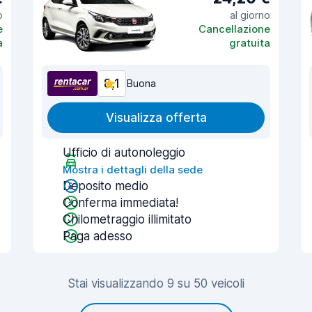
o
al giorno
e
Cancellazione
a
gratuita
8,1
Buona
Visualizza offerta
Ufficio di autonoleggio
Mostra i dettagli della sede
Deposito medio
Conferma immediata!
Chilometraggio illimitato
Paga adesso
Stai visualizzando 9 su 50 veicoli