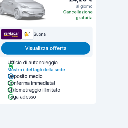
al giorno
Cancellazione
gratuita
8,1
Buona
Visualizza offerta
Ufficio di autonoleggio
Mostra i dettagli della sede
Deposito medio
Conferma immediata!
Chilometraggio illimitato
Paga adesso