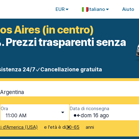
EUR
Italiano
Aiuto
s Aires (in centro)
. Prezzi trasparenti senza
istenza 24/7
Cancellazione gratuita
 Argentina
Ora
Data di riconsegna
11:00 AM
dom 16 ago
e l'età è di
anni
ti d'America (USA)
30-65