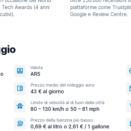
in occasione dei World
oltre 250.000 recensioni s
l Tech Awards (4 anni
piattaforme come Trustpilo
utivi).
Google e Review Centre.
ggio
Valuta
co
ARS
Prezzo medio del noleggio auto
43 € al giorno
Limite di velocità al di fuori della città
80 – 130 km/h o 50 – 81 mph
Prezzo della benzina più basso
0,69 € al litro o 2,61 € / 1 gallone