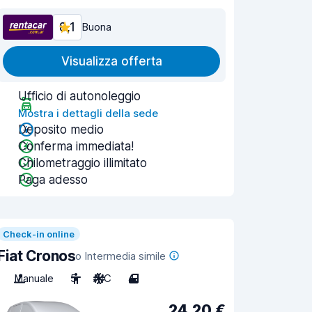
8,1
Buona
Visualizza offerta
Ufficio di autonoleggio
Mostra i dettagli della sede
Deposito medio
Conferma immediata!
Chilometraggio illimitato
Paga adesso
Check-in online
Fiat Cronos
o Intermedia simile
Manuale
5
A/C
4
24,20 €