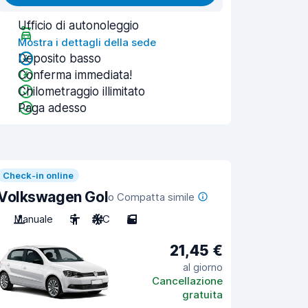
Ufficio di autonoleggio
Mostra i dettagli della sede
Deposito basso
Conferma immediata!
Chilometraggio illimitato
Paga adesso
Check-in online
Volkswagen Gol
o Compatta simile
Manuale
5
A/C
5
21,45 €
al giorno
Cancellazione
gratuita