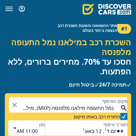
אתר ההשוואה והזמנת השכרת רכב
#1
הנצפה ביותר בעולם
השכרת רכב במילאנו נמל התעופה
מלפנסה
חסכו עד 70%. מחירים ברורים, ללא
הפתעות.
תמיכה 24/7
ביטול חינם
מקום האיסוף
נמל התעופה מילאנו מלפנסה (MXP), מילאנו, איטליה - היבשת
החזרת רכב באותו מיקום
תאריך איסוף
זמן
יום ד׳, 12 באוג׳
11:00 AM