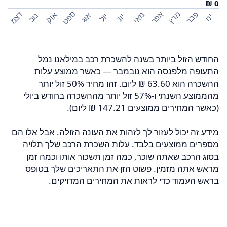
ספט
פבר
מרץ
אפר
דצמ
מאי
אוק
אוג
נוב
יול
ינו
יונ
החודש הזול ביותר בשנה להשכרת רכב במילאנו נמל
התעופה מלפנסה הוא נובמבר — כאשר ממוצע עלות
ההשכרה הוא ‏63.60 ‏₪ ליום. זהו מחיר 50% זול יותר
מהממוצע השנתי ו-57% זול יותר מההשכרה בחודש ביולי
(כאשר המחירים ממוצעים ‏147.21 ‏₪ ליום).
מידע זה יכול לעזור לך לזהות את העונה הזולה. אבל אלו הם
מספרים ממוצעים בלבד. עלות השכרת הרכב שלך תלויה
בסוג הרכב שאתה שוכר, כמה זמן תשכור אותו וכמה זמן
מראש אתה מזמין. פשוט הזן את התאריכים שלך בטופס
בראש העמוד כדי לראות את המחירים המדויקים.