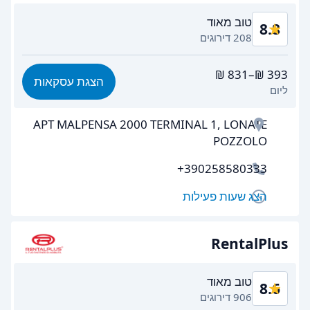
טוב מאוד
8.8
208 דירוגים
תמורה לכסף
8.6
הצגת עסקאות
ליום
קלות מציאה
8.3
APT MALPENSA 2000 TERMINAL 1, LONATE
יעילות הסוכן
8.8
POZZOLO
מהירות איסוף הרכב
9.0
+390258580333
מהירות החזרת הרכב
8.9
הצג שעות פעילות
ניקיון רכב
9.1
RentalPlus
מצב הרכב
9.1
טוב מאוד
8.6
906 דירוגים