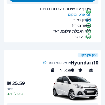
איסוף עם שירות העברות בחינם
הצג פרטי מיקום
פיקדון נמוך
אישור מיידי!
ללא הגבלת קילומטראז'
שלם עכשיו
צ'ק אין מקוון
Hyundai i10
או אקונומי דומה
ידני
5
מיזוג אוויר
5
ליום
ביטול חינם