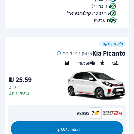
אישור מיידי!
ללא הגבלת קילומטראז'
שלם עכשיו
צ'ק אין מקוון
Kia Picanto
או אקונומי דומה
ידני
5
מיזוג אוויר
4
ליום
ביטול חינם
7.7
ממוצע
הצגת עסקה