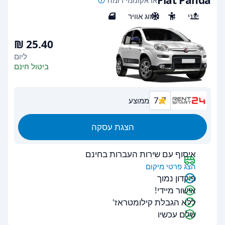
Fiat Panda
או אקונומי דומה
ידני
4
מיזוג אוויר
4
ליום
ביטול חינם
7.7
ממוצע
הצגת עסקה
איסוף עם שירות העברות בחינם
הצג פרטי מיקום
פיקדון נמוך
אישור מיידי!
ללא הגבלת קילומטראז'
שלם עכשיו