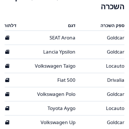
השכרה
ספק השכרה
דגם
דלתות
5
SEAT Arona
Goldcar
5
Lancia Ypsilon
Goldcar
5
Volkswagen Taigo
Locauto
3
Fiat 500
Drivalia
5
Volkswagen Polo
Goldcar
3
Toyota Aygo
Locauto
3
Volkswagen Up
Goldcar