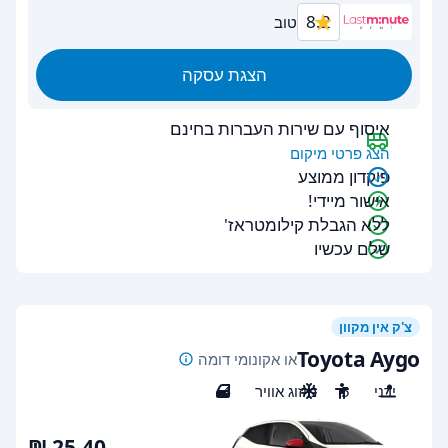
8.2
טוב
הצגת עסקה
איסוף עם שירות העברות בחינם
הצג פרטי מיקום
פיקדון ממוצע
אישור מיידי!
ללא הגבלת קילומטראז'
שלם עכשיו
צ'ק אין מקוון
Toyota Aygo
או אקונומי דומה
ידני
5
מיזוג אוויר
4