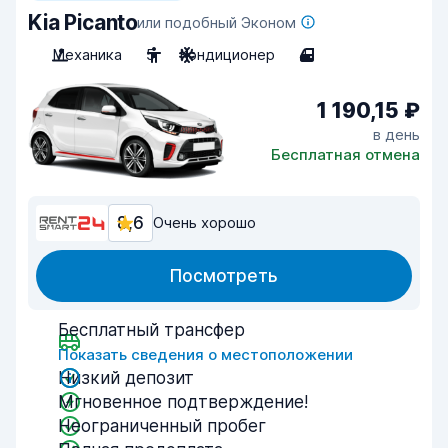
Kia Picanto
или подобный Эконом
Механика
5
Кондиционер
4
1 190,15 ₽
в день
Бесплатная отмена
8,6
Очень хорошо
Посмотреть
Бесплатный трансфер
Показать сведения о местоположении
Низкий депозит
Мгновенное подтверждение!
Неограниченный пробег