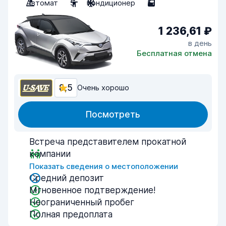
Автомат
5
Кондиционер
5
1 236,61 ₽
в день
Бесплатная отмена
8,5
Очень хорошо
Посмотреть
Встреча представителем прокатной
компании
Показать сведения о местоположении
Средний депозит
Мгновенное подтверждение!
Неограниченный пробег
Полная предоплата