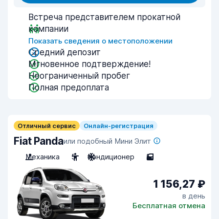
Встреча представителем прокатной
компании
Показать сведения о местоположении
Средний депозит
Мгновенное подтверждение!
Неограниченный пробег
Полная предоплата
Отличный сервис
Онлайн-регистрация
Fiat Panda
или подобный Мини Элит
Механика
5
Кондиционер
5
1 156,27 ₽
в день
Бесплатная отмена