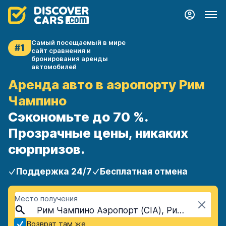
Самый посещаемый в мире
#1
сайт сравнения и
бронирования аренды
автомобилей
Аренда авто в аэропорту Рим
Чампино
Сэкономьте до 70 %.
Прозрачные цены, никаких
сюрпризов.
Поддержка 24/7
Бесплатная отмена
Место получения
Рим Чампино Аэропорт (CIA), Рим, Италия
Возврат там же