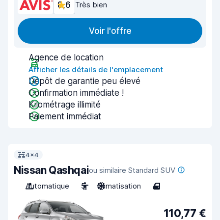
8,6
Très bien
Voir l'offre
Agence de location
Afficher les détails de l'emplacement
Dépôt de garantie peu élevé
Confirmation immédiate !
Kilométrage illimité
Paiement immédiat
4x4
Nissan Qashqai
ou similaire Standard SUV
Automatique
5
Climatisation
4
110,77 €