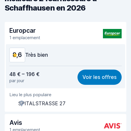
Schaffhausen en 2026
Europcar
1 emplacement
8,6
Très bien
Rapport qualité-prix
8,7
48 € – 196 €
Voir les offres
par jour
Recherche facile
8,2
Lieu le plus populaire
Agent serviable
8,7
SPITALSTRASSE 27
Prise en charge rapide
8,0
Restitution rapide
8,2
Avis
1 emplacement