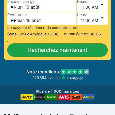
Prise en charge
Heure
lun. 10 août
11:00 AM
Restitution
Heure
mar. 18 août
11:00 AM
Le pays de résidence du conducteur est
et son âge est
États-Unis d'Amérique (USA)
30-65
.
Recherchez maintenant
Note excellente
279 894 avis sur
Plus de 1 000 marques