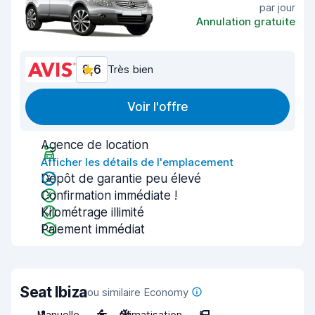
par jour
Annulation gratuite
8,6
Très bien
Voir l'offre
Agence de location
Afficher les détails de l'emplacement
Dépôt de garantie peu élevé
Confirmation immédiate !
Kilométrage illimité
Paiement immédiat
Seat Ibiza
ou similaire Economy
Manuelle
4
Climatisation
5