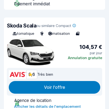
Paiement immédiat
Skoda Scala
ou similaire Compact
Automatique
5
Climatisation
4
104,57 €
par jour
Annulation gratuite
8,6
Très bien
Voir l'offre
Agence de location
Afficher les détails de l'emplacement