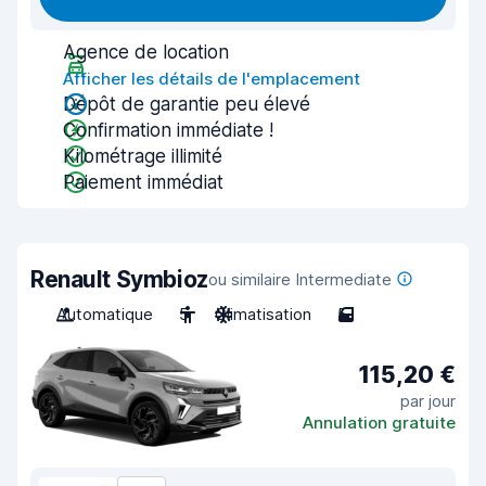
Agence de location
Afficher les détails de l'emplacement
Dépôt de garantie peu élevé
Confirmation immédiate !
Kilométrage illimité
Paiement immédiat
Renault Symbioz
ou similaire Intermediate
Automatique
5
Climatisation
5
115,20 €
par jour
Annulation gratuite