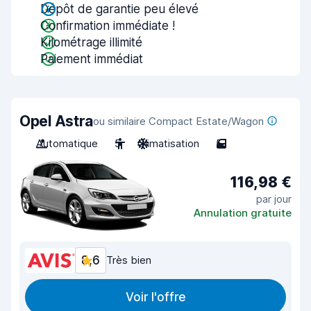
Dépôt de garantie peu élevé
Confirmation immédiate !
Kilométrage illimité
Paiement immédiat
Opel Astra
ou similaire Compact Estate/Wagon
Automatique
5
Climatisation
5
116,98 €
par jour
Annulation gratuite
8,6
Très bien
Voir l'offre