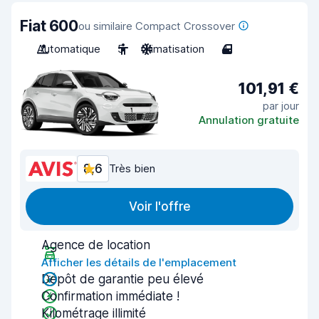
Fiat 600
ou similaire Compact Crossover
Automatique
5
Climatisation
4
101,91 €
par jour
Annulation gratuite
8,6
Très bien
Voir l'offre
Agence de location
Afficher les détails de l'emplacement
Dépôt de garantie peu élevé
Confirmation immédiate !
Kilométrage illimité