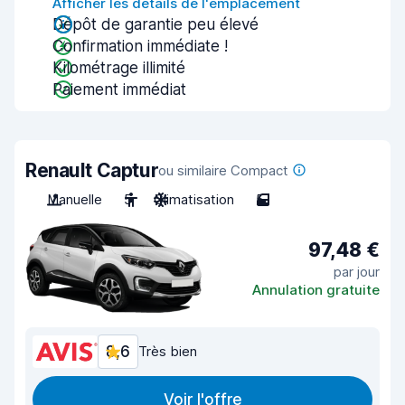
Afficher les détails de l'emplacement
Dépôt de garantie peu élevé
Confirmation immédiate !
Kilométrage illimité
Paiement immédiat
Renault Captur
ou similaire Compact
Manuelle
5
Climatisation
5
97,48 €
par jour
Annulation gratuite
8,6
Très bien
Voir l'offre