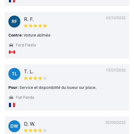
02/10/2022
R. F.
RF
Contre:
Voiture abîmée
Ford Fiesta
13/07/2022
T. L.
TL
Pour:
Service et disponibilité du loueur sur place.
Fiat Panda
30/06/2022
D. W.
DW