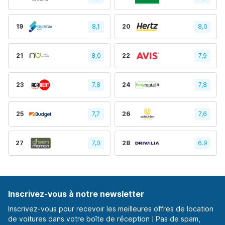
19
8,1
20
8,0
21
8,0
22
7,9
23
7.8
24
7,8
25
7,7
26
7,6
27
7,0
28
6.9
Inscrivez-vous à notre newsletter
Inscrivez-vous pour recevoir les meilleures offres de location
de voitures dans votre boîte de réception ! Pas de spam,