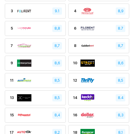
3
9.1
4
8,9
5
8,8
6
8.7
7
8,7
8
8,7
9
8,6
10
8,6
11
8,5
12
8,5
13
8,5
14
8.4
15
8,4
16
8,3
17
8,2
18
8,1