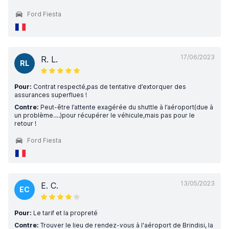
Ford Fiesta
17/06/2023
R. L.
RL
Pour:
Contrat respecté,pas de tentative d’extorquer des
assurances superflues !
Contre:
Peut-être l’attente exagérée du shuttle à l’aéroport(due à
un problème….)pour récupérer le véhicule,mais pas pour le
retour !
Ford Fiesta
13/05/2023
E. C.
EC
Pour:
Le tarif et la propreté
Contre:
Trouver le lieu de rendez-vous à l'aéroport de Brindisi, la