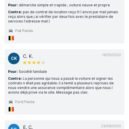
Pour:
démarche simple et rrapide , voiture neuve et propre
Contre:
pas de contrat de location reçu !!! ( envoi par mail jamais
reçu alors que j ai vérifier par deux fois avec le prestataire de
services l'adresse mail )
Fiat Panda
18/05/2022
C. K.
CK
Pour:
Société familiale
Contre:
La personne qui nous a passé la voiture et signer les
contrats n était pas agréable. Il a tenté a plusieurs reprises de
nous vendre une assurance complémentaire alors que nous l
avions déjà prise via le site. Message pas clair.
Ford Fiesta
23/08/2020
E. C.