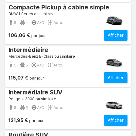
Compacte Pickup à cabine simple
BMW 1 Series ou similaire
5
4
A/C
Auto.
106,06 €
Afficher
par jour
Intermédiaire
Mercedes-Benz B-Class ou similaire
5
5
A/C
Auto.
115,07 €
Afficher
par jour
Intermédiaire SUV
Peugeot 3008 ou similaire
5
5
A/C
Auto.
121,95 €
Afficher
par jour
Routière SUV