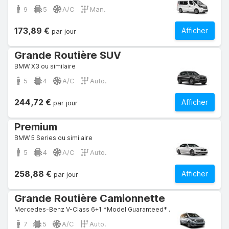
9
5
A/C
Man.
173,89 €
Afficher
par jour
Grande Routière SUV
BMW X3 ou similaire
5
4
A/C
Auto.
244,72 €
Afficher
par jour
Premium
BMW 5 Series ou similaire
5
4
A/C
Auto.
258,88 €
Afficher
par jour
Grande Routière Camionnette
Mercedes-Benz V-Class 6+1 *Model Guaranteed* ou similaire
7
5
A/C
Auto.