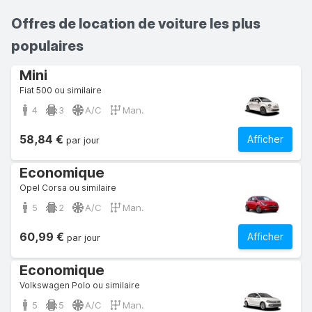
Offres de location de voiture les plus
populaires
Mini
Fiat 500 ou similaire
4
3
A/C
Man.
58,84 €
Afficher
par jour
Economique
Opel Corsa ou similaire
5
2
A/C
Man.
60,99 €
Afficher
par jour
Economique
Volkswagen Polo ou similaire
5
5
A/C
Man.