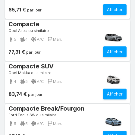
65,71 €
Afficher
par jour
Compacte
Opel Astra ou similaire
5
4
A/C
Man.
77,31 €
Afficher
par jour
Compacte SUV
Opel Mokka ou similaire
4
5
A/C
Man.
83,74 €
Afficher
par jour
Compacte Break/Fourgon
Ford Focus SW ou similaire
5
5
A/C
Man.