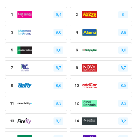
1
9,4
2
9
3
9,0
4
8.8
5
8,8
6
8,8
7
8,7
8
8,7
9
8,6
10
8.5
11
8.3
12
8,3
13
8,3
14
8,2