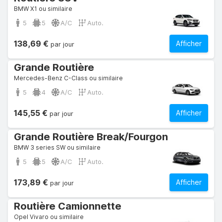
BMW X1 ou similaire
5
5
A/C
Auto.
138,69 €
Afficher
par jour
Grande Routière
Mercedes-Benz C-Class ou similaire
5
4
A/C
Auto.
145,55 €
Afficher
par jour
Grande Routière Break/Fourgon
BMW 3 series SW ou similaire
5
5
A/C
Auto.
173,89 €
Afficher
par jour
Routière Camionnette
Opel Vivaro ou similaire