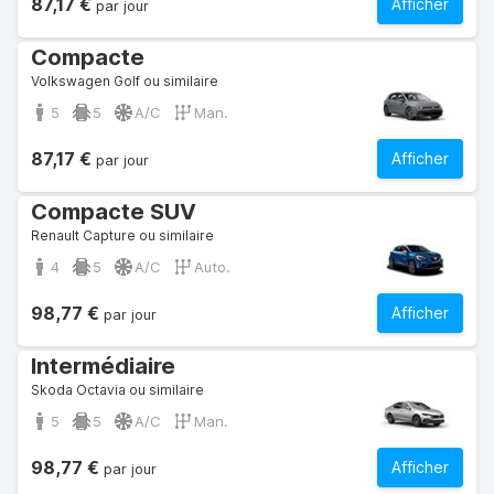
87,17 €
Afficher
par jour
Compacte
Volkswagen Golf ou similaire
5
5
A/C
Man.
87,17 €
Afficher
par jour
Compacte SUV
Renault Capture ou similaire
4
5
A/C
Auto.
98,77 €
Afficher
par jour
Intermédiaire
Skoda Octavia ou similaire
5
5
A/C
Man.
98,77 €
Afficher
par jour