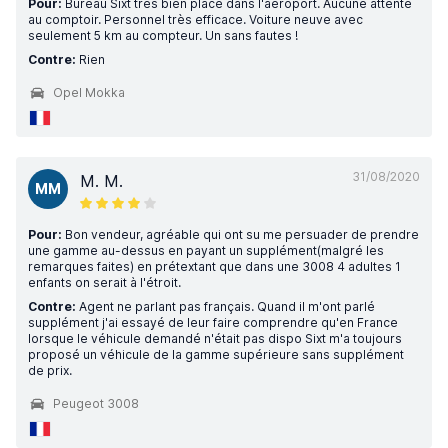
Pour:
Bureau Sixt très bien placé dans l'aéroport. Aucune attente
au comptoir. Personnel très efficace. Voiture neuve avec
seulement 5 km au compteur. Un sans fautes !
Contre:
Rien
Opel Mokka
31/08/2020
M. M.
MM
Pour:
Bon vendeur, agréable qui ont su me persuader de prendre
une gamme au-dessus en payant un supplément(malgré les
remarques faites) en prétextant que dans une 3008 4 adultes 1
enfants on serait à l'étroit.
Contre:
Agent ne parlant pas français. Quand il m'ont parlé
supplément j'ai essayé de leur faire comprendre qu'en France
lorsque le véhicule demandé n'était pas dispo Sixt m'a toujours
proposé un véhicule de la gamme supérieure sans supplément
de prix.
Peugeot 3008