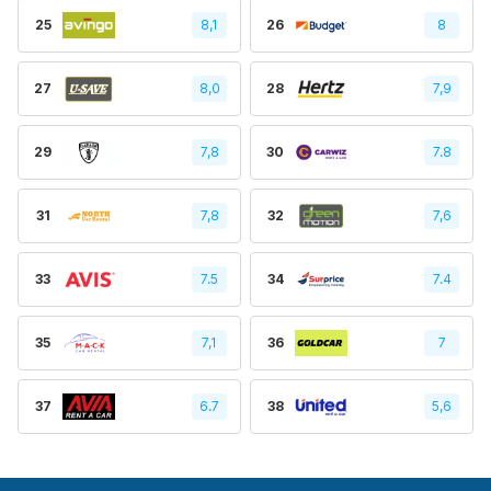
25
8,1
26
8
27
8,0
28
7,9
29
7,8
30
7.8
31
7,8
32
7,6
33
7.5
34
7.4
35
7,1
36
7
37
6.7
38
5,6