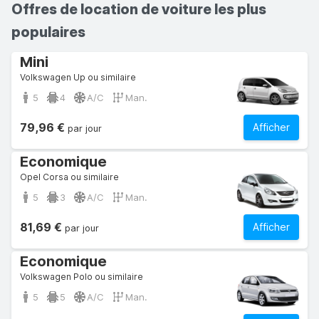
Offres de location de voiture les plus
populaires
Mini
Volkswagen Up ou similaire
5
4
A/C
Man.
79,96 €
Afficher
par jour
Economique
Opel Corsa ou similaire
5
3
A/C
Man.
81,69 €
Afficher
par jour
Economique
Volkswagen Polo ou similaire
5
5
A/C
Man.