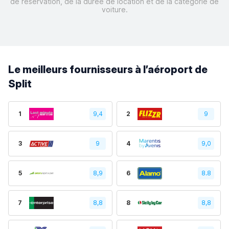
de réservation, de la durée de location et de la catégorie de
voiture.
Le meilleurs fournisseurs à l’aéroport de
Split
1
9,4
2
9
3
9
4
9,0
5
8,9
6
8.8
7
8,8
8
8,8