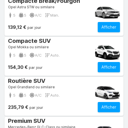
Compacte Break/Fourgon
Opel Astra STW ou similaire
5
5
A/C
Man.
139,12 €
Afficher
par jour
Compacte SUV
Opel Mokka ou similaire
5
5
A/C
Auto.
154,30 €
Afficher
par jour
Routière SUV
Opel Grandland ou similaire
5
5
A/C
Auto.
235,79 €
Afficher
par jour
Premium SUV
Mercedes-Benz GLC-Class ou similaire