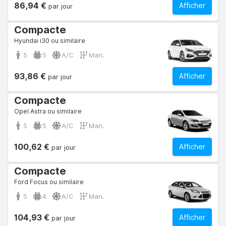
86,94 €
Afficher
par jour
Compacte
Hyundai i30 ou similaire
5
5
A/C
Man.
93,86 €
Afficher
par jour
Compacte
Opel Astra ou similaire
5
5
A/C
Man.
100,62 €
Afficher
par jour
Compacte
Ford Focus ou similaire
5
4
A/C
Man.
104,93 €
Afficher
par jour