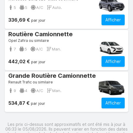
5
5
A/C
Auto.
336,69 €
Afficher
par jour
Routière Camionnette
Opel Zafira ou similaire
7
5
A/C
Man.
442,02 €
Afficher
par jour
Grande Routière Camionnette
Renault Trafic ou similaire
9
4
A/C
Man.
534,87 €
Afficher
par jour
Les prix ci-dessus sont approximatifs et ont été mis à jour à
06:33 le 05/08/2026. Ils peuvent varier en fonction des dates