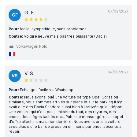
07/09/2021
G. F.
GF
Pour:
facile, sympathique, sans problemes
Contre:
voiture neuve mais pas tres puissante (Dacia)
Volkswagen Polo
04/09/2021
V. S.
VS
Pour:
Echanges facile via Whatsapp
Contre:
Nous avons loué une voiture de type Opel Corsa ou
similaire, nous sommes arrivés sur place et sur le parking il n'y
avait que des Dacia Sandero aussi bien à l'arrivée qu'au départ.
Une voiture qui n'est pas similaire du tout, des rayures, des
chocs, des sièges tachés etc... Publicité mensongère, un appel
d'offre alléchant mais rien derrière. Nous avons pris la voiture
avec plus d'une bar de pression en moins par pneu, sécurité à
revoir.