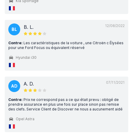
Kia Sportage
12/08/2022
B. L.
BL
Contre:
Les caractéristiques de la voiture , une Citroën c Élysées
pour une Ford Focus ou équivalent réservé
Hyundai i30
07/11/2021
A. D.
AD
Contre:
Prix ne correspond pas a ce qui était prevu : obligé de
prendre assurance en plus une fois sur place sinon pas remise
des clefs. Service Client de Discover ne nous a aucunement aidé
Opel Astra