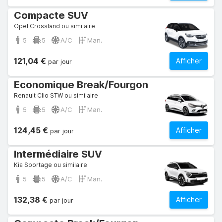
Compacte SUV
Opel Crossland ou similaire
5
5
A/C
Man.
121,04 €
Afficher
par jour
Economique Break/Fourgon
Renault Clio STW ou similaire
5
5
A/C
Man.
124,45 €
Afficher
par jour
Intermédiaire SUV
Kia Sportage ou similaire
5
5
A/C
Man.
132,38 €
Afficher
par jour