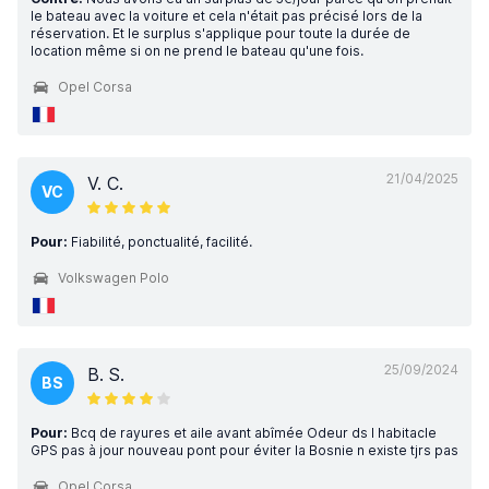
le bateau avec la voiture et cela n'était pas précisé lors de la
réservation. Et le surplus s'applique pour toute la durée de
location même si on ne prend le bateau qu'une fois.
Opel Corsa
21/04/2025
V. C.
VC
Pour:
Fiabilité, ponctualité, facilité.
Volkswagen Polo
25/09/2024
B. S.
BS
Pour:
Bcq de rayures et aile avant abîmée Odeur ds l habitacle
GPS pas à jour nouveau pont pour éviter la Bosnie n existe tjrs pas
Opel Corsa