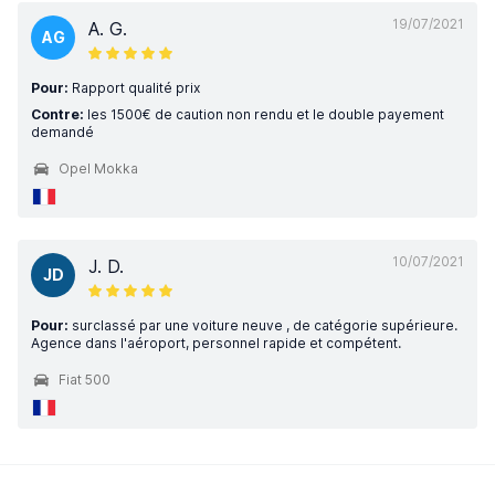
19/07/2021
A. G.
AG
Pour:
Rapport qualité prix
Contre:
les 1500€ de caution non rendu et le double payement
demandé
Opel Mokka
10/07/2021
J. D.
JD
Pour:
surclassé par une voiture neuve , de catégorie supérieure.
Agence dans l'aéroport, personnel rapide et compétent.
Fiat 500