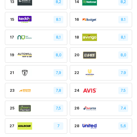
13
8,2
14
8,2
15
8.1
16
8.1
17
8,1
18
8,1
19
8,0
20
8,0
21
7,9
22
7.9
23
7,8
24
7.5
25
7,5
26
7.4
27
7
28
5,6