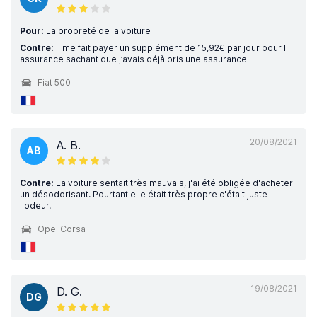
Pour:
La propreté de la voiture
Contre:
Il me fait payer un supplément de 15,92€ par jour pour l
assurance sachant que j’avais déjà pris une assurance
Fiat 500
20/08/2021
A. B.
AB
Contre:
La voiture sentait très mauvais, j'ai été obligée d'acheter
un désodorisant. Pourtant elle était très propre c'était juste
l'odeur.
Opel Corsa
19/08/2021
D. G.
DG