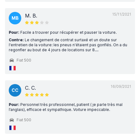
15/11/2021
M. B.
MB
Pour:
Facile a trouver pour récupérer et pauser la voiture.
Contre:
Le changement de contrat surtaxé et un doute sur
l'entretien de la voiture: les pneus n'étaient pas gonflés. On a du
regonfler au bout de 4 jours de locations sur 8....
Fiat 500
16/09/2021
C. C.
CC
Pour:
Personnel très professionnel, patient ( je parle très mal
l’anglais), efficace et sympathique. Voiture impeccable.
Fiat 500