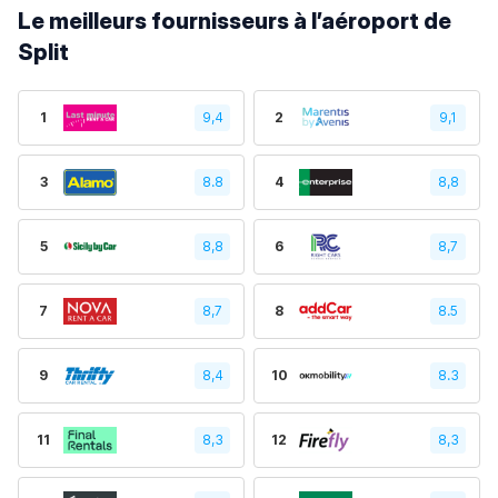
Le meilleurs fournisseurs à l’aéroport de
Split
1
9,4
2
9,1
3
8.8
4
8,8
5
8,8
6
8,7
7
8,7
8
8.5
9
8,4
10
8.3
11
8,3
12
8,3