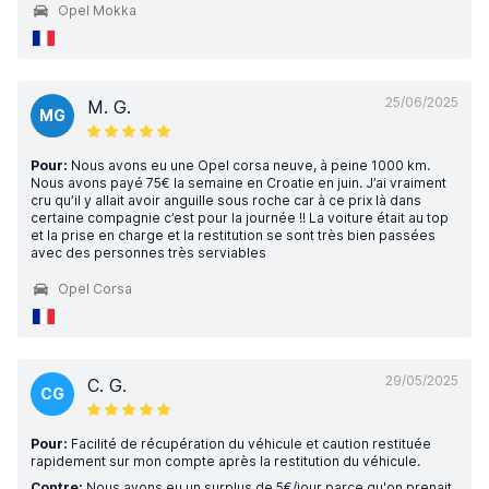
Opel Mokka
25/06/2025
M. G.
MG
Pour:
Nous avons eu une Opel corsa neuve, à peine 1000 km.
Nous avons payé 75€ la semaine en Croatie en juin. J’ai vraiment
cru qu’il y allait avoir anguille sous roche car à ce prix là dans
certaine compagnie c’est pour la journée !! La voiture était au top
et la prise en charge et la restitution se sont très bien passées
avec des personnes très serviables
Opel Corsa
29/05/2025
C. G.
CG
Pour:
Facilité de récupération du véhicule et caution restituée
rapidement sur mon compte après la restitution du véhicule.
Contre:
Nous avons eu un surplus de 5€/jour parce qu'on prenait