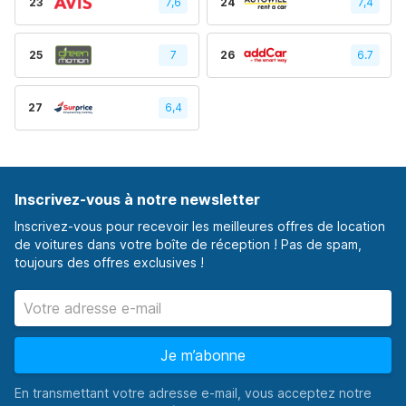
23
7,6
24
7,4
25
7
26
6.7
27
6,4
Inscrivez-vous à notre newsletter
Inscrivez-vous pour recevoir les meilleures offres de location
de voitures dans votre boîte de réception ! Pas de spam,
toujours des offres exclusives !
Je m’abonne
En transmettant votre adresse e-mail, vous acceptez notre