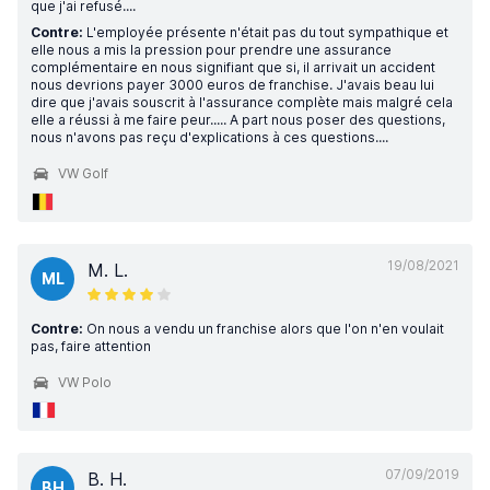
que j'ai refusé....
Contre:
L'employée présente n'était pas du tout sympathique et
elle nous a mis la pression pour prendre une assurance
complémentaire en nous signifiant que si, il arrivait un accident
nous devrions payer 3000 euros de franchise. J'avais beau lui
dire que j'avais souscrit à l'assurance complète mais malgré cela
elle a réussi à me faire peur..... A part nous poser des questions,
nous n'avons pas reçu d'explications à ces questions....
VW Golf
19/08/2021
M. L.
ML
Contre:
On nous a vendu un franchise alors que l'on n'en voulait
pas, faire attention
VW Polo
07/09/2019
B. H.
BH