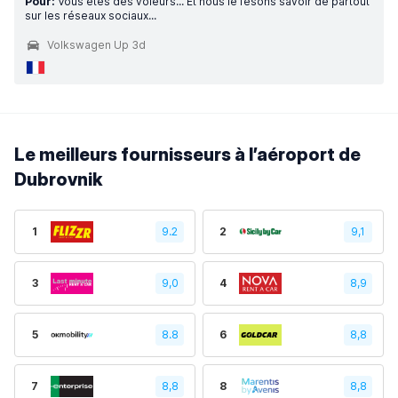
Pour:
Vous êtes des voleurs... Et nous le fesons savoir de partout
sur les réseaux sociaux...
Volkswagen Up 3d
Le meilleurs fournisseurs à l’aéroport de
Dubrovnik
1
9.2
2
9,1
3
9,0
4
8,9
5
8.8
6
8,8
7
8,8
8
8,8