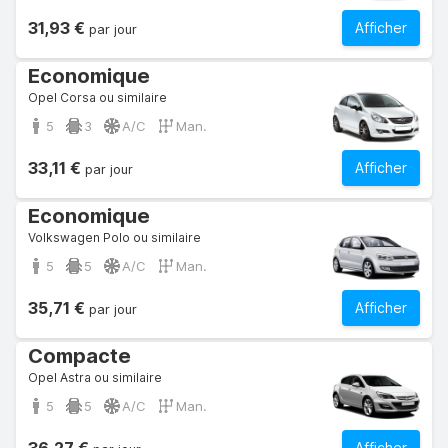
31,93 €
Afficher
par jour
Economique
Opel Corsa ou similaire
5
3
A/C
Man.
33,11 €
Afficher
par jour
Economique
Volkswagen Polo ou similaire
5
5
A/C
Man.
35,71 €
Afficher
par jour
Compacte
Opel Astra ou similaire
5
5
A/C
Man.
Afficher