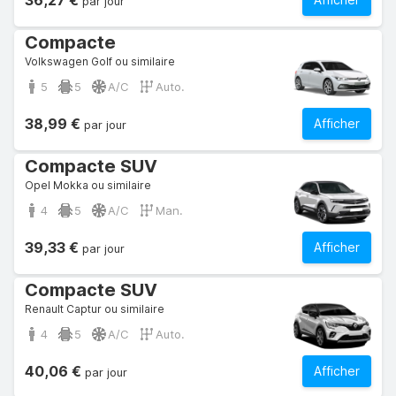
36,27 €
par jour
Compacte
Volkswagen Golf ou similaire
5
5
A/C
Auto.
38,99 €
Afficher
par jour
Compacte SUV
Opel Mokka ou similaire
4
5
A/C
Man.
39,33 €
Afficher
par jour
Compacte SUV
Renault Captur ou similaire
4
5
A/C
Auto.
40,06 €
Afficher
par jour