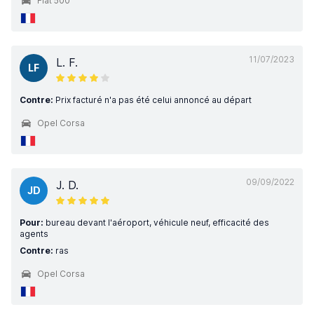
Fiat 500
11/07/2023
L. F.
LF
Contre:
Prix facturé n'a pas été celui annoncé au départ
Opel Corsa
09/09/2022
J. D.
JD
Pour:
bureau devant l'aéroport, véhicule neuf, efficacité des
agents
Contre:
ras
Opel Corsa