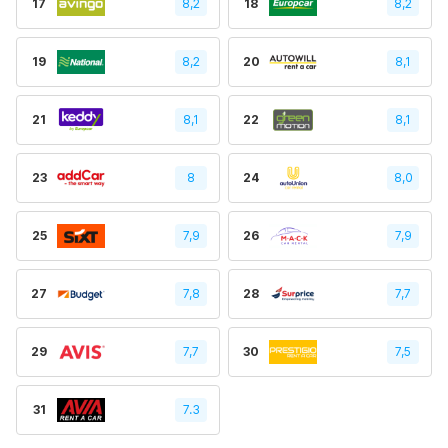
17
8,2
18
8,2
19
8,2
20
8,1
21
8,1
22
8,1
23
8
24
8,0
25
7,9
26
7,9
27
7,8
28
7,7
29
7,7
30
7,5
31
7.3