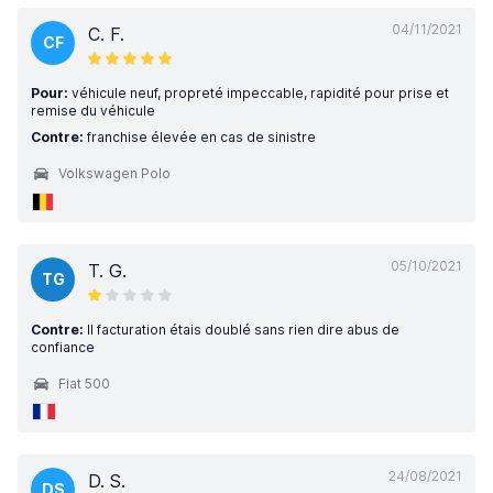
04/11/2021
C. F.
CF
Pour:
véhicule neuf, propreté impeccable, rapidité pour prise et
remise du véhicule
Contre:
franchise élevée en cas de sinistre
Volkswagen Polo
05/10/2021
T. G.
TG
Contre:
Il facturation étais doublé sans rien dire abus de
confiance
Fiat 500
24/08/2021
D. S.
DS