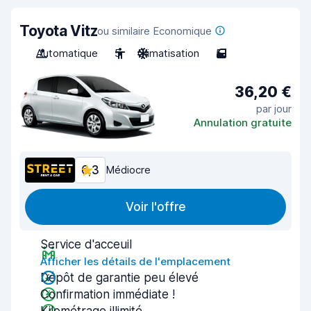
Toyota Vitz
ou similaire Economique
Automatique
5
Climatisation
5
36,20 €
par jour
Annulation gratuite
6,3
Médiocre
Voir l'offre
Service d'acceuil
Afficher les détails de l'emplacement
Dépôt de garantie peu élevé
Confirmation immédiate !