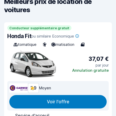
Meilleurs prix de location de
voitures
Conducteur supplémentaire gratuit
Honda Fit
ou similaire Economique
Automatique
5
Climatisation
4
37,07 €
par jour
Annulation gratuite
7,9
Moyen
Voir l'offre
Service d'acceuil