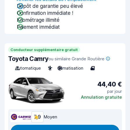
Dépôt de garantie peu élevé
Confirmation immédiate !
Kilométrage illimité
Paiement immédiat
Conducteur supplémentaire gratuit
Toyota Camry
ou similaire Grande Routière
Automatique
5
Climatisation
4
44,40 €
par jour
Annulation gratuite
7,9
Moyen