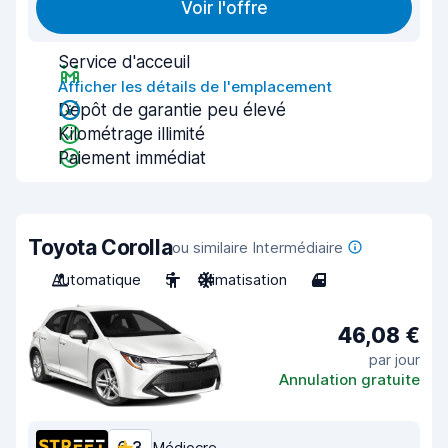
Voir l'offre
Service d'acceuil
Afficher les détails de l'emplacement
Dépôt de garantie peu élevé
Kilométrage illimité
Paiement immédiat
Toyota Corolla
ou similaire Intermédiaire
Automatique
5
Climatisation
4
46,08 €
par jour
Annulation gratuite
Médiocre