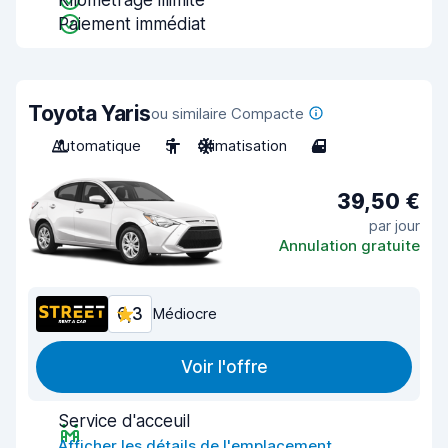
Kilométrage illimité
Paiement immédiat
Toyota Yaris
ou similaire Compacte
Automatique
5
Climatisation
4
39,50 €
par jour
Annulation gratuite
6,3
Médiocre
Voir l'offre
Service d'acceuil
Afficher les détails de l'emplacement