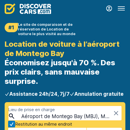
Le site de comparaison et de
#1
réservation de Location de
voiture le plus visité au monde
Location de voiture à l’aéroport
de Montego Bay
Économisez jusqu'à 70 %. Des
prix clairs, sans mauvaise
surprise.
Assistance 24h/24, 7j/7
Annulation gratuite
Lieu de prise en charge
Aéroport de Montego Bay (MBJ), Montego Bay, Jamaïque
Restitution au même endroit