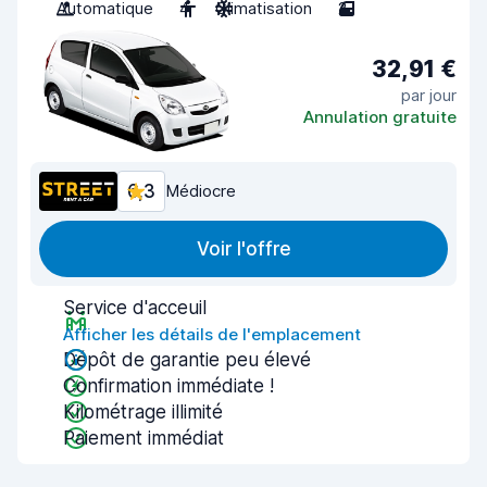
Automatique
4
Climatisation
2
32,91 €
par jour
Annulation gratuite
6,3
Médiocre
Voir l'offre
Service d'acceuil
Afficher les détails de l'emplacement
Dépôt de garantie peu élevé
Confirmation immédiate !
Kilométrage illimité
Paiement immédiat