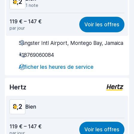
8,2
1 note
Rapport qualité-prix
8,1
119 € – 147 €
Voir les offres
par jour
Recherche facile
8,2
Sangster Intl Airport, Montego Bay, Jamaica
Agent serviable
8,2
+18769060084
Prise en charge rapide
8,0
Afficher les heures de service
Restitution rapide
8,2
Propreté de la voiture
8,2
Hertz
État du véhicule
8,3
8,2
Bien
Rapport qualité-prix
8,1
119 € – 147 €
Voir les offres
par jour