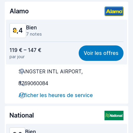
Alamo
Bien
8,4
7 notes
Rapport qualité-prix
8,4
119 € – 147 €
Voir les offres
par jour
Recherche facile
8,7
SANGSTER INTL AIRPORT,
Agent serviable
8,5
8769060084
Prise en charge rapide
8,1
Afficher les heures de service
Restitution rapide
8,4
Propreté de la voiture
8,5
National
État du véhicule
8,4
Bien