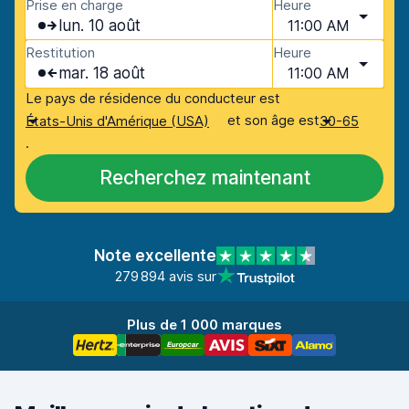
Prise en charge
Heure
lun. 10 août
11:00 AM
Restitution
Heure
mar. 18 août
11:00 AM
Le pays de résidence du conducteur est
et son âge est
États-Unis d'Amérique (USA)
30-65
.
Recherchez maintenant
Note excellente
279 894 avis sur
Plus de 1 000 marques