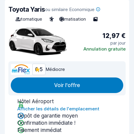
Toyota Yaris
ou similaire Economique
Automatique
5
Climatisation
5
12,97 €
par jour
Annulation gratuite
6,5
Médiocre
Voir l'offre
Hôtel Aéroport
Afficher les détails de l'emplacement
Dépôt de garantie moyen
Confirmation immédiate !
Paiement immédiat