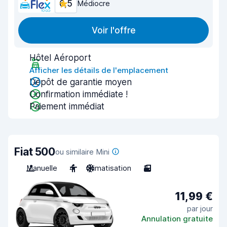
6,5
Médiocre
Voir l'offre
Hôtel Aéroport
Afficher les détails de l'emplacement
Dépôt de garantie moyen
Confirmation immédiate !
Paiement immédiat
Fiat 500
ou similaire Mini
Manuelle
4
Climatisation
3
11,99 €
par jour
Annulation gratuite