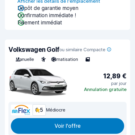
Afficher les détails de l'emplacement
Dépôt de garantie moyen
Confirmation immédiate !
Paiement immédiat
Volkswagen Golf
ou similaire Compacte
Manuelle
5
Climatisation
5
12,89 €
par jour
Annulation gratuite
6,5
Médiocre
Voir l'offre