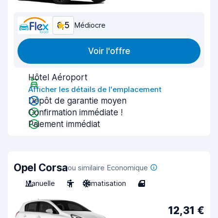
6,5
Médiocre
Voir l'offre
Hôtel Aéroport
Afficher les détails de l'emplacement
Dépôt de garantie moyen
Confirmation immédiate !
Paiement immédiat
Opel Corsa
ou similaire Economique
Manuelle
5
Climatisation
4
12,31 €