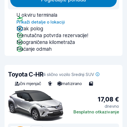
U okviru terminala
Prikaži detalje o lokaciji
Nizak polog
Trenutačna potvrda rezervacije!
Neograničena kilometraža
Plaćanje odmah
Toyota C-HR
ili slično vozilo Srednji SUV
Ručni mjenjač
5
Klimatizirano
5
17,08 €
dnevno
Besplatno otkazivanje