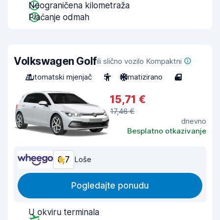
Neograničena kilometraža
Plaćanje odmah
Volkswagen Golf
ili slično vozilo Kompaktni
Automatski mjenjač
5
Klimatizirano
4
15,71 €
17,46 €
dnevno
Besplatno otkazivanje
6,7
Loše
Pogledajte ponudu
U okviru terminala