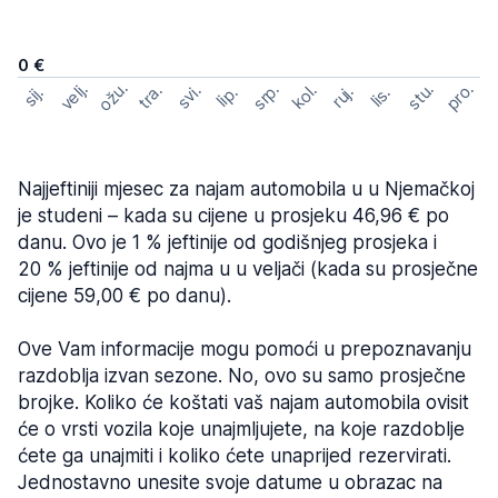
0 €
ožu.
velj.
pro.
srp.
stu.
kol.
tra.
svi.
ruj.
lip.
sij.
lis.
Najjeftiniji mjesec za najam automobila u u Njemačkoj
je studeni – kada su cijene u prosjeku 46,96 € po
danu. Ovo je 1 % jeftinije od godišnjeg prosjeka i
20 % jeftinije od najma u u veljači (kada su prosječne
cijene 59,00 € po danu).
Ove Vam informacije mogu pomoći u prepoznavanju
razdoblja izvan sezone. No, ovo su samo prosječne
brojke. Koliko će koštati vaš najam automobila ovisit
će o vrsti vozila koje unajmljujete, na koje razdoblje
ćete ga unajmiti i koliko ćete unaprijed rezervirati.
Jednostavno unesite svoje datume u obrazac na