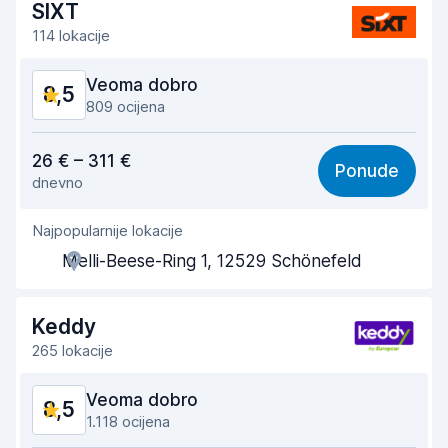
SIXT
Čistoća automobila
8,9
114 lokacije
Stanje vozila
8,8
Veoma dobro
8,5
809 ocijena
Vrijednost za novac
8,2
26 € – 311 €
Ponude
dnevno
Lakoća pronalaženja
8,4
Najpopularnije lokacije
Pomoć agenta
8,4
Melli-Beese-Ring 1, 12529 Schönefeld
Brzina preuzimanja vozila
8,0
Brzina vraćanja vozila
8,6
Keddy
265 lokacije
Čistoća automobila
8,9
Veoma dobro
8,5
Stanje vozila
9,0
1.118 ocijena