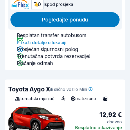
7,0
Ispod prosjeka
Pogledajte ponudu
Besplatan transfer autobusom
Prikaži detalje o lokaciji
Prosječan sigurnosni polog
Trenutačna potvrda rezervacije!
Plaćanje odmah
Toyota Aygo X
ili slično vozilo Mini
Automatski mjenjač
4
Klimatizirano
5
12,92 €
dnevno
Besplatno otkazivanje