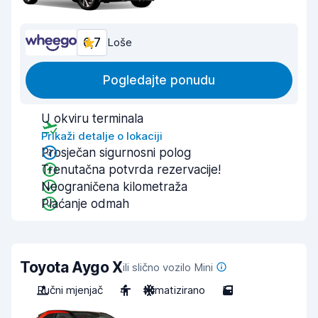
6,7
Loše
Pogledajte ponudu
U okviru terminala
Prikaži detalje o lokaciji
Prosječan sigurnosni polog
Trenutačna potvrda rezervacije!
Neograničena kilometraža
Plaćanje odmah
Toyota Aygo X
ili slično vozilo Mini
Ručni mjenjač
4
Klimatizirano
5