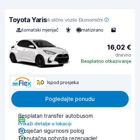
Toyota Yaris
ili slično vozilo Ekonomični
Automatski mjenjač
5
Klimatizirano
5
16,02 €
dnevno
Besplatno otkazivanje
7,0
Ispod prosjeka
Pogledajte ponudu
Besplatan transfer autobusom
Prikaži detalje o lokaciji
Prosječan sigurnosni polog
Trenutačna potvrda rezervacije!