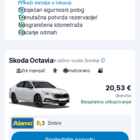
Prikaži detalje o lokaciji
Prosječan sigurnosni polog
Trenutačna potvrda rezervacije!
Neograničena kilometraža
Plaćanje odmah
Skoda Octavia
ili slično vozilo Srednji
Ručni mjenjač
5
Klimatizirano
4
20,53 €
dnevno
Besplatno otkazivanje
8,3
Dobro
Pogledajte ponudu