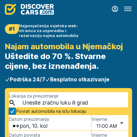
Najposjećenija svjetska web-
#1
stranica za usporedbu i
rezervaciju najma automobila
Najam automobila u Njemačkoj
Uštedite do 70 %. Stvarne
cijene, bez iznenađenja.
Podrška 24/7
Besplatno otkazivanje
Lokacija za preuzimanje
Povrat automobila na istu lokaciju
Datum preuzimanja
Vrijeme
pon, 10. kol
11:00 AM
Datum povrata
Vrijeme