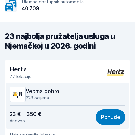
Ukupno dostupnih automobila
40.709
23 najbolja pružatelja usluga u
Njemačkoj u 2026. godini
Hertz
77 lokacije
Veoma dobro
8,8
228 ocijena
Vrijednost za novac
8,5
23 € – 350 €
Ponude
dnevno
Lakoća pronalaženja
8,7