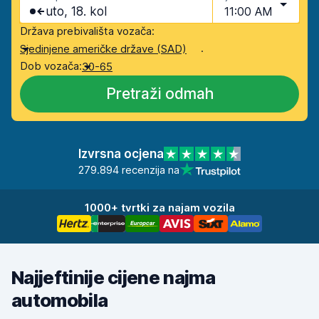
uto, 18. kol
11:00 AM
Država prebivališta vozača:
.
Sjedinjene američke države (SAD)
Dob vozača:
30-65
Pretraži odmah
Izvrsna ocjena
279.894 recenzija na
1000+ tvrtki za najam vozila
Najjeftinije cijene najma
automobila