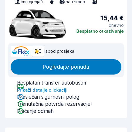
Ručni mjenjač
4
Klimatizirano
3
15,44 €
dnevno
Besplatno otkazivanje
7,0
Ispod prosjeka
Pogledajte ponudu
Besplatan transfer autobusom
Prikaži detalje o lokaciji
Prosječan sigurnosni polog
Trenutačna potvrda rezervacije!
Plaćanje odmah