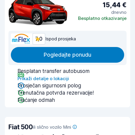
15,44 €
dnevno
Besplatno otkazivanje
7,0
Ispod prosjeka
Pogledajte ponudu
Besplatan transfer autobusom
Prikaži detalje o lokaciji
Prosječan sigurnosni polog
Trenutačna potvrda rezervacije!
Plaćanje odmah
Fiat 500
ili slično vozilo Mini