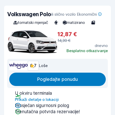
Volkswagen Polo
ili slično vozilo Ekonomični
Automatski mjenjač
4
Klimatizirano
3
12,87 €
14,30 €
dnevno
Besplatno otkazivanje
6,7
Loše
Pogledajte ponudu
U okviru terminala
Prikaži detalje o lokaciji
Prosječan sigurnosni polog
Trenutačna potvrda rezervacije!