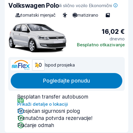
Volkswagen Polo
ili slično vozilo Ekonomični
Automatski mjenjač
5
Klimatizirano
5
16,02 €
dnevno
Besplatno otkazivanje
7,0
Ispod prosjeka
Pogledajte ponudu
Besplatan transfer autobusom
Prikaži detalje o lokaciji
Prosječan sigurnosni polog
Trenutačna potvrda rezervacije!
Plaćanje odmah