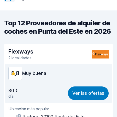
Top 12 Proveedores de alquiler de
coches en Punta del Este en 2026
Flexways
2 localidades
8,8
Muy buena
Relación calidad-precio
9,0
30 €
Ver las ofertas
día
Fácil de encontrar
8,2
Ubicación más popular
Amabilidad del agente
9,3
La Pastora, 20100 Punta del Este,