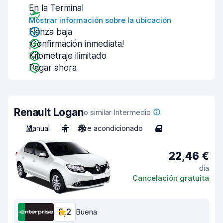
En la Terminal
Mostrar información sobre la ubicación
Fianza baja
¡Confirmación inmediata!
Kilometraje ilimitado
Pagar ahora
Renault Logan
o similar Intermedio
Manual
4
Aire acondicionado
4
22,46 €
día
Cancelación gratuita
8,2
Buena