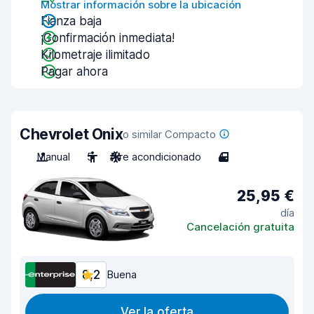
Mostrar información sobre la ubicación
Fianza baja
¡Confirmación inmediata!
Kilometraje ilimitado
Pagar ahora
Chevrolet Onix
o similar Compacto
Manual
5
Aire acondicionado
4
25,95 €
día
Cancelación gratuita
8,2
Buena
Ver la oferta