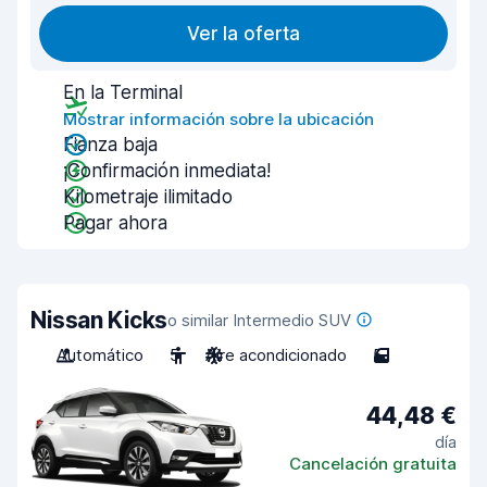
Ver la oferta
En la Terminal
Mostrar información sobre la ubicación
Fianza baja
¡Confirmación inmediata!
Kilometraje ilimitado
Pagar ahora
Nissan Kicks
o similar Intermedio SUV
Automático
5
Aire acondicionado
5
44,48 €
día
Cancelación gratuita