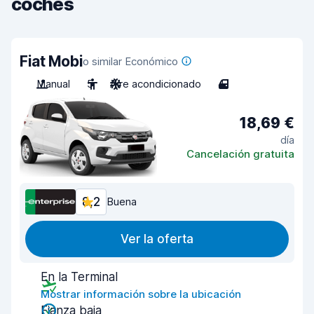
coches
Fiat Mobi
o similar Económico
Manual
5
Aire acondicionado
4
18,69 €
día
Cancelación gratuita
8,2
Buena
Ver la oferta
En la Terminal
Mostrar información sobre la ubicación
Fianza baja