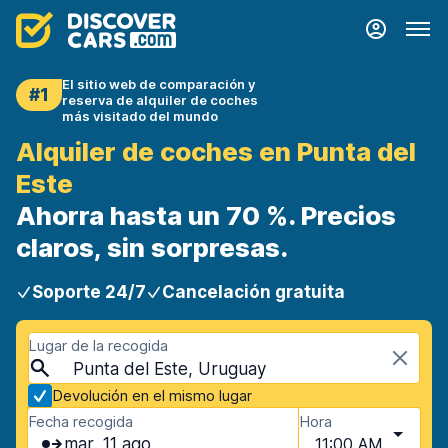
El sitio web de comparación y
#1
reserva de alquiler de coches
más visitado del mundo
Alquiler de coches en Punta del
Este
Ahorra hasta un 70 %. Precios
claros, sin sorpresas.
Soporte 24/7
Cancelación gratuita
Lugar de la recogida
Punta del Este, Uruguay
Devolución en el mismo lugar
Fecha recogida
Hora
mar, 11 ago
11:00 AM