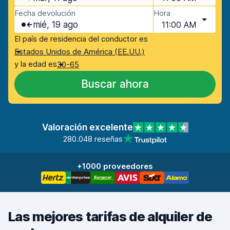
Fecha devolución
Hora
mié, 19 ago
11:00 AM
El país de residencia del conductor es
Estados Unidos de América (EE.UU.)
y la edad es
30-65
Buscar ahora
Valoración excelente
280.048 reseñas
+1000 proveedores
Las mejores tarifas de alquiler de