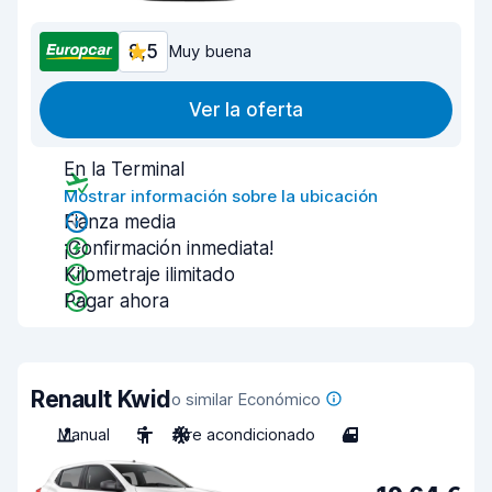
8,5
Muy buena
Ver la oferta
En la Terminal
Mostrar información sobre la ubicación
Fianza media
¡Confirmación inmediata!
Kilometraje ilimitado
Pagar ahora
Renault Kwid
o similar Económico
Manual
5
Aire acondicionado
4