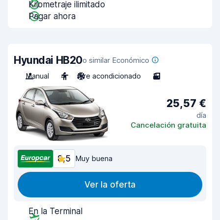
Kilometraje ilimitado
Pagar ahora
Hyundai HB20
o similar Económico
Manual
4
Aire acondicionado
3
25,57 €
día
Cancelación gratuita
8,5
Muy buena
Ver la oferta
En la Terminal