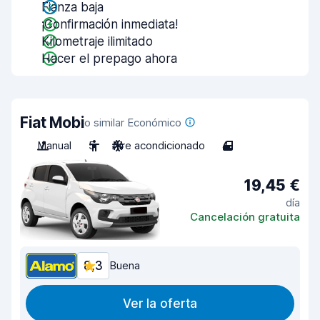
Fianza baja
¡Confirmación inmediata!
Kilometraje ilimitado
Hacer el prepago ahora
Fiat Mobi
o similar Económico
Manual
5
Aire acondicionado
4
19,45 €
día
Cancelación gratuita
8,3
Buena
Ver la oferta