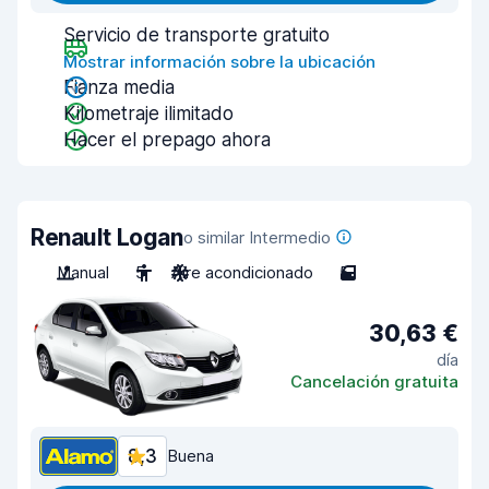
Servicio de transporte gratuito
Mostrar información sobre la ubicación
Fianza media
Kilometraje ilimitado
Hacer el prepago ahora
Renault Logan
o similar Intermedio
Manual
5
Aire acondicionado
5
30,63 €
día
Cancelación gratuita
8,3
Buena