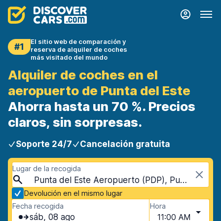
El sitio web de comparación y
#1
reserva de alquiler de coches
más visitado del mundo
Alquiler de coches en el
aeropuerto de Punta del Este
Ahorra hasta un 70 %. Precios
claros, sin sorpresas.
Soporte 24/7
Cancelación gratuita
Lugar de la recogida
Punta del Este Aeropuerto (PDP), Punta del Este, Uruguay
Devolución en el mismo lugar
Fecha recogida
Hora
sáb, 08 ago
11:00 AM