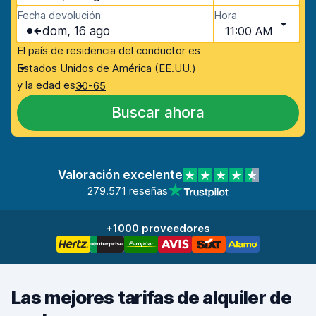
Fecha devolución
Hora
dom, 16 ago
11:00 AM
El país de residencia del conductor es
Estados Unidos de América (EE.UU.)
y la edad es
30-65
Buscar ahora
Valoración excelente
279.571 reseñas
+1000 proveedores
Las mejores tarifas de alquiler de