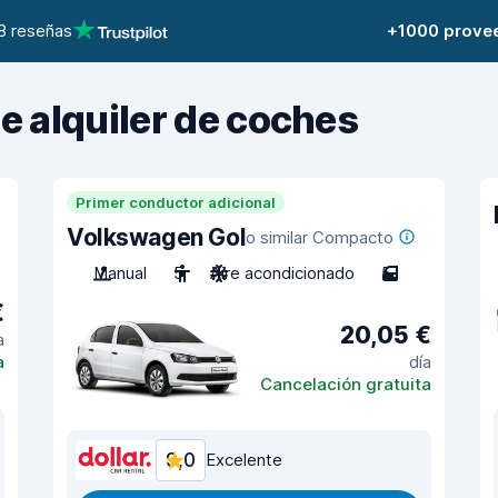
8 reseñas
+1000 prove
de alquiler de coches
Primer conductor adicional
Volkswagen Gol
o similar Compacto
Manual
5
Aire acondicionado
5
€
20,05 €
a
a
día
Cancelación gratuita
9,0
Excelente