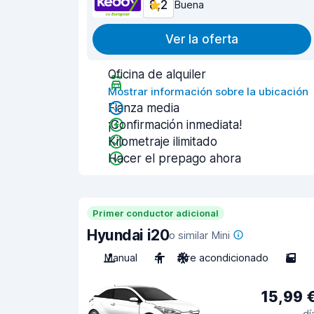
8,2
Buena
Ver la oferta
Oficina de alquiler
Mostrar información sobre la ubicación
Fianza media
¡Confirmación inmediata!
Kilometraje ilimitado
Hacer el prepago ahora
Primer conductor adicional
Hyundai i20
o similar Mini
Manual
4
Aire acondicionado
5
15,99 
dí