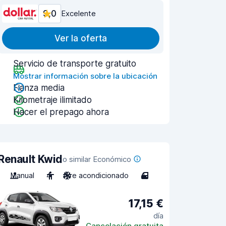
9,0
Excelente
Ver la oferta
Servicio de transporte gratuito
Mostrar información sobre la ubicación
Fianza media
Kilometraje ilimitado
Hacer el prepago ahora
Renault Kwid
o similar Económico
Manual
4
Aire acondicionado
4
17,15 €
día
Cancelación gratuita