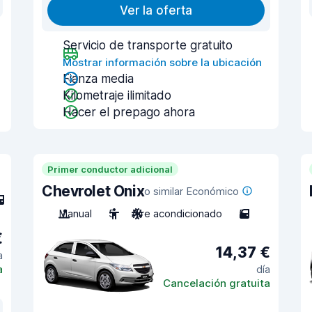
Ver la oferta
Servicio de transporte gratuito
Mostrar información sobre la ubicación
Fianza media
Kilometraje ilimitado
Hacer el prepago ahora
Primer conductor adicional
Chevrolet Onix
o similar Económico
Manual
5
Aire acondicionado
5
€
14,37 €
a
a
día
Cancelación gratuita