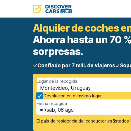
Alquiler de coches 
Ahorra hasta un 70 %.
sorpresas.
Confiado por 7 mill. de viajeros
Sopo
Lugar de la recogida
Montevideo, Uruguay
Devolución en el mismo lugar
Fecha recogida
sáb, 08 ago
El país de residencia del conductor es
Estados 