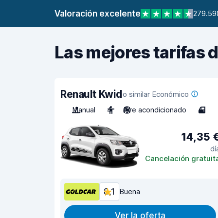
Valoración excelente
279.59
Las mejores tarifas 
Renault Kwid
o similar Económico
Manual
4
Aire acondicionado
4
14,35 
dí
Cancelación gratuit
8,1
Buena
Ver la oferta