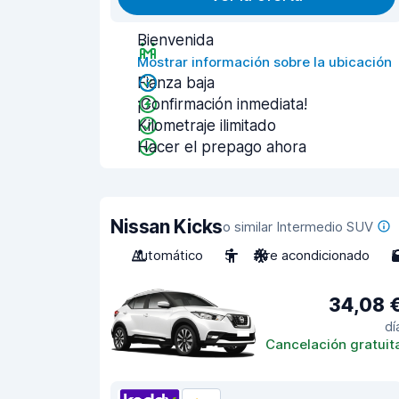
Bienvenida
Mostrar información sobre la ubicación
Fianza baja
¡Confirmación inmediata!
Kilometraje ilimitado
Hacer el prepago ahora
Nissan Kicks
o similar Intermedio SUV
Automático
5
Aire acondicionado
5
34,08 
dí
Cancelación gratuit