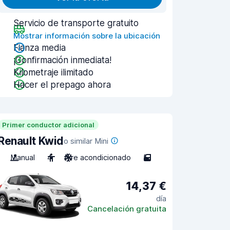
Servicio de transporte gratuito
Mostrar información sobre la ubicación
Fianza media
¡Confirmación inmediata!
Kilometraje ilimitado
Hacer el prepago ahora
Primer conductor adicional
Renault Kwid
o similar Mini
Manual
4
Aire acondicionado
5
14,37 €
día
Cancelación gratuita