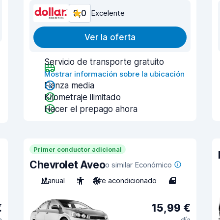
9,0
Excelente
Ver la oferta
Servicio de transporte gratuito
Mostrar información sobre la ubicación
Fianza media
Kilometraje ilimitado
Hacer el prepago ahora
Primer conductor adicional
Chevrolet Aveo
o similar Económico
Manual
5
Aire acondicionado
4
€
15,99 €
a
día