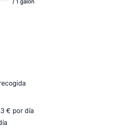
/ 1 galón
 recogida
3 € por día
día