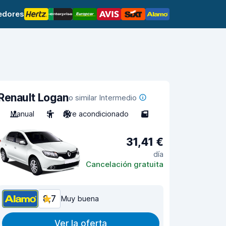
edores
Renault Logan
o similar Intermedio
Manual
5
Aire acondicionado
5
31,41 €
día
Cancelación gratuita
8,7
Muy buena
Ver la oferta