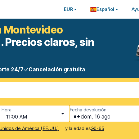
EUR
Español
Ay
en Montevideo
 Precios claros, sin
rte 24/7
Cancelación gratuita
Hora
Fecha devolución
11:00 AM
dom, 16 ago
y la edad es
Unidos de América (EE.UU.)
30-65