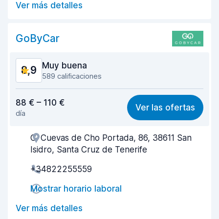
Ver más detalles
Estado del vehículo
8,1
GoByCar
Muy buena
8,9
589 calificaciones
Relación calidad-precio
8,9
88 € – 110 €
Ver las ofertas
día
Fácil de encontrar
8,7
C. Cuevas de Cho Portada, 86, 38611 San
Amabilidad del agente
9,1
Isidro, Santa Cruz de Tenerife
Rapidez en la recogida
8,7
+34822255559
Rapidez en la entrega
9,2
Mostrar horario laboral
Limpieza del vehículo
9,0
Ver más detalles