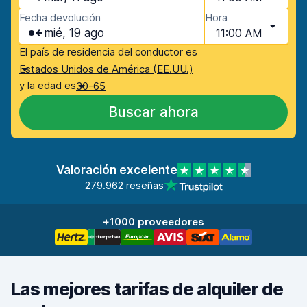
Fecha devolución
Hora
mié, 19 ago
11:00 AM
El país de residencia del conductor es
Estados Unidos de América (EE.UU.)
y la edad es
30-65
Buscar ahora
Valoración excelente
279.962 reseñas
+1000 proveedores
Las mejores tarifas de alquiler de