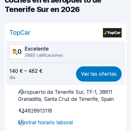
Tenerife Sur en 2026
TopCar
Excelente
9,0
3885 calificaciones
Relación calidad-precio
9,0
140 € – 462 €
Ver las ofertas
día
Fácil de encontrar
9,5
Aeropuerto de Tenerife Sur, TF-1, 38611
Amabilidad del agente
9,0
Granadilla, Santa Cruz de Tenerife, Spain
Rapidez en la recogida
9,1
+34828913118
Rapidez en la entrega
9,7
Mostrar horario laboral
Limpieza del vehículo
8,5