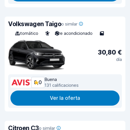
Volkswagen Taigo
o similar
Automático
5
Aire acondicionado
5
30,80 €
día
Buena
8,0
131 calificaciones
Ver la oferta
Citroen C3
o similar