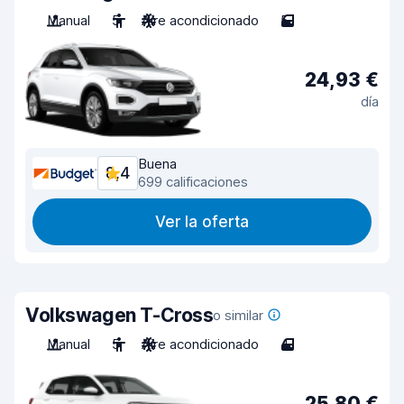
Manual
5
Aire acondicionado
5
24,93 €
día
Buena
8,4
699 calificaciones
Ver la oferta
Volkswagen T-Cross
o similar
Manual
5
Aire acondicionado
4
25,80 €