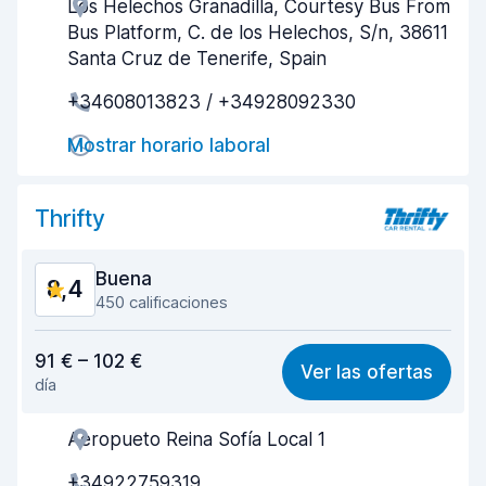
Los Helechos Granadilla, Courtesy Bus From
Amabilidad del agente
8,2
Bus Platform, C. de los Helechos, S/n, 38611
Rapidez en la recogida
7,7
Santa Cruz de Tenerife, Spain
+34608013823 / +34928092330
Rapidez en la entrega
9,2
Mostrar horario laboral
Limpieza del vehículo
8,5
Estado del vehículo
8,5
Thrifty
Buena
8,4
450 calificaciones
Relación calidad-precio
8,1
91 € – 102 €
Ver las ofertas
día
Fácil de encontrar
8,5
Aeropueto Reina Sofía Local 1
Amabilidad del agente
8,1
+34922759319