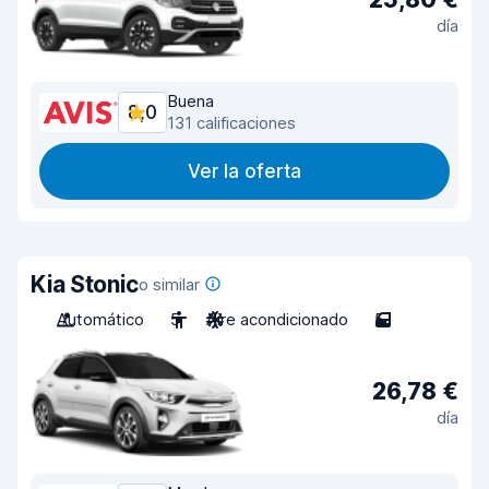
día
Buena
8,0
131 calificaciones
Ver la oferta
Kia Stonic
o similar
Automático
5
Aire acondicionado
5
26,78 €
día