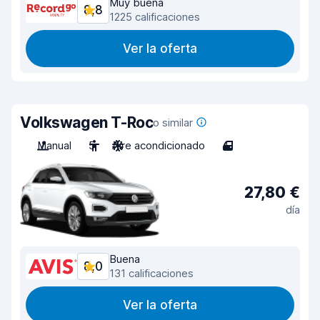
Muy buena
8,8
1225 calificaciones
Ver la oferta
Volkswagen T-Roc
o similar
Manual
5
Aire acondicionado
4
27,80 €
día
Buena
8,0
131 calificaciones
Ver la oferta