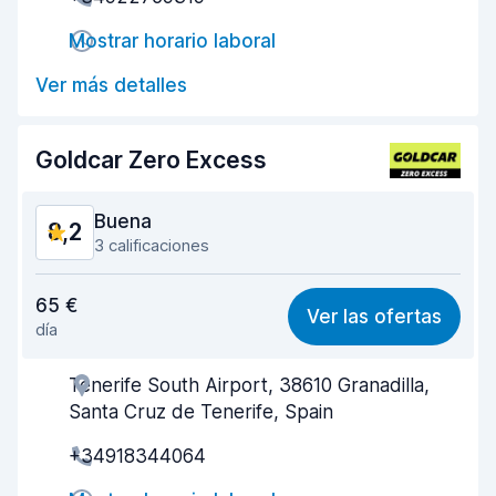
Rapidez en la recogida
7,9
Mostrar horario laboral
Rapidez en la entrega
8,8
Ver más detalles
Limpieza del vehículo
8,7
Estado del vehículo
8,5
Goldcar Zero Excess
Buena
8,2
3 calificaciones
Relación calidad-precio
8,1
65 €
Ver las ofertas
día
Fácil de encontrar
8,3
Tenerife South Airport, 38610 Granadilla,
Amabilidad del agente
8,2
Santa Cruz de Tenerife, Spain
Rapidez en la recogida
8,0
+34918344064
Rapidez en la entrega
8,3