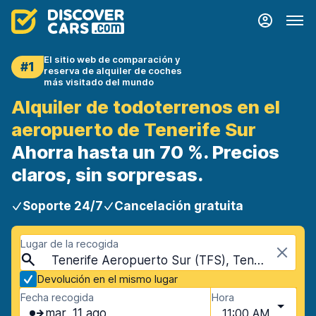
El sitio web de comparación y
#1
reserva de alquiler de coches
más visitado del mundo
Alquiler de todoterrenos en el
aeropuerto de Tenerife Sur
Ahorra hasta un 70 %. Precios
claros, sin sorpresas.
Soporte 24/7
Cancelación gratuita
Lugar de la recogida
Tenerife Aeropuerto Sur (TFS), Tenerife, España - Islas Canarias
Devolución en el mismo lugar
Fecha recogida
Hora
mar, 11 ago
11:00 AM