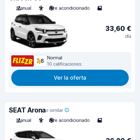
Manual
5
Aire acondicionado
5
33,60 €
día
Normal
7,8
10 calificaciones
Ver la oferta
SEAT Arona
o similar
Manual
5
Aire acondicionado
5