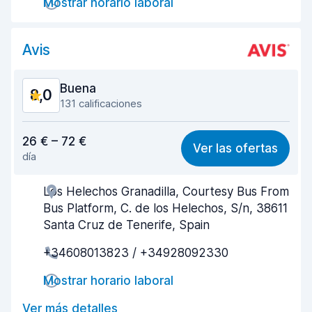
Mostrar horario laboral
Limpieza del vehículo
8,1
Avis
Estado del vehículo
8,2
Buena
8,0
131 calificaciones
Relación calidad-precio
8,1
26 € – 72 €
Ver las ofertas
día
Fácil de encontrar
7,4
Los Helechos Granadilla, Courtesy Bus From
Amabilidad del agente
8,0
Bus Platform, C. de los Helechos, S/n, 38611
Rapidez en la recogida
7,2
Santa Cruz de Tenerife, Spain
+34608013823 / +34928092330
Rapidez en la entrega
8,8
Mostrar horario laboral
Limpieza del vehículo
8,4
Ver más detalles