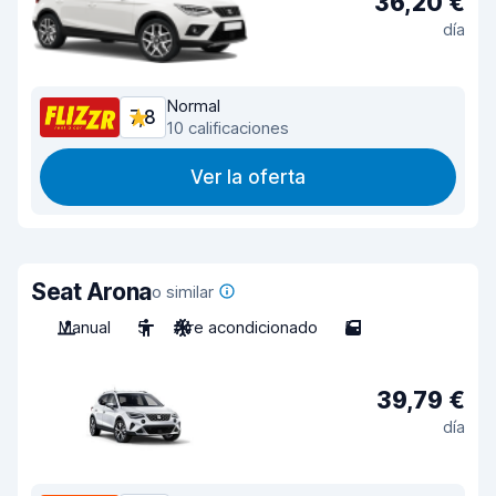
36,20 €
día
Normal
7,8
10 calificaciones
Ver la oferta
Seat Arona
o similar
Manual
5
Aire acondicionado
5
39,79 €
día