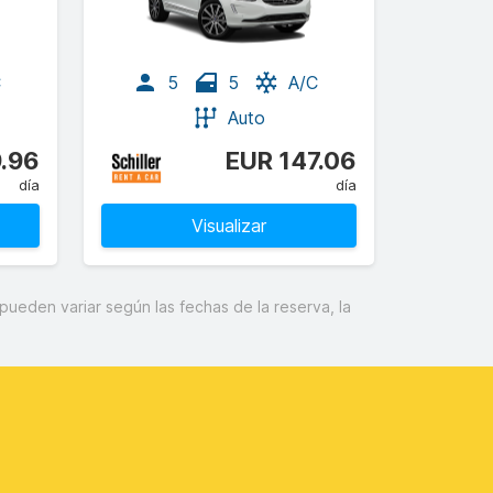
C
5
5
A/C
Auto
.96
EUR 147.06
día
día
Visualizar
pueden variar según las fechas de la reserva, la