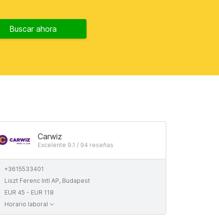
Buscar ahora
Carwiz
Excelente 9.1 / 94 reseñas
+3615533401
Liszt Ferenc Intl AP, Budapest
EUR 45 - EUR 118
Horario laboral