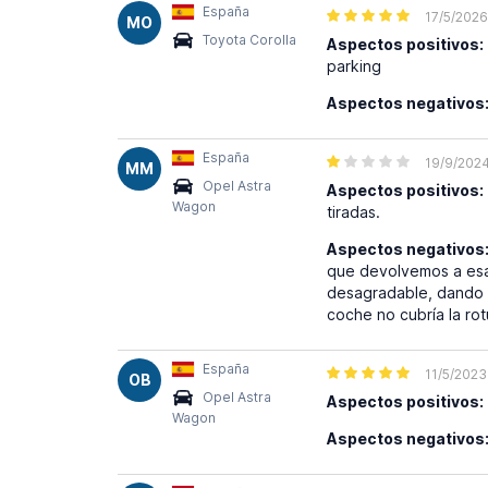
España
17/5/2026
MO
Toyota Corolla
Aspectos positivos:
parking
Aspectos negativos
España
19/9/202
MM
Opel Astra
Aspectos positivos:
Wagon
tiradas.
Aspectos negativos
que devolvemos a esa 
desagradable, dando a
coche no cubría la ro
España
11/5/2023
OB
Opel Astra
Aspectos positivos:
Wagon
Aspectos negativos