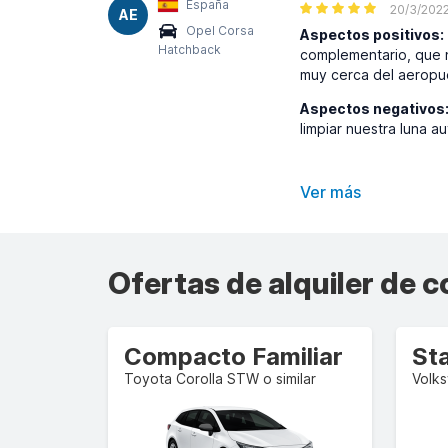
España
20/3/202
AE
Opel Corsa
Aspectos positivos:
Hatchback
complementario, que n
muy cerca del aeropuer
Aspectos negativos
limpiar nuestra luna 
Ver más
Ofertas de alquiler de 
Compacto Familiar
St
Toyota Corolla STW o similar
Volks