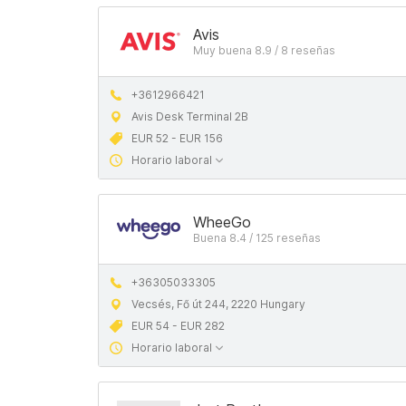
Avis
Muy buena 8.9 / 8 reseñas
+3612966421
Avis Desk Terminal 2B
EUR 52 - EUR 156
Horario laboral
WheeGo
Buena 8.4 / 125 reseñas
+36305033305
Vecsés, Fő út 244, 2220 Hungary
EUR 54 - EUR 282
Horario laboral