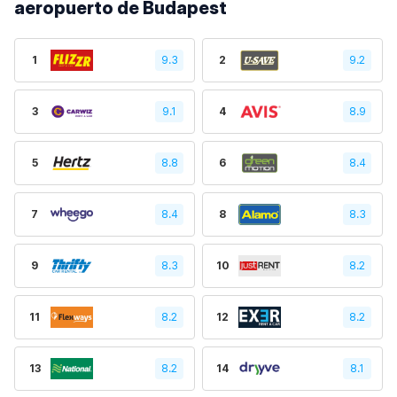
aeropuerto de Budapest
1
9.3
2
9.2
3
9.1
4
8.9
5
8.8
6
8.4
7
8.4
8
8.3
9
8.3
10
8.2
11
8.2
12
8.2
13
8.2
14
8.1