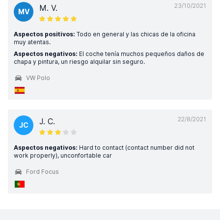
23/10/2021
M. V.
MV
Aspectos positivos:
Todo en general y las chicas de la oficina
muy atentas.
Aspectos negativos:
El coche tenía muchos pequeños daños de
chapa y pintura, un riesgo alquilar sin seguro.
VW Polo
22/8/2021
J. C.
JC
Aspectos negativos:
Hard to contact (contact number did not
work properly), unconfortable car
Ford Focus