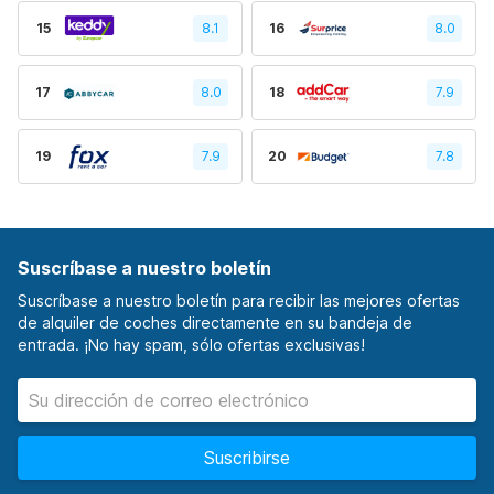
15
8.1
16
8.0
17
8.0
18
7.9
19
7.9
20
7.8
Suscríbase a nuestro boletín
Suscríbase a nuestro boletín para recibir las mejores ofertas
de alquiler de coches directamente en su bandeja de
entrada. ¡No hay spam, sólo ofertas exclusivas!
Suscribirse