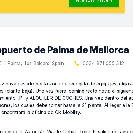
Buscar ahora
ropuerto de Palma de Mallorca
11 Palma, Illes Balears, Spain
0034 871 055 312
z haya pasado por la zona de recogida de equipajes, diríjase
as (planta baja). Una vez fuera, camine recto hacia el siguient
miento (P) y ALQUILER DE COCHES. Una vez dentro del edif
ores, los cuales debe tomar hasta la 2ª planta. Al llegar a la 
encontrará la oficina de Ok Mobility.
gas desde la Autopista Vía de Cintura, toma la salida del aero