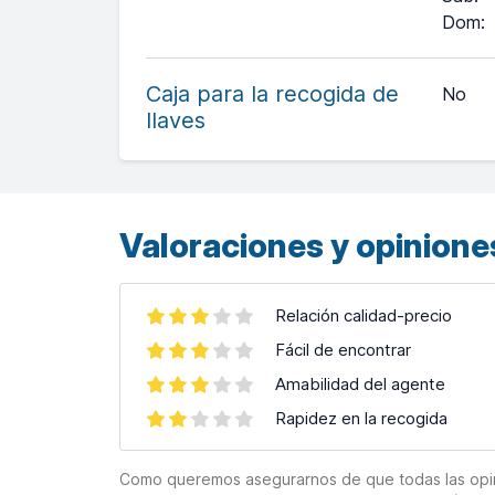
Dom
:
+
−
Caja para la recogida de
No
llaves
Leaflet
| ©
OpenStreetMap
contributors ©
CARTO
Valoraciones y opiniones
Relación calidad-precio
Fácil de encontrar
Amabilidad del agente
Rapidez en la recogida
Como queremos asegurarnos de que todas las opinion