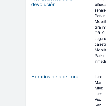
devolución
bifurc
señale
Parkin
Mobili
gira i
Off. S
segund
carret
Mobili
Parkin
inmedi
Horarios de apertura
Lun
:
Mar
:
Mier
:
Jue
:
Vie
:
Sab
: