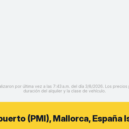
izaron por última vez a las 7:43 a.m. del día 3/8/2026. Los precios 
duración del alquiler y la clase de vehículo.
uerto (PMI), Mallorca, España I