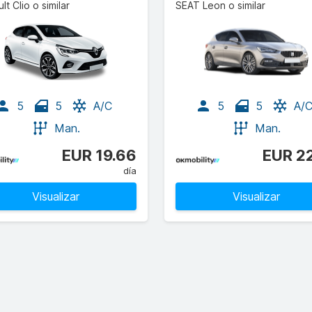
lt Clio o similar
SEAT Leon o similar
5
5
A/C
5
5
A/
Man.
Man.
EUR 19.66
EUR 2
día
Visualizar
Visualizar