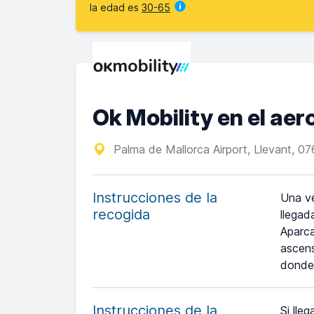
la edad es
30-65
Ok Mobility en el ae
Palma de Mallorca Airport, Llevant, 076
Instrucciones de la
Una ve
recogida
llegad
Aparca
ascens
donde 
Instrucciones de la
Si lle