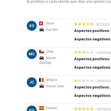
le pedimos a cada cliente que deje una opinión cu
Suiza
8/7/2025
AG
Fiat 500
Aspectos positivos:
Aspectos negativos
Chile
21/9/202
MC
Nissan
Aspectos positivos:
Qashqai
Aspectos negativos
Bélgica
29/8/202
JC
Nissan Juke
Aspectos positivos:
Aspectos negativos
España
28/7/202
GG