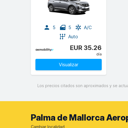
5
5
A/C
Auto
EUR 35.26
día
Visualizar
Los precios citados son aproximados y se actual
Palma de Mallorca Aerop
Cambiar localidad