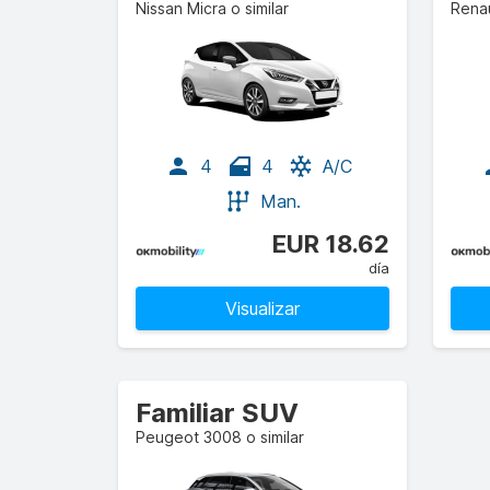
Nissan Micra o similar
Renau
4
4
A/C
Man.
EUR 18.62
día
Visualizar
Familiar SUV
Peugeot 3008 o similar