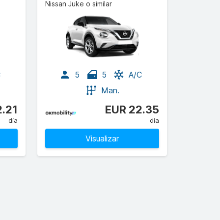
Nissan Juke o similar
C
5
5
A/C
Man.
2.21
EUR 22.35
día
día
Visualizar