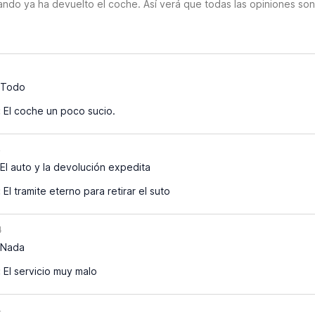
ando ya ha devuelto el coche. Así verá que todas las opiniones so
Todo
:
El coche un poco sucio.
4
El auto y la devolución expedita
:
El tramite eterno para retirar el suto
4
Nada
:
El servicio muy malo
4