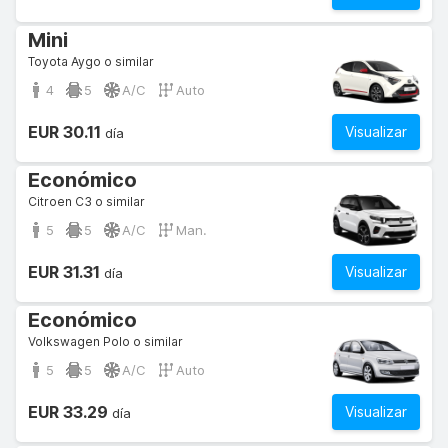
Mini
Toyota Aygo o similar
4
5
A/C
Auto
EUR 30.11
Visualizar
día
Económico
Citroen C3 o similar
5
5
A/C
Man.
EUR 31.31
Visualizar
día
Económico
Volkswagen Polo o similar
5
5
A/C
Auto
EUR 33.29
Visualizar
día