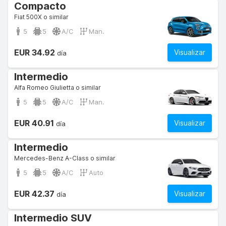
Compacto
Fiat 500X o similar
5
5
A/C
Man.
EUR 34.92
Visualizar
día
Intermedio
Alfa Romeo Giulietta o similar
5
5
A/C
Man.
EUR 40.91
Visualizar
día
Intermedio
Mercedes-Benz A-Class o similar
5
5
A/C
Auto
EUR 42.37
Visualizar
día
Intermedio SUV