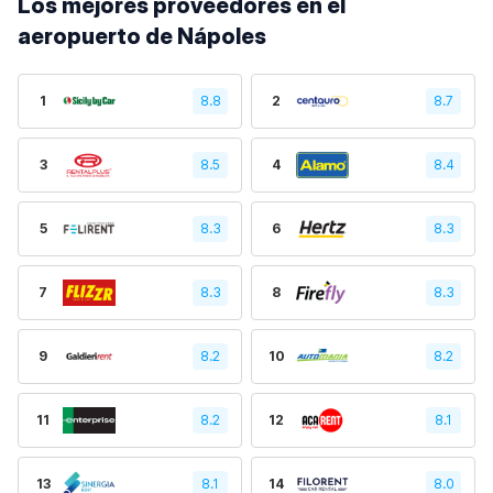
Los mejores proveedores en el
aeropuerto de Nápoles
1
8.8
2
8.7
3
8.5
4
8.4
5
8.3
6
8.3
7
8.3
8
8.3
9
8.2
10
8.2
11
8.2
12
8.1
13
8.1
14
8.0