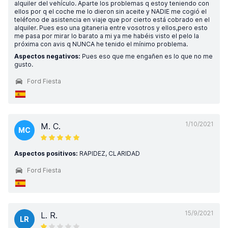
alquiler del vehículo. Aparte los problemas q estoy teniendo con
ellos por q el coche me lo dieron sin aceite y NADIE me cogió el
teléfono de asistencia en viaje que por cierto está cobrado en el
alquiler. Pues eso una gitaneria entre vosotros y ellos,pero esto
me pasa por mirar lo barato a mi ya me habéis visto el pelo la
próxima con avis q NUNCA he tenido el mínimo problema.
Aspectos negativos:
Pues eso que me engañen es lo que no me
gusto.
Ford Fiesta
1/10/2021
M. C.
MC
Aspectos positivos:
RAPIDEZ, CLARIDAD
Ford Fiesta
15/9/2021
L. R.
LR