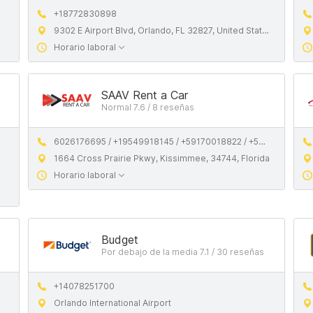
+18772830898
9302 E Airport Blvd, Orlando, FL 32827, United States
Horario laboral
SAAV Rent a Car
Normal 7.6 / 8 reseñas
6026176695 / +19549918145 / +59170018822 / +59161169139
1664 Cross Prairie Pkwy, Kissimmee, 34744, Florida
Horario laboral
Budget
Por debajo de la media 7.1 / 30 reseñas
+14078251700
Orlando International Airport