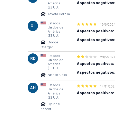
Aspectos negativos
América
(EE.UU.)
Toyota Corolla
Estados
19/6/202
OL
Unidos de
Aspectos positivos:
América
(EE.UU.)
Aspectos negativos
Dodge
Charger
Estados
23/5/202
RD
Unidos de
Aspectos positivos:
América
(EE.UU.)
Aspectos negativos
Nissan Kicks
Estados
14/11/202
AH
Unidos de
Aspectos positivos:
América
(EE.UU.)
Hyundai
Accent