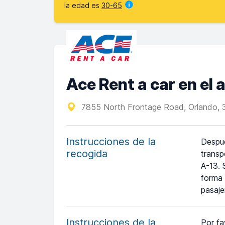
la edad es
30-65
Ace Rent a car en el
7855 North Frontage Road, Orlando, 
Instrucciones de la
Despué
recogida
transp
A-13. 
forma 
pasaje
Instrucciones de la
Por fa