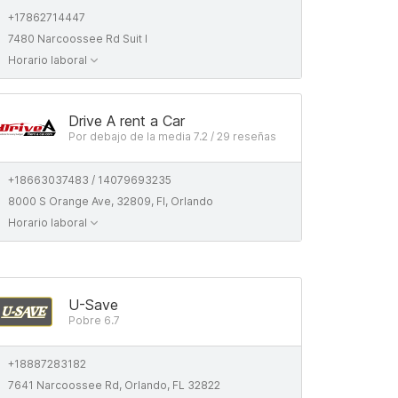
+17862714447
7480 Narcoossee Rd Suit I
Horario laboral
Drive A rent a Car
Por debajo de la media 7.2 / 29 reseñas
+18663037483 / 14079693235
8000 S Orange Ave, 32809, Fl, Orlando
Horario laboral
U-Save
Pobre 6.7
+18887283182
7641 Narcoossee Rd, Orlando, FL 32822