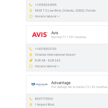
+13059243995
5835 T G Lee Blvd, Orlando, 32822, Florida
Horario laboral
Avis
Normal 7.7 / 107 reseñas
+14078253700
Orlando International Airport
EUR 48 - EUR 243
Horario laboral
Advantage
Por debajo de la media 7.2 / 25 reseñas
8007775500
1 Airport Blvd.