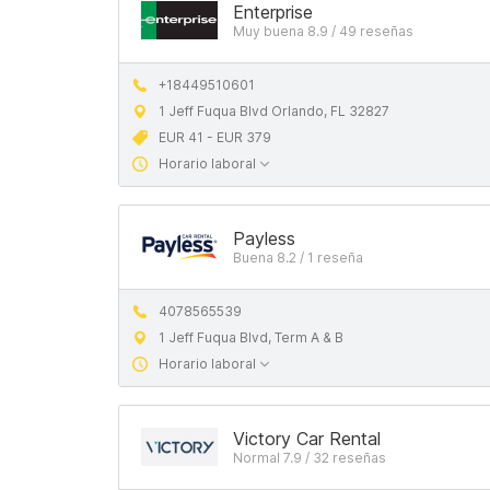
Enterprise
Muy buena 8.9 / 49 reseñas
+18449510601
1 Jeff Fuqua Blvd Orlando, FL 32827
EUR 41 - EUR 379
Horario laboral
Payless
Buena 8.2 / 1 reseña
4078565539
1 Jeff Fuqua Blvd, Term A & B
Horario laboral
Victory Car Rental
Normal 7.9 / 32 reseñas