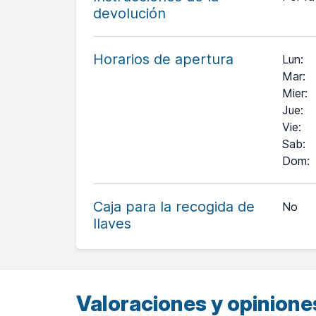
devolución
Horarios de apertura
Lun
:
Mar
:
Mier
:
Jue
:
Vie
:
Sab
:
Dom
:
+
−
Caja para la recogida de
No
llaves
Leaflet
| ©
OpenStreetMap
contributors ©
CARTO
Valoraciones y opiniones