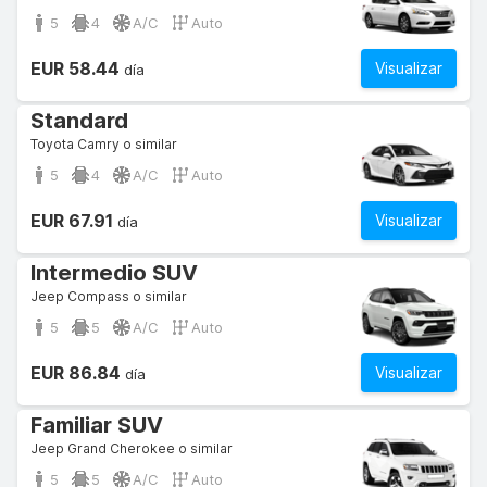
5
4
A/C
Auto
EUR 58.44
Visualizar
día
Standard
Toyota Camry o similar
5
4
A/C
Auto
EUR 67.91
Visualizar
día
Intermedio SUV
Jeep Compass o similar
5
5
A/C
Auto
EUR 86.84
Visualizar
día
Familiar SUV
Jeep Grand Cherokee o similar
5
5
A/C
Auto