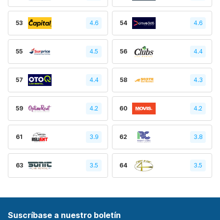
53
4.6
54
4.6
55
4.5
56
4.4
57
4.4
58
4.3
59
4.2
60
4.2
61
3.9
62
3.8
63
3.5
64
3.5
Suscríbase a nuestro boletín