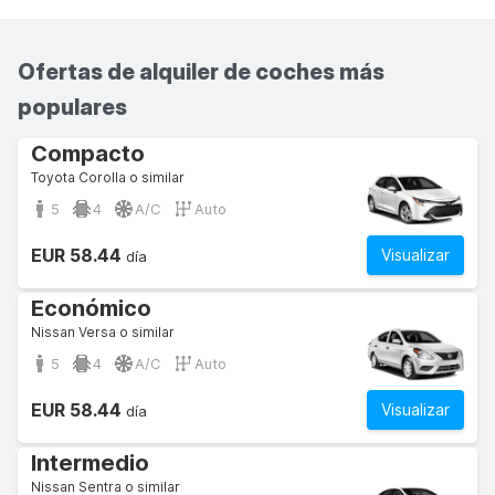
Ofertas de alquiler de coches más
populares
Compacto
Toyota Corolla o similar
5
4
A/C
Auto
EUR 58.44
Visualizar
día
Económico
Nissan Versa o similar
5
4
A/C
Auto
EUR 58.44
Visualizar
día
Intermedio
Nissan Sentra o similar