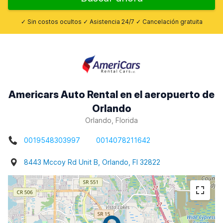
✓ Sin costos ocultos ✓ Asistencia 24/7 ✓ Cancelación gratuita
Americars Auto Rental en el aeropuerto de
Orlando
Orlando, Florida
0019548303997
0014078211642
8443 Mccoy Rd Unit B, Orlando, Fl 32822