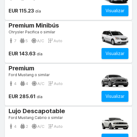
EUR 115.23
Visualizar
día
Premium Minibús
Chrysler Pacifica o similar
7
5
A/C
Auto
EUR 143.63
Visualizar
día
Premium
Ford Mustang o similar
4
4
A/C
Auto
EUR 285.61
Visualizar
día
Lujo Descapotable
Ford Mustang Cabrio o similar
4
2
A/C
Auto