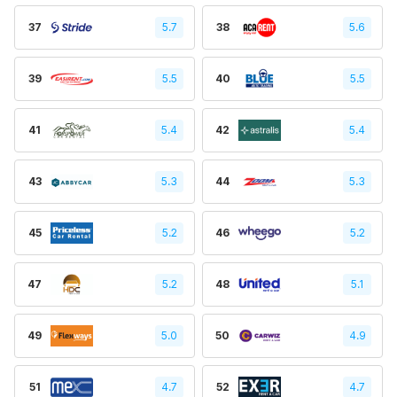
37
5.7
38
5.6
39
5.5
40
5.5
41
5.4
42
5.4
43
5.3
44
5.3
45
5.2
46
5.2
47
5.2
48
5.1
49
5.0
50
4.9
51
4.7
52
4.7