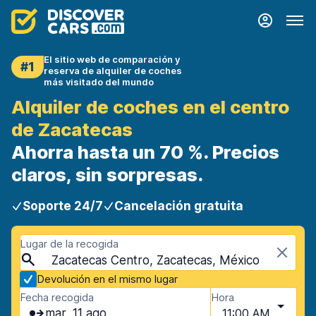
El sitio web de comparación y
#1
reserva de alquiler de coches
más visitado del mundo
Alquiler de coches en el centro
de Zacatecas
Ahorra hasta un 70 %. Precios
claros, sin sorpresas.
Soporte 24/7
Cancelación gratuita
Lugar de la recogida
Zacatecas Centro, Zacatecas, México
Devolución en el mismo lugar
Fecha recogida
Hora
mar, 11 ago
11:00 AM