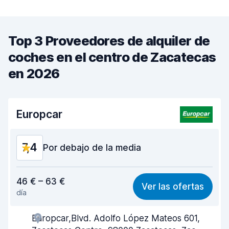
Top 3 Proveedores de alquiler de
coches en el centro de Zacatecas
en 2026
Europcar
7,4
Por debajo de la media
Relación calidad-precio
6,0
46 € – 63 €
Ver las ofertas
día
Fácil de encontrar
8,2
Europcar,Blvd. Adolfo López Mateos 601,
Amabilidad del agente
6,4