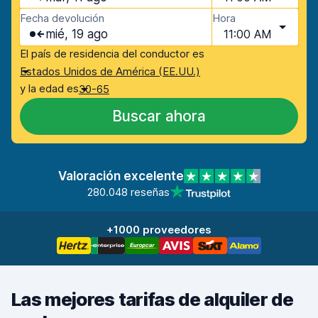
Fecha devolución
Hora
mié, 19 ago
11:00 AM
El país de residencia del conductor es
Estados Unidos de América (EE.UU.)
y la edad es
30-65
Buscar ahora
Valoración excelente
280.048 reseñas
+1000 proveedores
Las mejores tarifas de alquiler de