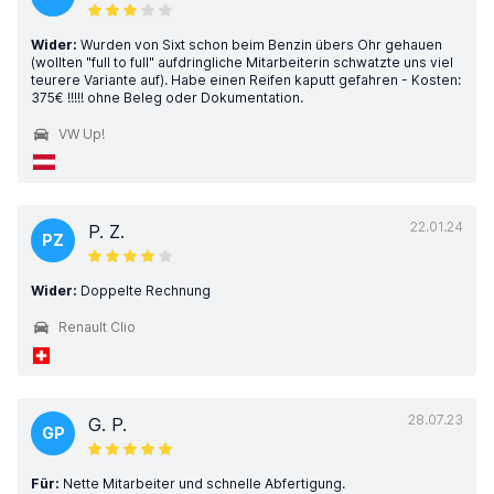
Wider:
Wurden von Sixt schon beim Benzin übers Ohr gehauen
(wollten "full to full" aufdringliche Mitarbeiterin schwatzte uns viel
teurere Variante auf). Habe einen Reifen kaputt gefahren - Kosten:
375€ !!!!! ohne Beleg oder Dokumentation.
VW Up!
22.01.24
P. Z.
PZ
Wider:
Doppelte Rechnung
Renault Clio
28.07.23
G. P.
GP
Für:
Nette Mitarbeiter und schnelle Abfertigung.