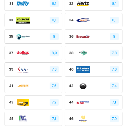
31
8,1
32
8,1
33
8,1
34
8,1
35
8
36
8
37
8,0
38
7.8
39
7,6
40
7,6
41
7,5
42
7.4
43
7,2
44
7,1
45
7,1
46
7,0