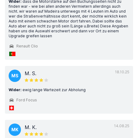
Wider:
dass die Motorstärke auf den Buchungsseiten nicht zu
finden war - wie bei allen anderen Vermietern allerdings auch
nicht. wir waren auf Madeira unterwegs mit 4 Leuten im Auto und
wer die Straßenverhältnisse dort kennt, der möchte wirklich kein
Auto mit einem schwachen Motor dort fahren. Dabei sollte das
Auto aber auch nicht zu groß sein (Länge u.Breite) Diese Angaben
haben uns die Auswahl erschwert und dann vor Ort zu einem
Upgrade greifen lassen
Renault Clio
18.10.25
M. S.
MS
Wider:
ewig lange Wartezeit zur Abholung
Ford Focus
14.08.25
M. K.
MK