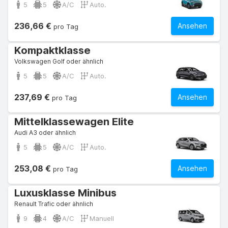
5
5
A/C
Auto.
236,66 €
Ansehen
pro Tag
Kompaktklasse
Volkswagen Golf oder ähnlich
5
5
A/C
Auto.
237,69 €
Ansehen
pro Tag
Mittelklassewagen Elite
Audi A3 oder ähnlich
5
5
A/C
Auto.
253,08 €
Ansehen
pro Tag
Luxusklasse Minibus
Renault Trafic oder ähnlich
9
4
A/C
Manuell