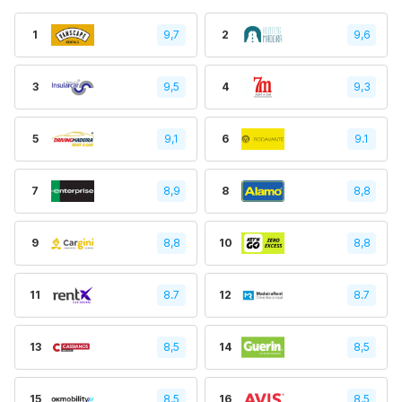
1
9,7
2
9,6
3
9,5
4
9,3
5
9,1
6
9.1
7
8,9
8
8,8
9
8,8
10
8,8
11
8.7
12
8.7
13
8,5
14
8,5
15
8,5
16
8,5