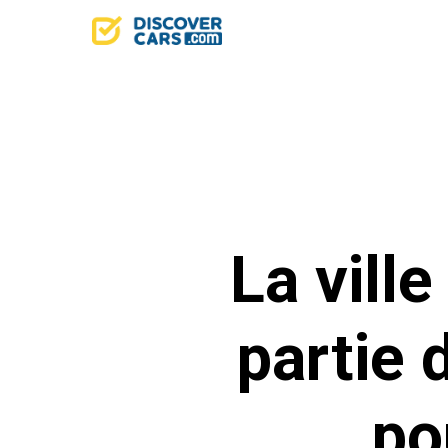
La vill
partie 
po