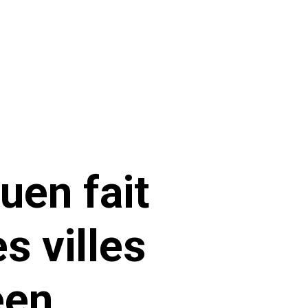
uen fait
s villes
een