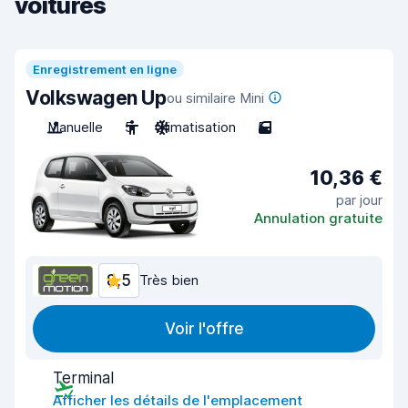
voitures
Enregistrement en ligne
Volkswagen Up
ou similaire Mini
Manuelle
5
Climatisation
5
10,36 €
par jour
Annulation gratuite
8,5
Très bien
Voir l'offre
Terminal
Afficher les détails de l'emplacement