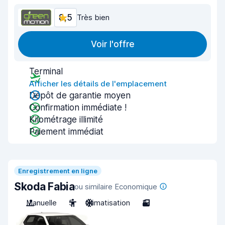
8,5
Très bien
Voir l'offre
Terminal
Afficher les détails de l'emplacement
Dépôt de garantie moyen
Confirmation immédiate !
Kilométrage illimité
Paiement immédiat
Enregistrement en ligne
Skoda Fabia
ou similaire Economique
Manuelle
5
Climatisation
3