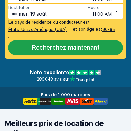
Restitution
Heure
mer. 19 août
11:00 AM
Le pays de résidence du conducteur est
et son âge est
États-Unis d'Amérique (USA)
30-65
.
Recherchez maintenant
Note excellente
280 048 avis sur
Plus de 1 000 marques
Meilleurs prix de location de