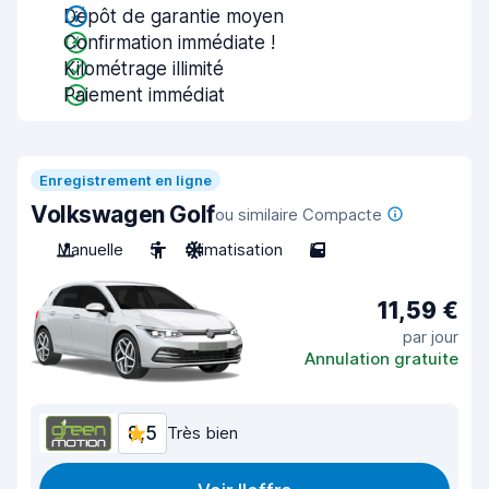
Dépôt de garantie moyen
Confirmation immédiate !
Kilométrage illimité
Paiement immédiat
Enregistrement en ligne
Volkswagen Golf
ou similaire Compacte
Manuelle
5
Climatisation
5
11,59 €
par jour
Annulation gratuite
8,5
Très bien