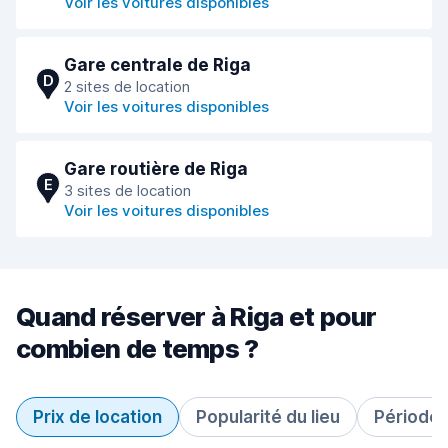
Voir les voitures disponibles
Gare centrale de Riga
D
2 sites de location
Voir les voitures disponibles
Gare routière de Riga
E
3 sites de location
Voir les voitures disponibles
Quand réserver à Riga et pour
combien de temps ?
Prix de location
Popularité du lieu
Période 