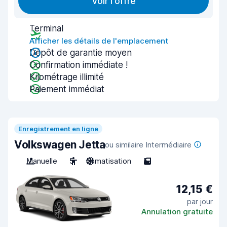
Voir l'offre
Terminal
Afficher les détails de l'emplacement
Dépôt de garantie moyen
Confirmation immédiate !
Kilométrage illimité
Paiement immédiat
Enregistrement en ligne
Volkswagen Jetta
ou similaire Intermédiaire
Manuelle
5
Climatisation
5
12,15 €
par jour
Annulation gratuite