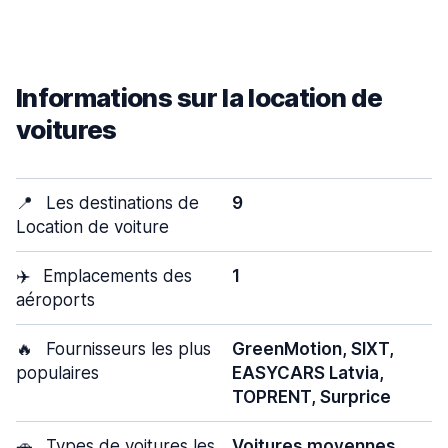
Informations sur la location de
voitures
📍
Les destinations de
9
Location de voiture
✈️
Emplacements des
1
aéroports
🔥
Fournisseurs les plus
GreenMotion, SIXT,
populaires
EASYCARS Latvia,
TOPRENT, Surprice
🚗
Types de voitures les
Voitures moyennes,