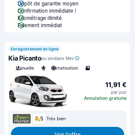
Dépôt de garantie moyen
Confirmation immédiate !
Kilométrage illimité
Paiement immédiat
Enregistrement en ligne
Kia Picanto
ou similaire Mini
Manuelle
4
Climatisation
2
11,91 €
par jour
Annulation gratuite
8,5
Très bien
Voir l'offre