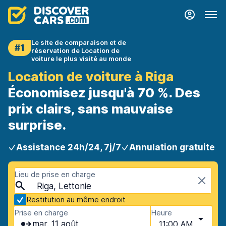
Le site de comparaison et de
#1
réservation de Location de
voiture le plus visité au monde
Location de voiture à Riga
Économisez jusqu'à 70 %. Des
prix clairs, sans mauvaise
surprise.
Assistance 24h/24, 7j/7
Annulation gratuite
Lieu de prise en charge
Riga, Lettonie
Restitution au même endroit
Prise en charge
Heure
mar. 11 août
11:00 AM