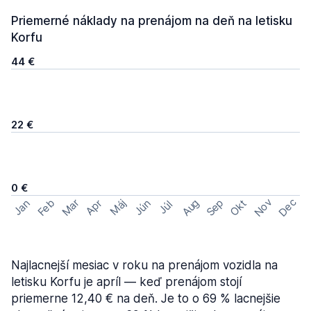
Priemerné náklady na prenájom na deň na letisku
Korfu
44 €
22 €
0 €
Nov
Dec
Feb
Aug
Sep
Mar
Okt
Jan
Apr
Máj
Jún
Júl
Najlacnejší mesiac v roku na prenájom vozidla na
letisku Korfu je apríl — keď prenájom stojí
priemerne 12,40 € na deň. Je to o 69 % lacnejšie