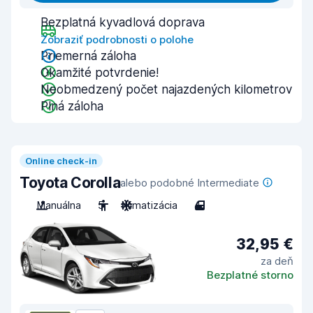
Bezplatná kyvadlová doprava
Zobraziť podrobnosti o polohe
Priemerná záloha
Okamžité potvrdenie!
Neobmedzený počet najazdených kilometrov
Plná záloha
Online check-in
Toyota Corolla
alebo podobné Intermediate
Manuálna
5
Klimatizácia
4
32,95 €
za deň
Bezplatné storno