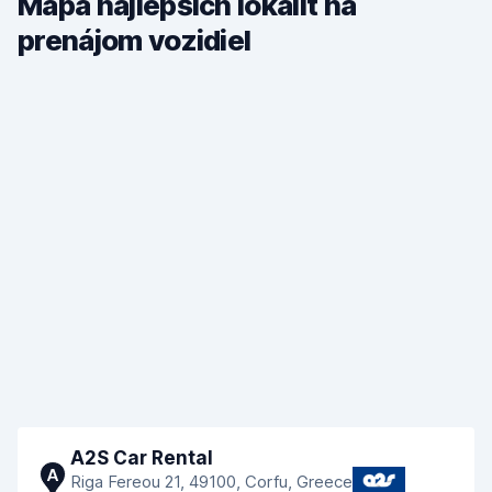
Mapa najlepších lokalít na
prenájom vozidiel
A2S Car Rental
A
Riga Fereou 21, 49100, Corfu, Greece