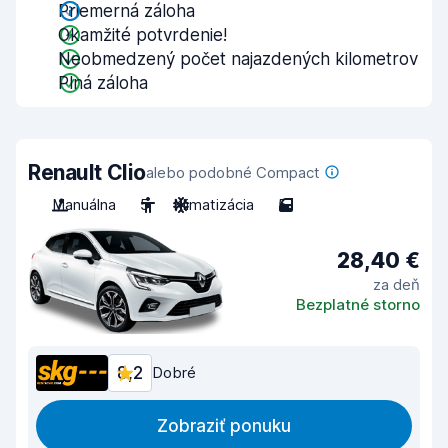
Priemerná záloha
Okamžité potvrdenie!
Neobmedzený počet najazdených kilometrov
Plná záloha
Renault Clio
alebo podobné Compact
Manuálna
5
Klimatizácia
5
28,40 €
za deň
Bezplatné storno
8,2
Dobré
Zobraziť ponuku