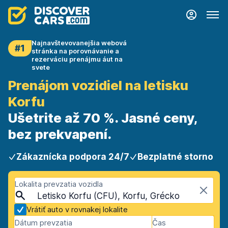
Najnavštevovanejšia webová
#1
stránka na porovnávanie a
rezerváciu prenájmu áut na
svete
Prenájom vozidiel na letisku
Korfu
Ušetrite až 70 %. Jasné ceny,
bez prekvapení.
Zákaznícka podpora 24/7
Bezplatné storno
Lokalita prevzatia vozidla
Letisko Korfu (CFU), Korfu, Grécko
Vrátiť auto v rovnakej lokalite
Dátum prevzatia
Čas