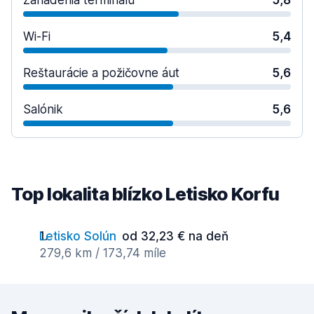
Zariadenia terminálu
5,8
Wi-Fi
5,4
Reštaurácie a požičovne áut
5,6
Salónik
5,6
Top lokalita blízko Letisko Korfu
Letisko Solún
od 32,23 € na deň
279,6 km / 173,74 míle