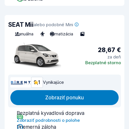
SEAT Mii
alebo podobné Mini
Manuálna
4
Klimatizácia
5
28,67 €
za deň
Bezplatné storno
9,1
Vynikajúce
Zobraziť ponuku
Bezplatná kyvadlová doprava
Zobraziť podrobnosti o polohe
Priemerná záloha