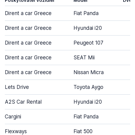
Poskytovateľ vozidiel
Model
Dver
Dirent a car Greece
Fiat Panda
4
Dirent a car Greece
Hyundai i20
5
Dirent a car Greece
Peugeot 107
2
Dirent a car Greece
SEAT Mii
5
Dirent a car Greece
Nissan Micra
5
Lets Drive
Toyota Aygo
4
A2S Car Rental
Hyundai i20
5
Cargini
Fiat Panda
5
Flexways
Fiat 500
3