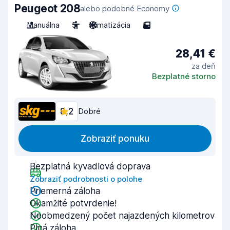
Peugeot 208
alebo podobné Economy
Manuálna
5
Klimatizácia
5
28,41 €
za deň
Bezplatné storno
8,2
Dobré
Zobraziť ponuku
Bezplatná kyvadlová doprava
Zobraziť podrobnosti o polohe
Priemerná záloha
Okamžité potvrdenie!
Neobmedzený počet najazdených kilometrov
Plná záloha