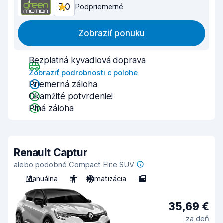
7,0
Podpriemerné
Zobraziť ponuku
Bezplatná kyvadlová doprava
Zobraziť podrobnosti o polohe
Priemerná záloha
Okamžité potvrdenie!
Plná záloha
Renault Captur
alebo podobné Compact Elite SUV
Manuálna
5
Klimatizácia
5
35,69 €
za deň