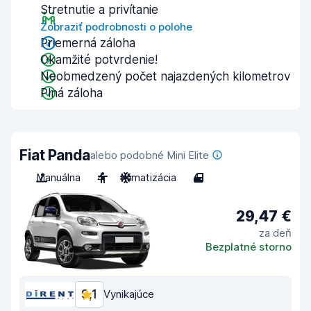
Stretnutie a privítanie
Zobraziť podrobnosti o polohe
Priemerná záloha
Okamžité potvrdenie!
Neobmedzený počet najazdených kilometrov
Plná záloha
Fiat Panda
alebo podobné Mini Elite
Manuálna
4
Klimatizácia
4
29,47 €
za deň
Bezplatné storno
9,1
Vynikajúce