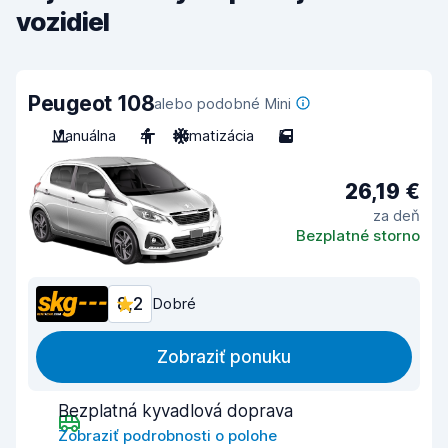
vozidiel
Peugeot 108
alebo podobné Mini
Manuálna
4
Klimatizácia
5
26,19 €
za deň
Bezplatné storno
8,2
Dobré
Zobraziť ponuku
Bezplatná kyvadlová doprava
Zobraziť podrobnosti o polohe