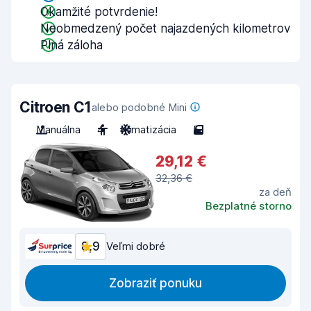
Okamžité potvrdenie!
Neobmedzený počet najazdených kilometrov
Plná záloha
Citroen C1
alebo podobné Mini
Manuálna
4
Klimatizácia
5
29,12 €
32,36 €
za deň
Bezplatné storno
8,9
Veľmi dobré
Zobraziť ponuku