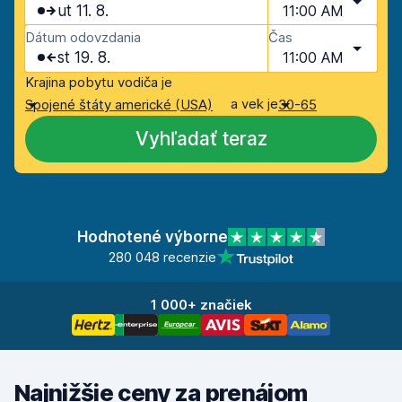
ut 11. 8.
11:00 AM
Dátum odovzdania
Čas
st 19. 8.
11:00 AM
Krajina pobytu vodiča je
a vek je
Spojené štáty americké (USA)
30-65
Vyhľadať teraz
Hodnotené výborne
280 048 recenzie
1 000+ značiek
Najnižšie ceny za prenájom