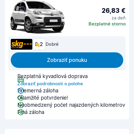
26,83 €
za deň
Bezplatné storno
8,2
Dobré
Zobraziť ponuku
Bezplatná kyvadlová doprava
Zobraziť podrobnosti o polohe
Priemerná záloha
Okamžité potvrdenie!
Neobmedzený počet najazdených kilometrov
Plná záloha