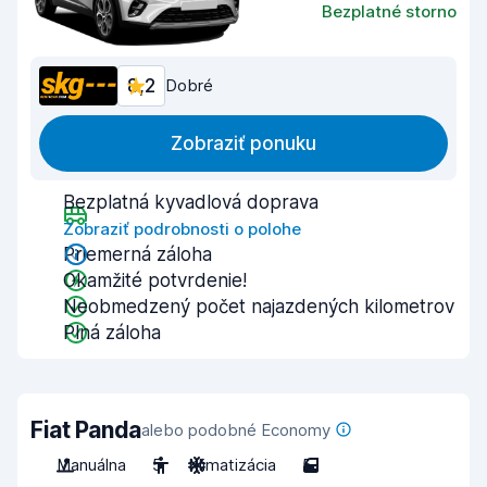
Bezplatné storno
8,2
Dobré
Zobraziť ponuku
Bezplatná kyvadlová doprava
Zobraziť podrobnosti o polohe
Priemerná záloha
Okamžité potvrdenie!
Neobmedzený počet najazdených kilometrov
Plná záloha
Fiat Panda
alebo podobné Economy
Manuálna
5
Klimatizácia
5