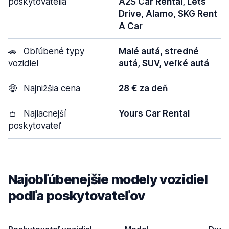
poskytovatelia
A2S Car Rental, Lets
Drive, Alamo, SKG Rent
A Car
🚗
Obľúbené typy
Malé autá, stredné
vozidiel
autá, SUV, veľké autá
🤑
Najnižšia cena
28 € za deň
👛
Najlacnejší
Yours Car Rental
poskytovateľ
Najobľúbenejšie modely vozidiel
podľa poskytovateľov