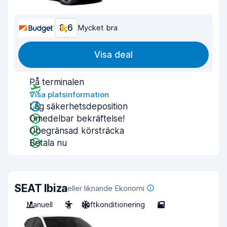
8,6
Mycket bra
Visa deal
På terminalen
Visa platsinformation
Låg säkerhetsdeposition
Omedelbar bekräftelse!
Obegränsad körsträcka
Betala nu
SEAT Ibiza
eller liknande Ekonomi
Manuell
5
Luftkonditionering
5