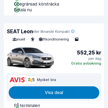
Obegränsad körsträcka
Betala nu
SEAT Leon
eller liknande Kompakt
Manuell
5
Luftkonditionering
5
552,25 kr
per dag
Gratis avbokning
8,5
Mycket bra
Visa deal
På terminalen