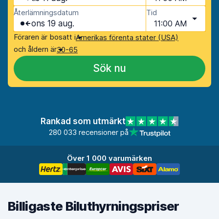
Återlämningsdatum
Tid
ons 19 aug.
11:00 AM
Föraren är bosatt i
Amerikas förenta stater (USA)
och åldern är
30-65
Sök nu
Rankad som utmärkt
280 033 recensioner på
Över 1 000 varumärken
Billigaste Biluthyrningspriser