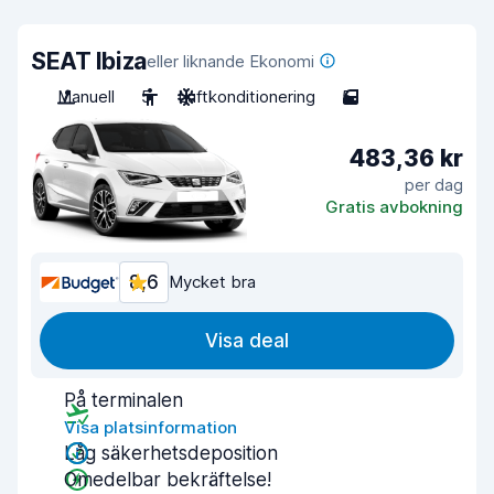
SEAT Ibiza
eller liknande Ekonomi
Manuell
5
Luftkonditionering
5
483,36 kr
per dag
Gratis avbokning
8,6
Mycket bra
Visa deal
På terminalen
Visa platsinformation
Låg säkerhetsdeposition
Omedelbar bekräftelse!