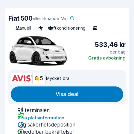
Fiat 500
eller liknande Mini
Manuell
4
Luftkonditionering
3
533,46 kr
per dag
Gratis avbokning
8,5
Mycket bra
Visa deal
På terminalen
Visa platsinformation
Låg säkerhetsdeposition
Omedelbar bekräftelse!