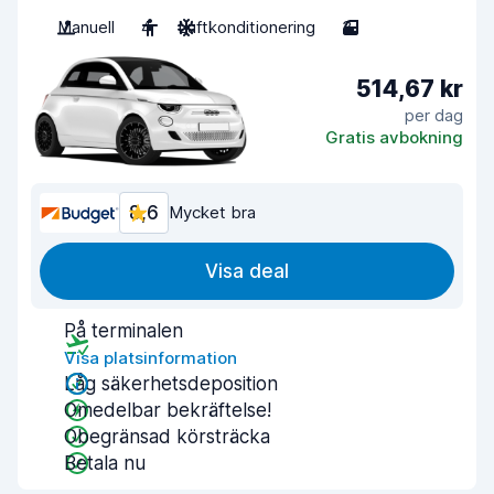
Manuell
4
Luftkonditionering
3
514,67 kr
per dag
Gratis avbokning
8,6
Mycket bra
Visa deal
På terminalen
Visa platsinformation
Låg säkerhetsdeposition
Omedelbar bekräftelse!
Obegränsad körsträcka
Betala nu