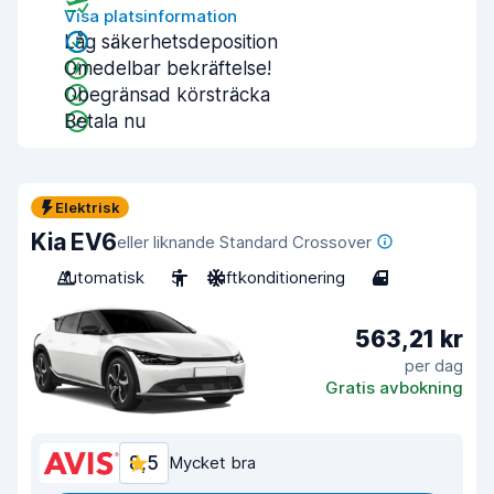
Visa platsinformation
Låg säkerhetsdeposition
Omedelbar bekräftelse!
Obegränsad körsträcka
Betala nu
Elektrisk
Kia EV6
eller liknande Standard Crossover
Automatisk
5
Luftkonditionering
4
563,21 kr
per dag
Gratis avbokning
8,5
Mycket bra