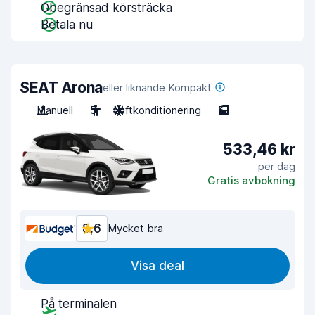
Obegränsad körsträcka
Betala nu
SEAT Arona
eller liknande Kompakt
Manuell
5
Luftkonditionering
5
533,46 kr
per dag
Gratis avbokning
8,6
Mycket bra
Visa deal
På terminalen