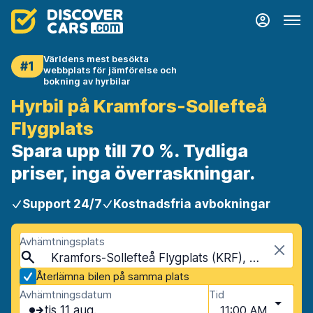
Världens mest besökta
#1
webbplats för jämförelse och
bokning av hyrbilar
Hyrbil på Kramfors-Sollefteå
Flygplats
Spara upp till 70 %. Tydliga
priser, inga överraskningar.
Support 24/7
Kostnadsfria avbokningar
Avhämtningsplats
Kramfors-Sollefteå Flygplats (KRF), Kramfors, Sverige
Återlämna bilen på samma plats
Avhämtningsdatum
Tid
tis 11 aug.
11:00 AM