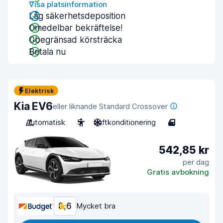
Visa platsinformation
Låg säkerhetsdeposition
Omedelbar bekräftelse!
Obegränsad körsträcka
Betala nu
Elektrisk
Kia EV6
eller liknande Standard Crossover
Automatisk
5
Luftkonditionering
4
542,85 kr
per dag
Gratis avbokning
8,6
Mycket bra