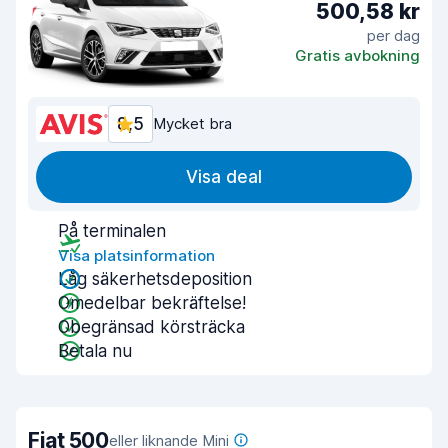
500,58 kr
per dag
Gratis avbokning
8,5
Mycket bra
Visa deal
På terminalen
Visa platsinformation
Låg säkerhetsdeposition
Omedelbar bekräftelse!
Obegränsad körsträcka
Betala nu
Fiat 500
eller liknande Mini