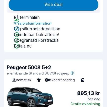
Visa deal
På terminalen
Visa platsinformation
Låg säkerhetsdeposition
Omedelbar bekräftelse!
Obegränsad körsträcka
Betala nu
Peugeot 5008 5+2
eller liknande Standard SUV/Stadsjeep
Automatisk
7
Luftkonditionering
5
895,13 kr
per dag
Gratis avbokning