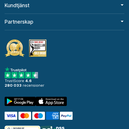
Kundtjänst
Partnerskap
TrustScore
4.6
280 033
recensioner