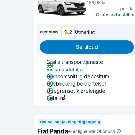
186,98 kr
per da
Gratis avbestillin
9,2
Utmerket
Se tilbud
Gratis transporttjeneste
Vis stedsdetaljer
Gjennomsnittlig depositum
Øyeblikkelig bekreftelse!
Ubegrenset kjørelengde
Betal nå
Online innsjekking tilgjengelig
Fiat Panda
eller lignende Økonomi