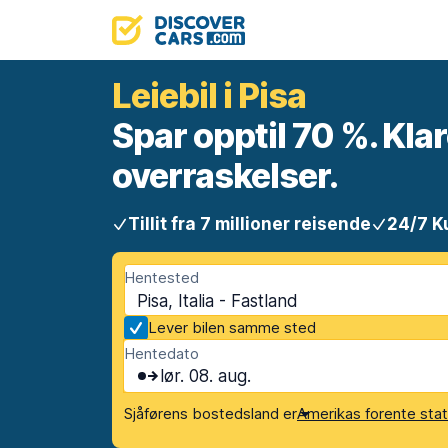
Leiebil i Pisa
Spar opptil 70 %. Klar
overraskelser.
Tillit fra 7 millioner reisende
24/7 K
Hentested
Pisa, Italia - Fastland
Lever bilen samme sted
Hentedato
lør. 08. aug.
Sjåførens bostedsland er
Amerikas forente sta