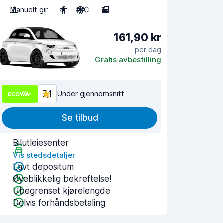
Manuelt gir
4
A/C
3
161,90 kr
per dag
Gratis avbestilling
7,1
Under gjennomsnitt
Se tilbud
Bilutleiesenter
Vis stedsdetaljer
Lavt depositum
Øyeblikkelig bekreftelse!
Ubegrenset kjørelengde
Delvis forhåndsbetaling