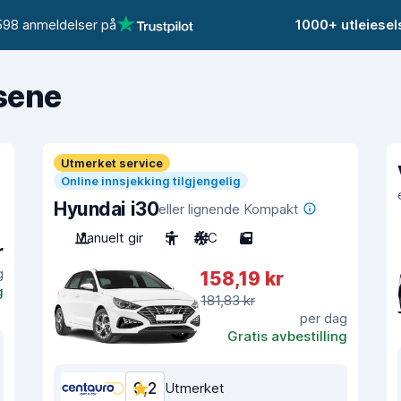
598 anmeldelser på
1000+ utleiese
isene
Utmerket service
Online innsjekking tilgjengelig
Hyundai i30
eller lignende Kompakt
Manuelt gir
5
A/C
5
r
g
158,19 kr
g
181,83 kr
per dag
Gratis avbestilling
9,2
Utmerket