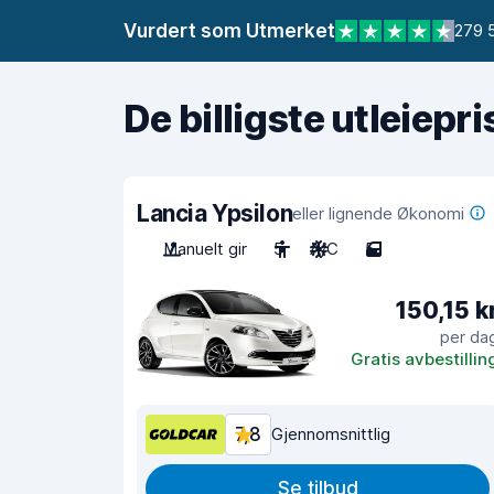
Vurdert som Utmerket
279 
De billigste utleiepr
Lancia Ypsilon
eller lignende Økonomi
Manuelt gir
5
A/C
5
150,15 k
per da
Gratis avbestillin
7,8
Gjennomsnittlig
Se tilbud