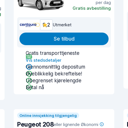
per dag
g
Gratis avbestilling
g
9,2
Utmerket
Se tilbud
Gratis transporttjeneste
Vis stedsdetaljer
Gjennomsnittlig depositum
Øyeblikkelig bekreftelse!
Ubegrenset kjørelengde
Betal nå
Online innsjekking tilgjengelig
Peugeot 208
eller lignende Økonomi