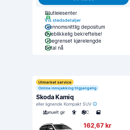
Bilutleiesenter
Vis stedsdetaljer
Gjennomsnittlig depositum
Øyeblikkelig bekreftelse!
Ubegrenset kjørelengde
Betal nå
Utmerket service
Online innsjekking tilgjengelig
Skoda Kamiq
eller lignende Kompakt SUV
Manuelt gir
5
A/C
5
162,67 kr