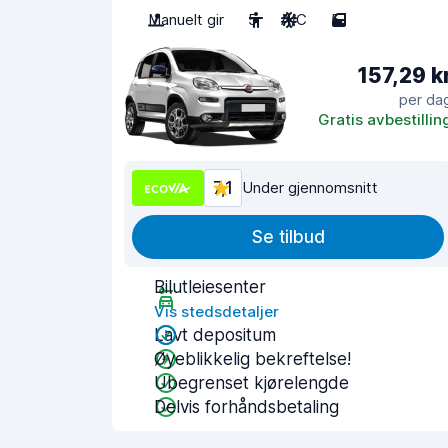
Manuelt gir
5
A/C
5
157,29 k
per da
Gratis avbestillin
7,1
Under gjennomsnitt
Se tilbud
Bilutleiesenter
Vis stedsdetaljer
Lavt depositum
Øyeblikkelig bekreftelse!
Ubegrenset kjørelengde
Delvis forhåndsbetaling