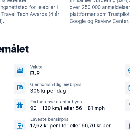
ns ledende
En samlet vurdering på 4
lingsnettsted for leiebiler i
over 250 000 anmeldelser
 Travel Tech Awards (4 år
plattformer som Trustpilot
).
Google og Review Center.
emålet
Valuta
EUR
Gjennomsnittlig leiebilpris
305 kr per dag
Fartsgrense utenfor byen
90 – 130 km/t eller 56 – 81 mph
Laveste bensinpris
r
17,62 kr per liter eller 66,70 kr per