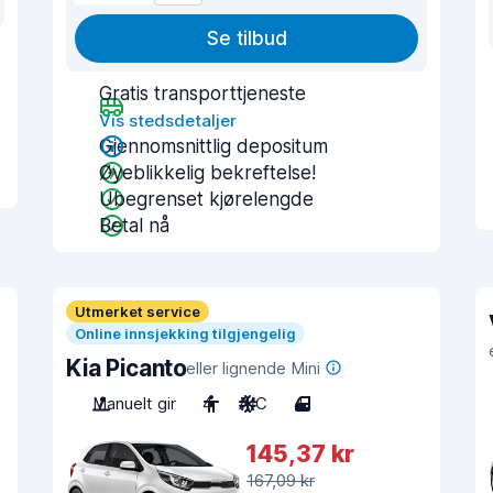
Se tilbud
Gratis transporttjeneste
Vis stedsdetaljer
Gjennomsnittlig depositum
Øyeblikkelig bekreftelse!
Ubegrenset kjørelengde
Betal nå
Utmerket service
Online innsjekking tilgjengelig
Kia Picanto
eller lignende Mini
Manuelt gir
4
A/C
4
145,37 kr
167,09 kr