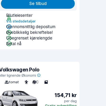
Se tilbud
Bilutleiesenter
Vis stedsdetaljer
Gjennomsnittlig depositum
Øyeblikkelig bekreftelse!
Ubegrenset kjørelengde
Betal nå
Volkswagen Polo
eller lignende Økonomi
Automat
5
A/C
5
154,71 kr
per dag
Gratis avbestilling