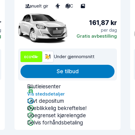
Manuelt gir
4
A/C
5
r
161,87 kr
g
per dag
g
Gratis avbestilling
7,1
Under gjennomsnitt
Se tilbud
Bilutleiesenter
Vis stedsdetaljer
Lavt depositum
Øyeblikkelig bekreftelse!
Ubegrenset kjørelengde
Delvis forhåndsbetaling