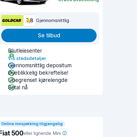
7,8
Gjennomsnittlig
Se tilbud
Bilutleiesenter
Vis stedsdetaljer
Gjennomsnittlig depositum
Øyeblikkelig bekreftelse!
Ubegrenset kjørelengde
Betal nå
Online innsjekking tilgjengelig
Fiat 500
eller lignende Mini