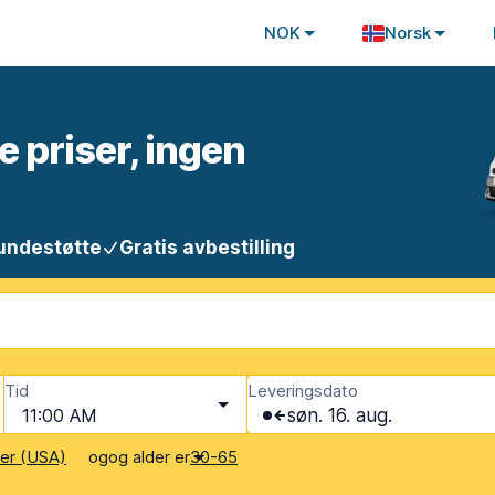
NOK
Norsk
e priser, ingen
undestøtte
Gratis avbestilling
Tid
Leveringsdato
11:00 AM
søn. 16. aug.
og
og alder er
ter (USA)
30-65