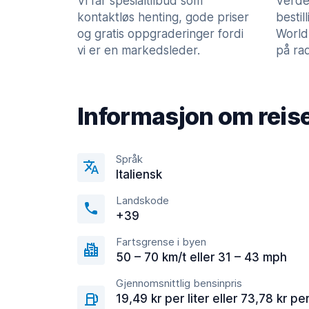
Vi får spesialtilbud som
Verde
kontaktløs henting, gode priser
bestil
og gratis oppgraderinger fordi
World
vi er en markedsleder.
på rad
Informasjon om reis
Språk
Italiensk
Landskode
+39
Fartsgrense i byen
50 – 70 km/t eller 31 – 43 mph
Gjennomsnittlig bensinpris
19,49 kr per liter eller 73,78 kr pe