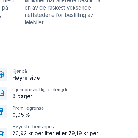
,5 med
Millioner har allerede bestilt på
 på
en av de raskest voksende
,
nettstedene for bestilling av
leiebiler.
Kjør på
Høyre side
Gjennomsnittlig leielengde
6 dager
Promillegrense
0,05 %
Høyeste bensinpris
20,92 kr per liter eller 79,19 kr per