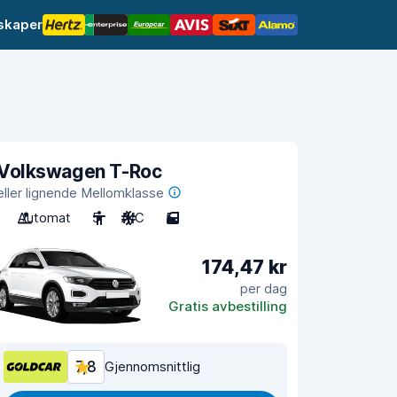
lskaper
Volkswagen T-Roc
eller lignende Mellomklasse
Automat
5
A/C
5
174,47 kr
per dag
Gratis avbestilling
7,8
Gjennomsnittlig