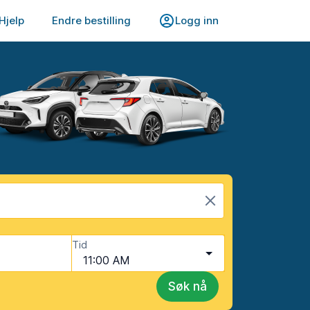
Hjelp
Endre bestilling
Logg inn
Tid
11:00 AM
Søk nå