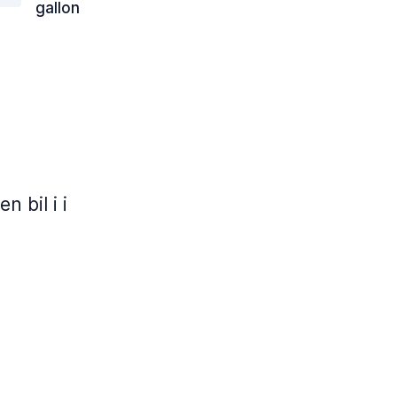
gallon
 bil i i