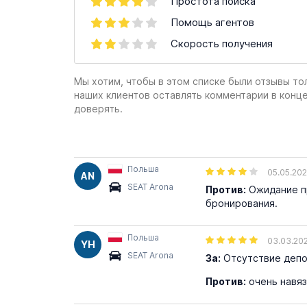
Простота поиска
Помощь агентов
Скорость получения
Мы хотим, чтобы в этом списке были отзывы то
наших клиентов оставлять комментарии в конц
доверять.
Польша
05.05.20
AN
SEAT Arona
Против:
Ожидание пр
бронирования.
Польша
03.03.20
YH
SEAT Arona
За:
Отсутствие депо
Против:
очень навяз