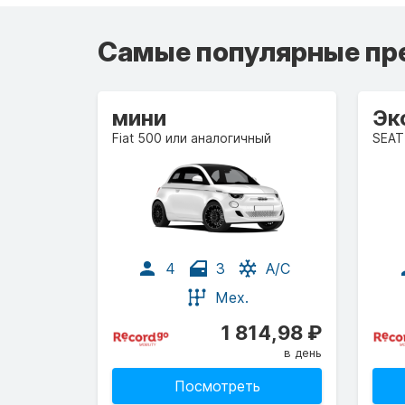
Самые популярные пр
мини
Эк
Fiat 500 или аналогичный
SEAT
4
3
A/C
Мех.
1 814,98 ₽
в день
Посмотреть