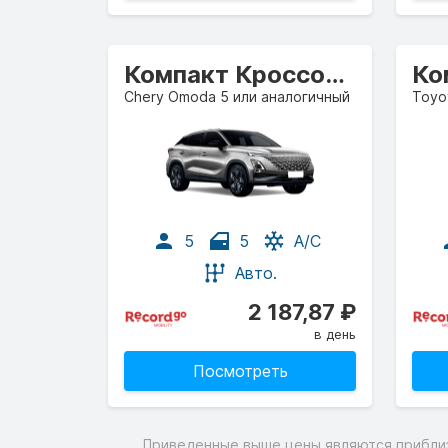
Компакт Кроссовер
Ко
Chery Omoda 5 или аналогичный
Toyo
5
5
A/C
Авто.
2 187,87 ₽
в день
Посмотреть
Приведенные выше цены являются приблизи