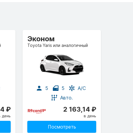
Эконом
й
Toyota Yaris или аналогичный
C
5
5
A/C
Авто.
64 ₽
2 163,14 ₽
в день
в день
Посмотреть