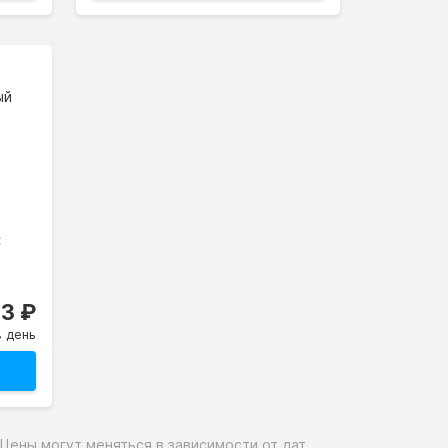
ый
C
73 ₽
в день
Цены могут меняться в зависимости от дат