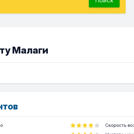
Поиск
рту Малаги
нтов
во
Скорость во