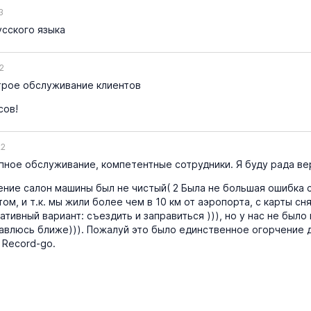
3
сского языка
2
рое обслуживание клиентов
сов!
22
ное обслуживание, компетентные сотрудники. Я буду рада ве
ение салон машины был не чистый( 2 Была не большая ошибка с
м, и т.к. мы жили более чем в 10 км от аэропорта, с карты сн
тивный вариант: съездить и заправиться ))), но у нас не было
авлюсь ближе))). Пожалуй это было единственное огорчение 
 Record-go.