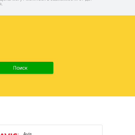
я.
Поиск
Avis