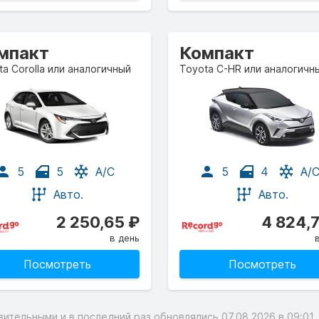
мпакт
Компакт
ta Corolla или аналогичный
Toyota C-HR или аналогичн
5
5
A/C
5
4
A/
Авто.
Авто.
2 250,65 ₽
4 824,
в день
Посмотреть
Посмотреть
тельными и в последний раз обновлялись 07.08.2026 в 09:01. 