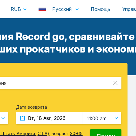
RUB
Русский
я Record go, сравнивайт
ших прокатчиков и экономь
ния
Дата возврата
11:00 am
 Штаты Америки (США)
, возраст
30-65