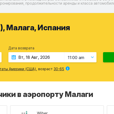
ронирования, продолжительности аренды и класса автомобил
, Малага, Испания
Дата возврата
11:00 am
таты Америки (США)
, возраст
30-65
ики в аэропорту Малаги
Wiber