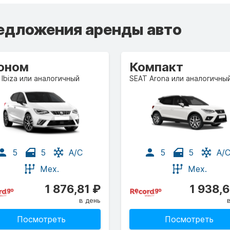
едложения аренды авто
оном
Компакт
 Ibiza или аналогичный
SEAT Arona или аналогичны
5
5
A/C
5
5
A/
Мех.
Мех.
1 876,81 ₽
1 938,
в день
Посмотреть
Посмотреть