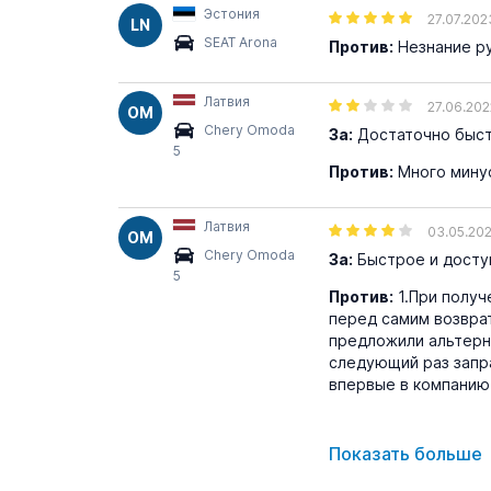
Эстония
27.07.202
LN
SEAT Arona
Против:
Незнание ру
Латвия
27.06.202
OM
Chery Omoda
За:
Достаточно быст
5
Против:
Много мину
Латвия
03.05.20
OM
Chery Omoda
За:
Быстрое и доступ
5
Против:
1.При получ
перед самим возврато
предложили альтерна
следующий раз запр
впервые в компанию
Показать больше