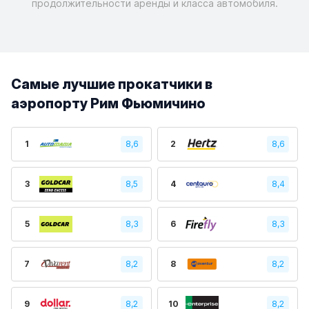
продолжительности аренды и класса автомобиля.
Самые лучшие прокатчики в
аэропорту Рим Фьюмичино
1
8,6
2
8,6
3
8,5
4
8,4
5
8,3
6
8,3
7
8,2
8
8,2
9
8,2
10
8,2