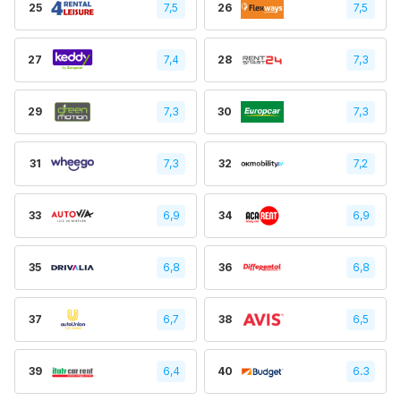
25
7,5
26
7,5
27
7,4
28
7,3
29
7,3
30
7,3
31
7,3
32
7,2
33
6,9
34
6,9
35
6,8
36
6,8
37
6,7
38
6,5
39
6,4
40
6.3