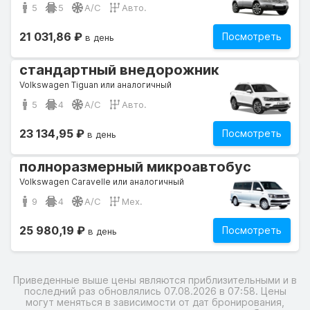
5
5
A/C
Авто.
21 031,86 ₽
Посмотреть
в день
стандартный внедорожник
Volkswagen Tiguan или аналогичный
5
4
A/C
Авто.
23 134,95 ₽
Посмотреть
в день
полноразмерный микроавтобус
Volkswagen Caravelle или аналогичный
9
4
A/C
Мех.
25 980,19 ₽
Посмотреть
в день
Приведенные выше цены являются приблизительными и в
последний раз обновлялись 07.08.2026 в 07:58. Цены
могут меняться в зависимости от дат бронирования,