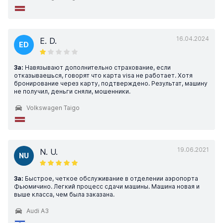
16.04.2024
E. D.
ED
За:
Навязывают дополнительно страхование, если
отказываешься, говорят что карта visa не работает. Хотя
бронирование через карту, подтверждено. Результат, машину
не получил, деньги сняли, мошенники.
Volkswagen Taigo
19.06.2021
N. U.
NU
За:
Быстрое, четкое обслуживание в отделении аэропорта
Фьюмичино. Легкий процесс сдачи машины. Машина новая и
выше класса, чем была заказана.
Audi A3