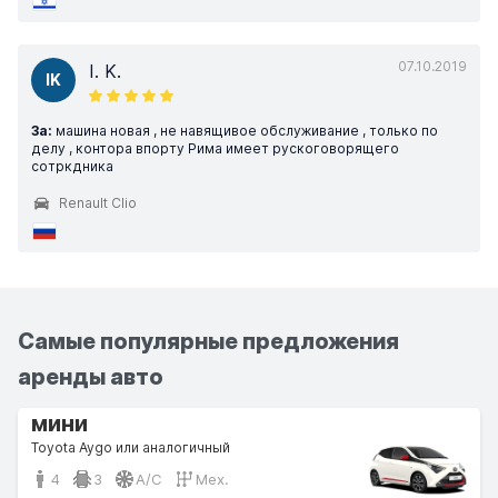
07.10.2019
I. K.
IK
За:
машина новая , не навящивое обслуживание , только по
делу , контора впорту Рима имеет рускоговорящего
сотркдника
Renault Clio
Самые популярные предложения
аренды авто
мини
Toyota Aygo или аналогичный
4
3
A/C
Мех.