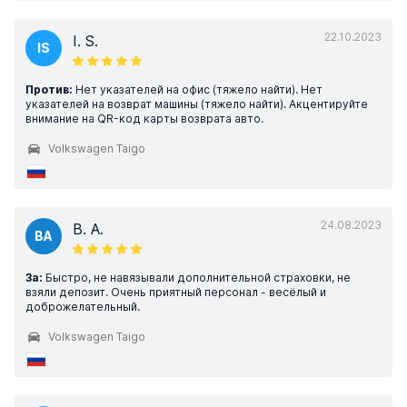
22.10.2023
I. S.
IS
Против:
Нет указателей на офис (тяжело найти). Нет
указателей на возврат машины (тяжело найти). Акцентируйте
внимание на QR-код карты возврата авто.
Volkswagen Taigo
24.08.2023
B. A.
BA
За:
Быстро, не навязывали дополнительной страховки, не
взяли депозит. Очень приятный персонал - весёлый и
доброжелательный.
Volkswagen Taigo