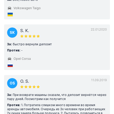
Volkswagen Taigo
22.01.2020
S. K.
SK
За:
быстро вернули депозит
Против:
-
Opel Corsa
11.09.2019
O. S.
OS
За:
При возврате машины сказали, что депозит вернётся через
пару дней. Посмотрим как получится
Против:
1. Потратила слишком много времени во время
аренды автомобиля. Очередь из 3х человек при работающих
2х окнах заняла больше получаса. 2. Пыталась дозвониться в