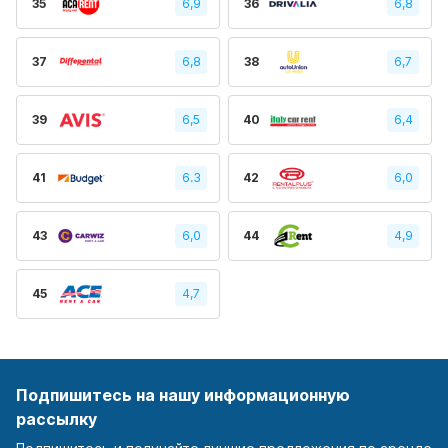
35
6,9
36
6,8
37
6,8
38
6,7
39
6,5
40
6,4
41
6.3
42
6,0
43
6,0
44
4,9
45
4,7
Подпишитесь на нашу информационную
рассылку