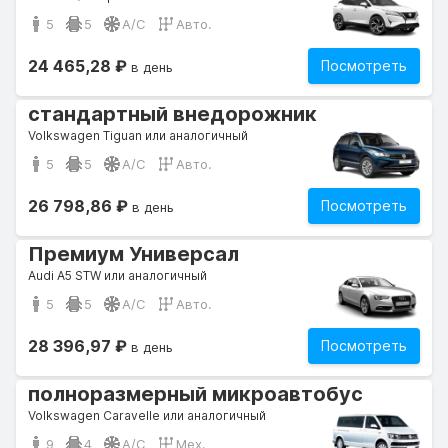
5
5
A/C
Авто.
24 465,28 ₽
Посмотреть
в день
стандартный внедорожник
Volkswagen Tiguan или аналогичный
5
5
A/C
Авто.
26 798,86 ₽
Посмотреть
в день
Премиум Универсал
Audi A5 STW или аналогичный
5
5
A/C
Авто.
28 396,97 ₽
Посмотреть
в день
полноразмерный микроавтобус
Volkswagen Caravelle или аналогичный
9
4
A/C
Мех.