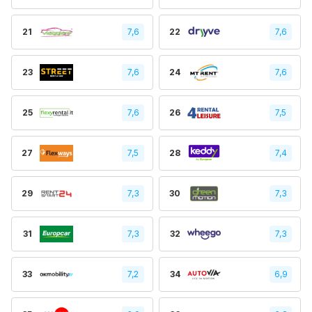
21
7,6
22
7,6
23
7,6
24
7,6
25
7,6
26
7,5
27
7,5
28
7,4
29
7,3
30
7,3
31
7,3
32
7,3
33
7,2
34
6,9