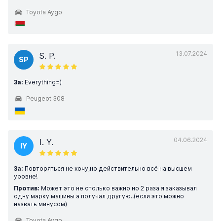
Toyota Aygo
13.07.2024
S. P.
SP
За:
Everything=)
Peugeot 308
04.06.2024
I. Y.
IY
За:
Повторяться не хочу,но действительно всё на высшем
уровне!
Против:
Может это не столько важно но 2 раза я заказывал
одну марку машины а получал другую..(если это можно
назвать минусом)
Toyota Aygo