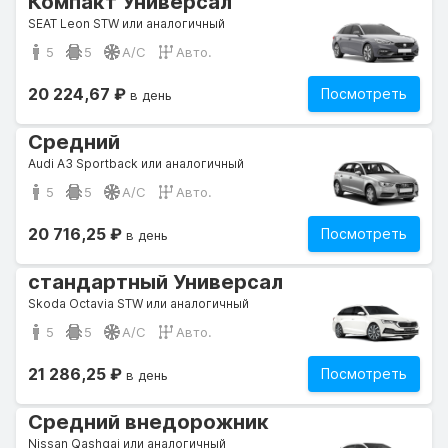
Компакт Универсал
SEAT Leon STW или аналогичный
5
5
A/C
Авто.
20 224,67 ₽
Посмотреть
в день
Средний
Audi A3 Sportback или аналогичный
5
5
A/C
Авто.
20 716,25 ₽
Посмотреть
в день
стандартный Универсал
Skoda Octavia STW или аналогичный
5
5
A/C
Авто.
21 286,25 ₽
Посмотреть
в день
Средний внедорожник
Nissan Qashqai или аналогичный