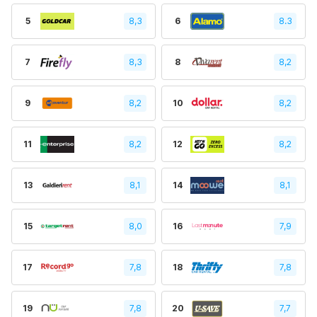
5
8,3
6
8.3
7
8,3
8
8,2
9
8,2
10
8,2
11
8,2
12
8,2
13
8,1
14
8,1
15
8,0
16
7,9
17
7,8
18
7,8
19
7,8
20
7,7