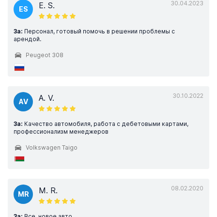
30.04.2023
E. S.
ES
За:
Персонал, готовый помочь в решении проблемы с
арендой.
Peugeot 308
30.10.2022
A. V.
AV
За:
Качество автомобиля, работа с дебетовыми картами,
профессионализм менеджеров
Volkswagen Taigo
08.02.2020
M. R.
MR
За:
Все, новое авто