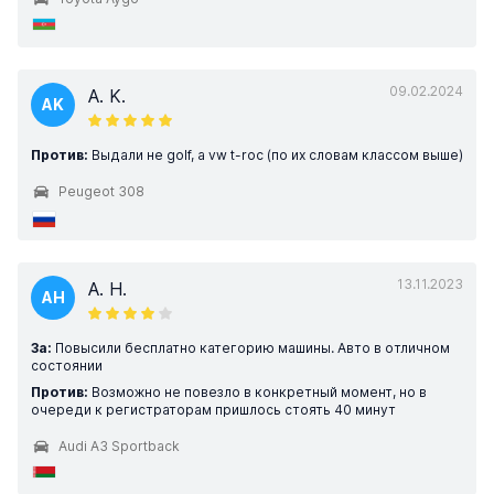
09.02.2024
A. K.
AK
Против:
Выдали не golf, а vw t-roc (по их словам классом выше)
Peugeot 308
13.11.2023
A. H.
AH
За:
Повысили бесплатно категорию машины. Авто в отличном
состоянии
Против:
Возможно не повезло в конкретный момент, но в
очереди к регистраторам пришлось стоять 40 минут
Audi A3 Sportback