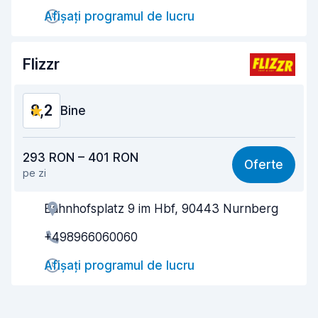
Afișați programul de lucru
Rapiditatea predării
8,3
Curățenia mașinii
9,1
Flizzr
Starea mașinii
9,3
8,2
Bine
Raport calitate-preț
7,6
293 RON – 401 RON
Oferte
pe zi
Ușor de găsit
8,2
Bahnhofsplatz 9 im Hbf, 90443 Nurnberg
Amabilitatea agenților
8,3
+498966060060
Rapiditatea preluării
8,0
Afișați programul de lucru
Rapiditatea predării
8,2
Curățenia mașinii
8,4