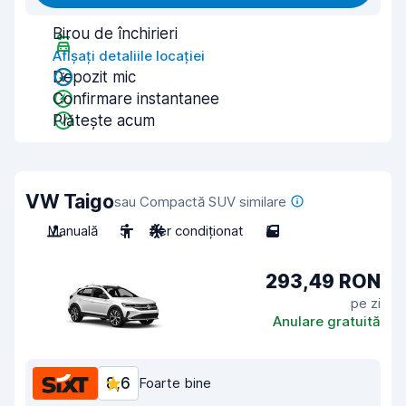
Birou de închirieri
Afișați detaliile locației
Depozit mic
Confirmare instantanee
Plătește acum
VW Taigo
sau Compactă SUV similare
Manuală
5
Aer condiționat
5
293,49 RON
pe zi
Anulare gratuită
8,6
Foarte bine