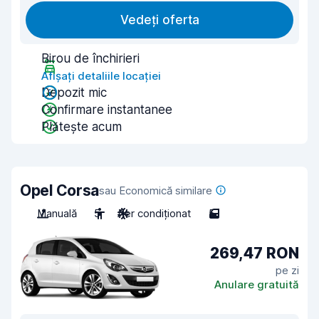
Vedeți oferta
Birou de închirieri
Afișați detaliile locației
Depozit mic
Confirmare instantanee
Plătește acum
Opel Corsa
sau Economică similare
Manuală
5
Aer condiționat
5
269,47 RON
pe zi
Anulare gratuită