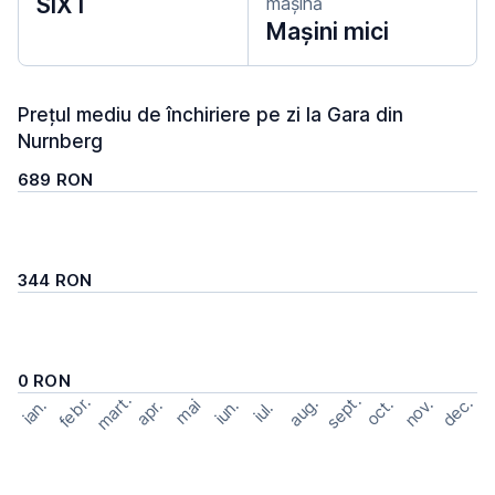
SIXT
mașină
Mașini mici
Prețul mediu de închiriere pe zi la Gara din
Nurnberg
689 RON
344 RON
0 RON
mart.
sept.
febr.
dec.
aug.
nov.
oct.
apr.
mai
ian.
iun.
iul.