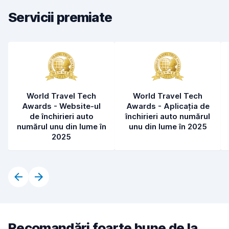
Starea mașinii
8,6
Servicii premiate
World Travel Tech
World Travel Tech
Awards - Website-ul
Awards - Aplicația de
de închirieri auto
închirieri auto numărul
numărul unu din lume în
unu din lume în 2025
2025
Recomandări foarte bune de la