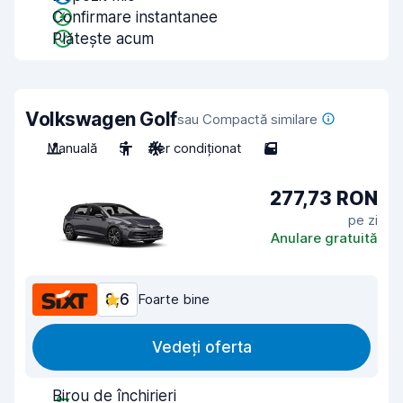
Confirmare instantanee
Plătește acum
Volkswagen Golf
sau Compactă similare
Manuală
5
Aer condiționat
5
277,73 RON
pe zi
Anulare gratuită
8,6
Foarte bine
Vedeți oferta
Birou de închirieri