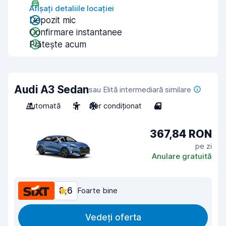
Afișați detaliile locației
Depozit mic
Confirmare instantanee
Plătește acum
Audi A3 Sedan
sau Elită intermediară similare
Automată
5
Aer condiționat
4
367,84 RON
pe zi
Anulare gratuită
8,6
Foarte bine
Vedeți oferta