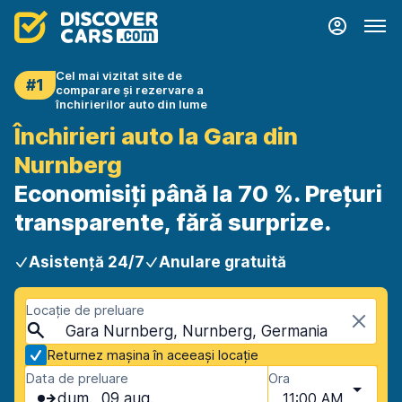
Cel mai vizitat site de
#1
comparare și rezervare a
închirierilor auto din lume
Închirieri auto la Gara din
Nurnberg
Economisiți până la 70 %. Prețuri
transparente, fără surprize.
Asistență 24/7
Anulare gratuită
Locație de preluare
Gara Nurnberg, Nurnberg, Germania
Returnez mașina în aceeași locație
Data de preluare
Ora
dum., 09 aug.
11:00 AM