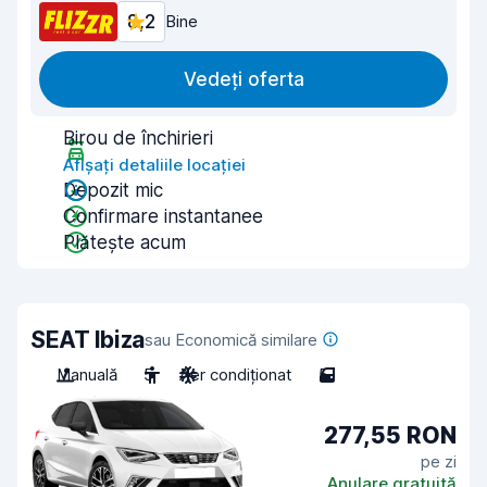
8,2
Bine
Vedeți oferta
Birou de închirieri
Afișați detaliile locației
Depozit mic
Confirmare instantanee
Plătește acum
SEAT Ibiza
sau Economică similare
Manuală
5
Aer condiționat
5
277,55 RON
pe zi
Anulare gratuită