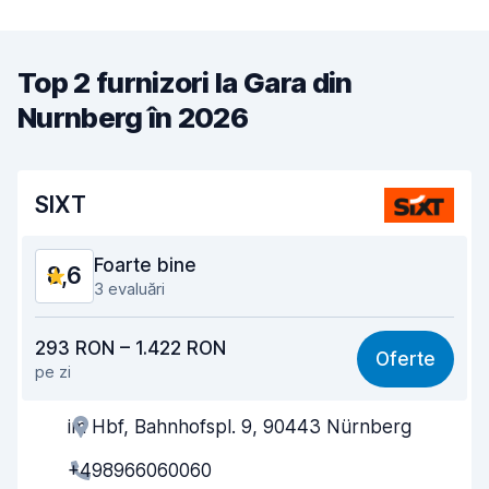
Top 2 furnizori la Gara din
Nurnberg în 2026
SIXT
Foarte bine
8,6
3 evaluări
Raport calitate-preț
8,5
293 RON – 1.422 RON
Oferte
pe zi
Ușor de găsit
8,3
im Hbf, Bahnhofspl. 9, 90443 Nürnberg
Amabilitatea agenților
8,7
+498966060060
Rapiditatea preluării
8,1