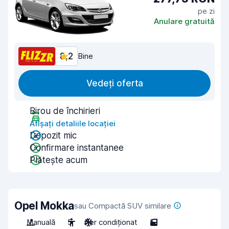
pe zi
Anulare gratuită
8,2
Bine
Vedeți oferta
Birou de închirieri
Afișați detaliile locației
Depozit mic
Confirmare instantanee
Plătește acum
Opel Mokka
sau Compactă SUV similare
Manuală
5
Aer condiționat
5