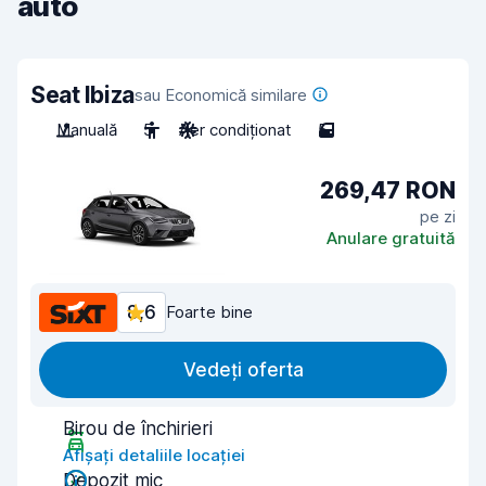
auto
Seat Ibiza
sau Economică similare
Manuală
5
Aer condiționat
5
269,47 RON
pe zi
Anulare gratuită
8,6
Foarte bine
Vedeți oferta
Birou de închirieri
Afișați detaliile locației
Depozit mic