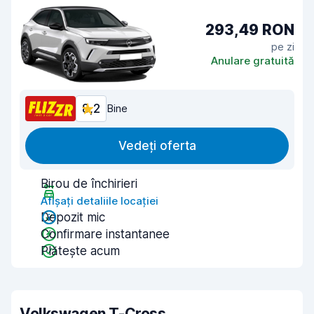
293,49 RON
pe zi
Anulare gratuită
8,2
Bine
Vedeți oferta
Birou de închirieri
Afișați detaliile locației
Depozit mic
Confirmare instantanee
Plătește acum
Volkswagen T-Cross