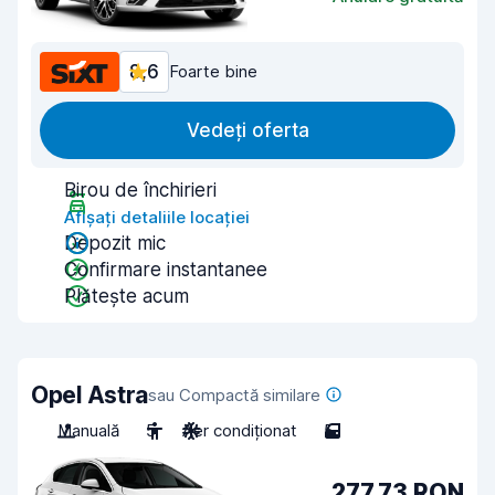
8,6
Foarte bine
Vedeți oferta
Birou de închirieri
Afișați detaliile locației
Depozit mic
Confirmare instantanee
Plătește acum
Opel Astra
sau Compactă similare
Manuală
5
Aer condiționat
5
277,73 RON