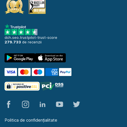
dch.seo.trustpilot-trust-score
279.733
de recenzii
Politica de confidențialitate