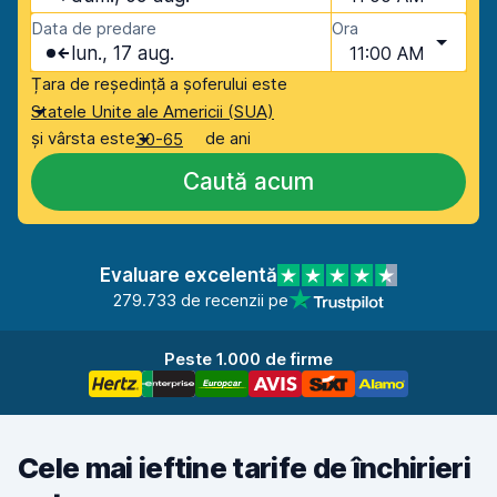
Data de predare
Ora
lun., 17 aug.
11:00 AM
Țara de reședință a șoferului este
Statele Unite ale Americii (SUA)
și vârsta este
de ani
30-65
Caută acum
Evaluare excelentă
279.733 de recenzii pe
Peste 1.000 de firme
Cele mai ieftine tarife de închirieri