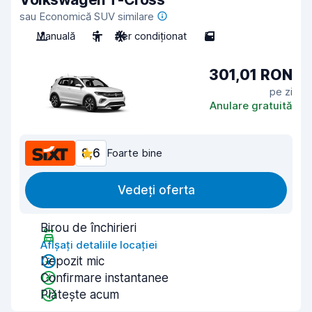
sau Economică SUV similare
Manuală
5
Aer condiționat
5
301,01 RON
pe zi
Anulare gratuită
8,6
Foarte bine
Vedeți oferta
Birou de închirieri
Afișați detaliile locației
Depozit mic
Confirmare instantanee
Plătește acum