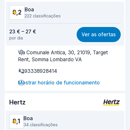
Boa
8,2
222 classificações
Relação qualidade/preço
8,1
23 € – 27 €
Ver as ofertas
por dia
Facilidade em encontrar
8,1
Via Comunale Antica, 30, 21019, Target
Eficiência dos agentes
8,2
Rent, Somma Lombardo VA
Rapidez do levantamento
7,4
+393338928414
Rapidez da devolução
8,3
Mostrar horário de funcionamento
Limpeza do carro
8,7
Hertz
Estado do carro
8,5
Boa
8,1
34 classificações