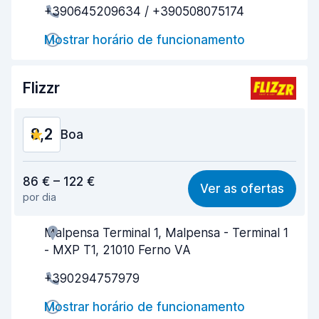
+390645209634 / +390508075174
Rapidez da devolução
8,7
Mostrar horário de funcionamento
Limpeza do carro
8,5
Estado do carro
8,6
Flizzr
8,2
Boa
Relação qualidade/preço
7,6
86 € – 122 €
Ver as ofertas
por dia
Facilidade em encontrar
8,2
Malpensa Terminal 1, Malpensa - Terminal 1
Eficiência dos agentes
8,2
- MXP T1, 21010 Ferno VA
Rapidez do levantamento
8,0
+390294757979
Rapidez da devolução
8,2
Mostrar horário de funcionamento