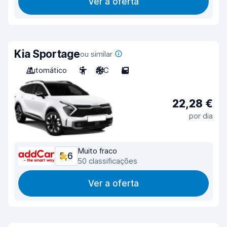
Ver a oferta
Kia Sportage
ou similar
Automático
5
A/C
5
22,28 €
por dia
Muito fraco
5,6
50 classificações
Ver a oferta