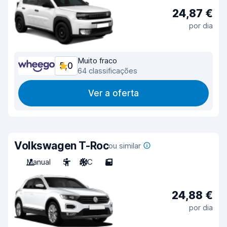
24,87 €
por dia
Muito fraco
5,0
64 classificações
Ver a oferta
Volkswagen T-Roc
ou similar
Manual
5
A/C
5
24,88 €
por dia