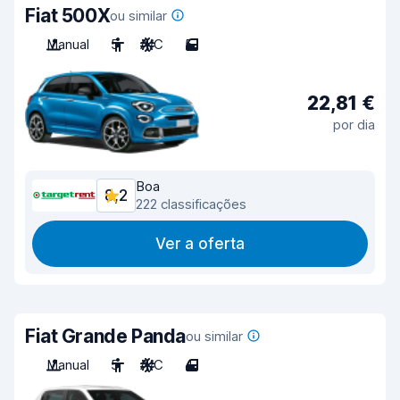
Fiat 500X
ou similar
Manual
5
A/C
5
22,81 €
por dia
Boa
8,2
222 classificações
Ver a oferta
Fiat Grande Panda
ou similar
Manual
5
A/C
4