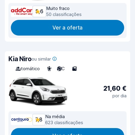
Muito fraco
5,6
50 classificações
Ver a oferta
Kia Niro
ou similar
Automático
5
A/C
5
21,60 €
por dia
Na média
7,8
623 classificações