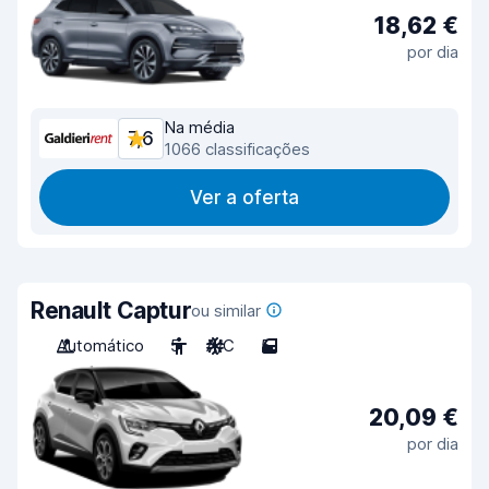
18,62 €
por dia
Na média
7,6
1066 classificações
Ver a oferta
Renault Captur
ou similar
Automático
5
A/C
5
20,09 €
por dia