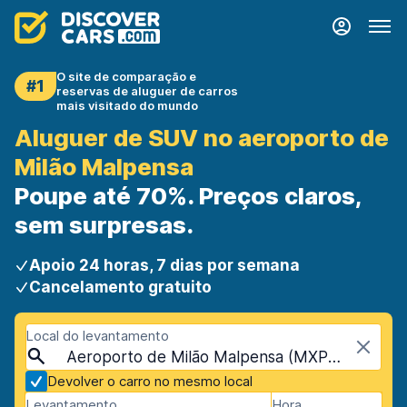
O site de comparação e
#1
reservas de aluguer de carros
mais visitado do mundo
Aluguer de SUV no aeroporto de
Milão Malpensa
Poupe até 70%. Preços claros,
sem surpresas.
Apoio 24 horas, 7 dias por semana
Cancelamento gratuito
Local do levantamento
Aeroporto de Milão Malpensa (MXP), Milão, Itália
Devolver o carro no mesmo local
Levantamento
Hora