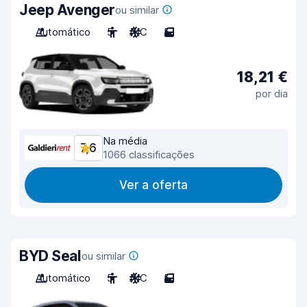
Jeep Avenger
ou similar
Automático
5
A/C
5
18,21 €
por dia
Na média
7,6
1066 classificações
Ver a oferta
BYD Seal
ou similar
Automático
5
A/C
5