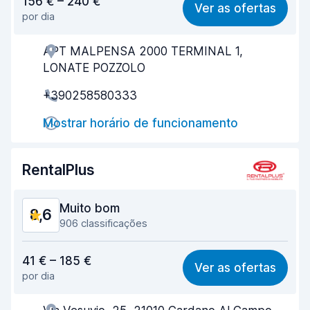
156 € – 240 €
Ver as ofertas
por dia
Facilidade em encontrar
8,3
APT MALPENSA 2000 TERMINAL 1,
Eficiência dos agentes
8,8
LONATE POZZOLO
Rapidez do levantamento
9,0
+390258580333
Rapidez da devolução
8,9
Mostrar horário de funcionamento
Limpeza do carro
9,1
RentalPlus
Estado do carro
9,1
Muito bom
8,6
906 classificações
Relação qualidade/preço
8,5
41 € – 185 €
Ver as ofertas
por dia
Facilidade em encontrar
8,6