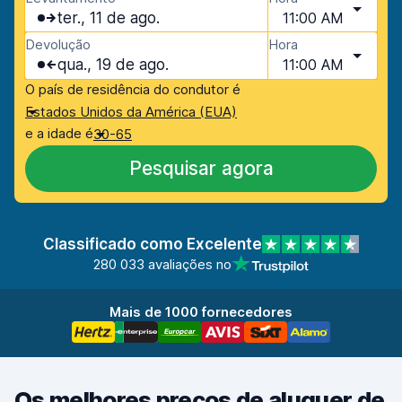
ter., 11 de ago.
11:00 AM
Devolução
Hora
qua., 19 de ago.
11:00 AM
O país de residência do condutor é
Estados Unidos da América (EUA)
e a idade é
30-65
Pesquisar agora
Classificado como Excelente
280 033 avaliações no
Mais de 1000 fornecedores
Os melhores preços de aluguer de