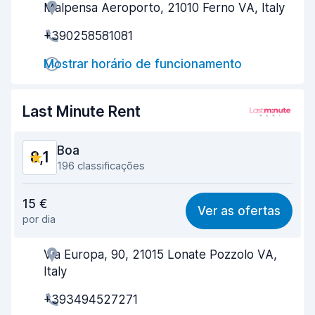
Malpensa Aeroporto, 21010 Ferno VA, Italy
Eficiência dos agentes
8,4
+390258581081
Rapidez do levantamento
7,4
Mostrar horário de funcionamento
Rapidez da devolução
8,5
Limpeza do carro
8,4
Last Minute Rent
Estado do carro
8,6
Boa
8,1
196 classificações
Relação qualidade/preço
8,1
15 €
Ver as ofertas
por dia
Facilidade em encontrar
7,6
Via Europa, 90, 21015 Lonate Pozzolo VA,
Eficiência dos agentes
8,2
Italy
Rapidez do levantamento
7,8
+393494527271