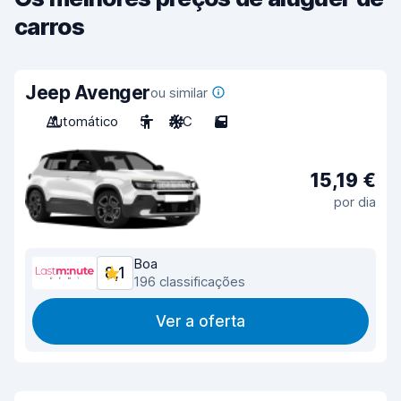
carros
Jeep Avenger
ou similar
Automático
5
A/C
5
15,19 €
por dia
Boa
8,1
196 classificações
Ver a oferta