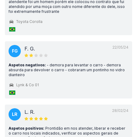
atendente foi um homem porém ele colocou no contrato que fui
atendido por uma moça com outro nome diferente do dele, isso
foi extremamente frustrante
Toyota Corolla
22/05/24
F. G.
FG
Aspetos negativos:
- demora para levantar o carro - demora
absurda para devolver o carro - cobraram um pontinho no vidro
dianteiro
Lynk & Co 01
28/02/24
L. R.
LR
Aspetos positivos:
Prontidão em nos atender, liberar e receber
o carro nos locais indicados, verificar os aspectos gerais de