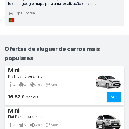
levou o google maps para uma localização errada).
Opel Corsa
Ofertas de aluguer de carros mais
populares
Mini
Kia Picanto ou similar
4
4
A/C
Man.
16,52 €
Ver
por dia
Mini
Fiat Panda ou similar
4
2
A/C
Man.