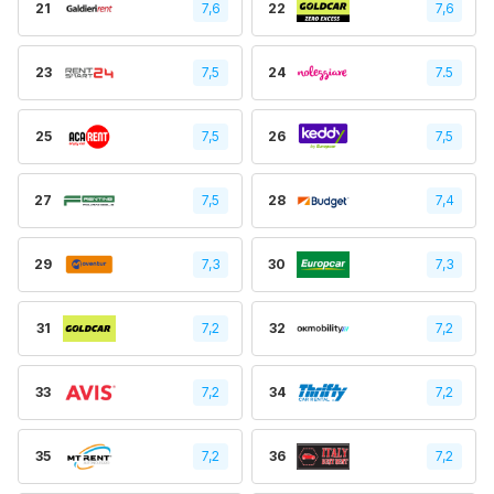
21
7,6
22
7,6
23
7,5
24
7.5
25
7,5
26
7,5
27
7,5
28
7,4
29
7,3
30
7,3
31
7,2
32
7,2
33
7,2
34
7,2
35
7,2
36
7,2