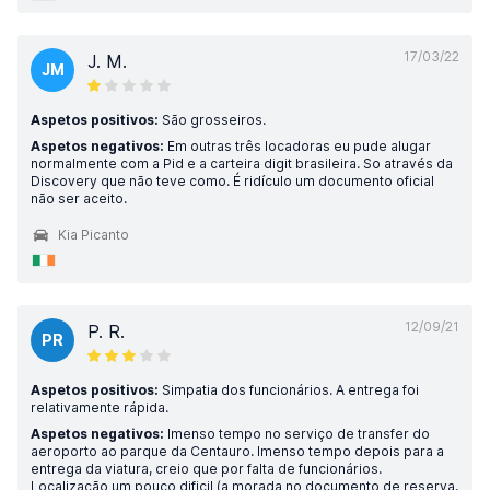
17/03/22
J. M.
JM
Aspetos positivos:
São grosseiros.
Aspetos negativos:
Em outras três locadoras eu pude alugar
normalmente com a Pid e a carteira digit brasileira. So através da
Discovery que não teve como. É ridículo um documento oficial
não ser aceito.
Kia Picanto
12/09/21
P. R.
PR
Aspetos positivos:
Simpatia dos funcionários. A entrega foi
relativamente rápida.
Aspetos negativos:
Imenso tempo no serviço de transfer do
aeroporto ao parque da Centauro. Imenso tempo depois para a
entrega da viatura, creio que por falta de funcionários.
Localização um pouco dificil (a morada no documento de reserva,