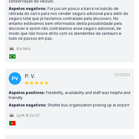
conservação do veículo.
Aspetos negativos:
Forçou um pouco a barra no balcão de
retirada do carro para nos vender seguro adicional para além do
seguro total que já havíamos contratado pela discovers. No
entanto estávamos bem informados desta possibilidade pela
discover e assim não contratamos esse seguro adicional, de
modo que não houve atrito com os atendentes da centauro e
tudo se passou em paz.
Kia Niro
21/02/24
P. V.
PV
Aspetos positivos:
Flexibility, availability and staff was helpful and
friendly
Aspetos negativos:
Shuttle bus organization picking up at airport
Lynk & Co 01