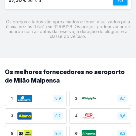
27,30 €
por dia
Os preços citados são aproximados e foram atualizados pela
última vez às 07:51 em 02/08/26. Os preços podem variar de
acordo com as datas da reserva, a duração do aluguer e a
classe do veículo.
Os melhores fornecedores no aeroporto
de Milão Malpensa
1
8,9
2
8,7
3
8,7
4
8,6
5
8,4
6
8,3