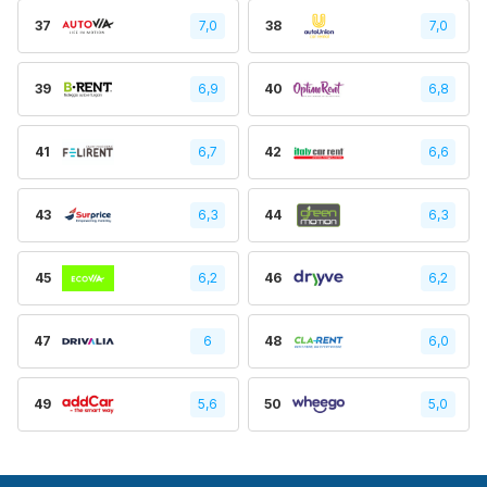
37
7,0
38
7,0
39
6,9
40
6,8
41
6,7
42
6,6
43
6,3
44
6,3
45
6,2
46
6,2
47
6
48
6,0
49
5,6
50
5,0