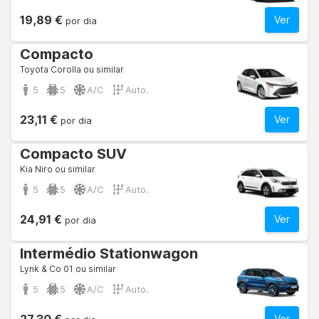
19,89 €
Ver
por dia
Compacto
Toyota Corolla ou similar
5
5
A/C
Auto.
23,11 €
Ver
por dia
Compacto SUV
Kia Niro ou similar
5
5
A/C
Auto.
24,91 €
Ver
por dia
Intermédio Stationwagon
Lynk & Co 01 ou similar
5
5
A/C
Auto.
Ver