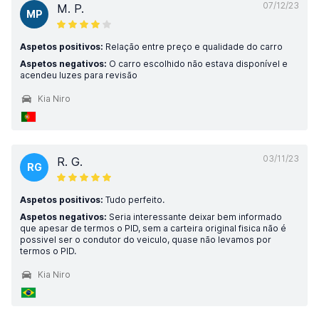
07/12/23
M. P.
MP
Aspetos positivos:
Relação entre preço e qualidade do carro
Aspetos negativos:
O carro escolhido não estava disponível e
acendeu luzes para revisão
Kia Niro
03/11/23
R. G.
RG
Aspetos positivos:
Tudo perfeito.
Aspetos negativos:
Seria interessante deixar bem informado
que apesar de termos o PID, sem a carteira original fisica não é
possivel ser o condutor do veiculo, quase não levamos por
termos o PID.
Kia Niro