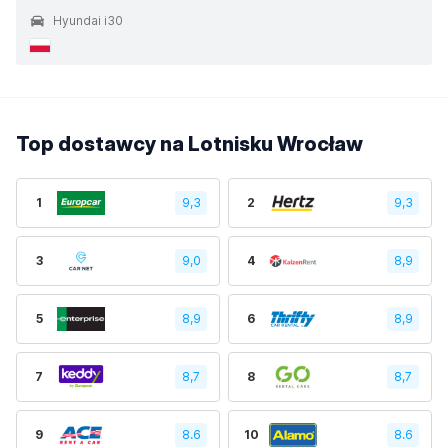
Hyundai i30
Top dostawcy na Lotnisku Wrocław
1
9,3
2
9,3
3
9,0
4
8,9
5
8,9
6
8,9
7
8,7
8
8,7
9
8.6
10
8.6