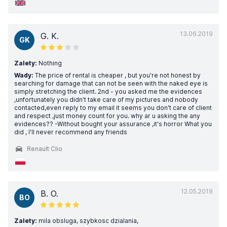
13.06.2019
G. K.
GK
Zalety:
Nothing
Wady:
The price of rental is cheaper , but you're not honest by
searching for damage that can not be seen with the naked eye is
simply stretching the client. 2nd - you asked me the evidences
,unfortunately you didn't take care of my pictures and nobody
contacted,even reply to my email it seems you don't care of client
and respect ,just money count for you. why ar u asking the any
evidences?? -Without bought your assurance ,it's horror What you
did , I'll never recommend any friends
Renault Clio
12.05.2019
B. O.
BO
Zalety:
mila obsluga, szybkosc dzialania,