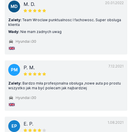
20.01.2022
M. D.
MD
Zalety:
Team Wroclaw punktualnosc I fachowosc. Super obsluga
klienta
Wady:
Nie mam zadnych uwag
Hyundai i30
7.12.2021
P. M.
PM
Zalety:
Bardzo miła profesjonalna obsługa ,nowe auta po prostu
wszystko jak ma być polecam jak najbardziej
Hyundai i30
1.08.2021
E. P.
EP