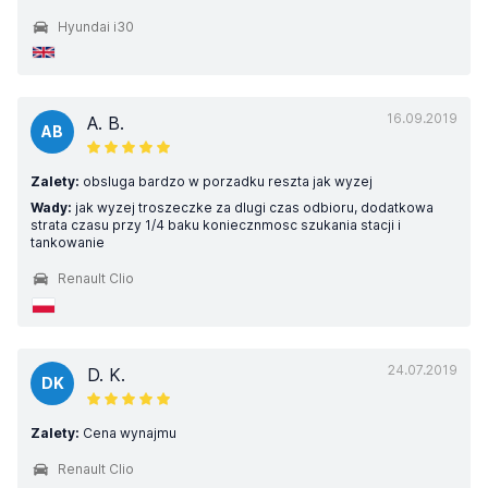
Hyundai i30
16.09.2019
A. B.
AB
Zalety:
obsluga bardzo w porzadku reszta jak wyzej
Wady:
jak wyzej troszeczke za dlugi czas odbioru, dodatkowa
strata czasu przy 1/4 baku koniecznmosc szukania stacji i
tankowanie
Renault Clio
24.07.2019
D. K.
DK
Zalety:
Cena wynajmu
Renault Clio