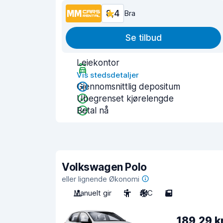
8,4
Bra
Se tilbud
Leiekontor
Vis stedsdetaljer
Gjennomsnittlig depositum
Ubegrenset kjørelengde
Betal nå
Volkswagen Polo
eller lignende Økonomi
Manuelt gir
5
A/C
5
189,29 k