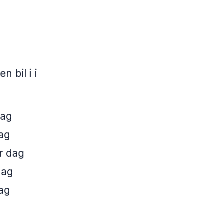
 bil i i
dag
dag
r dag
dag
dag