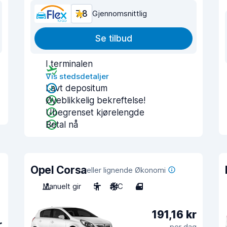
7,8
Gjennomsnittlig
Se tilbud
I terminalen
Vis stedsdetaljer
Lavt depositum
Øyeblikkelig bekreftelse!
Ubegrenset kjørelengde
Betal nå
Opel Corsa
eller lignende Økonomi
Manuelt gir
5
A/C
4
191,16 kr
r
per dag