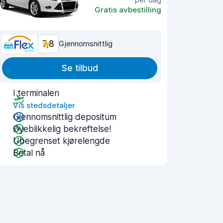
Gratis avbestilling
7,8
Gjennomsnittlig
Se tilbud
I terminalen
Vis stedsdetaljer
Gjennomsnittlig depositum
Øyeblikkelig bekreftelse!
Ubegrenset kjørelengde
Betal nå