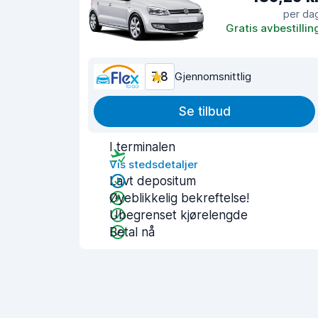
per da
Gratis avbestillin
7,8
Gjennomsnittlig
Se tilbud
I terminalen
Vis stedsdetaljer
Lavt depositum
Øyeblikkelig bekreftelse!
Ubegrenset kjørelengde
Betal nå