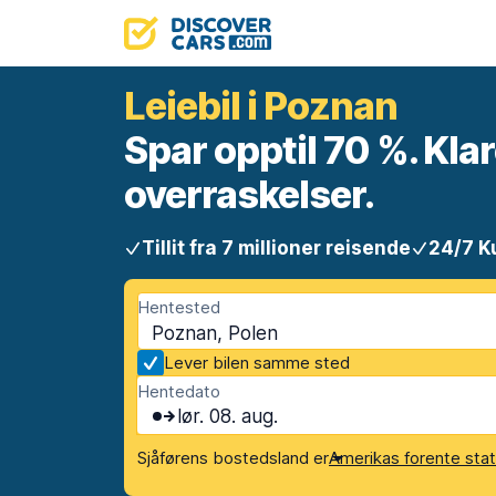
Leiebil i Poznan
Spar opptil 70 %. Klar
overraskelser.
Tillit fra 7 millioner reisende
24/7 K
Hentested
Poznan, Polen
Lever bilen samme sted
Hentedato
lør. 08. aug.
Sjåførens bostedsland er
Amerikas forente sta