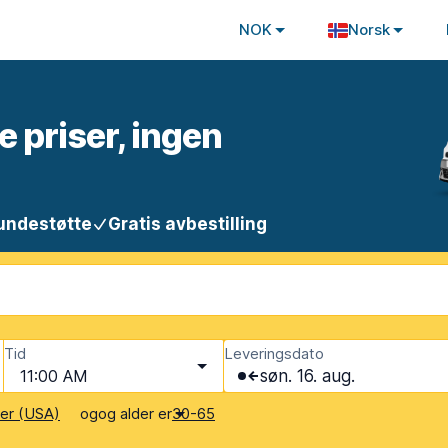
NOK
Norsk
e priser, ingen
undestøtte
Gratis avbestilling
Tid
Leveringsdato
11:00 AM
søn. 16. aug.
og
og alder er
ter (USA)
30-65