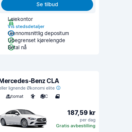
Se tilbud
Leiekontor
Vis stedsdetaljer
Gjennomsnittlig depositum
Ubegrenset kjørelengde
Betal nå
Mercedes-Benz CLA
eller lignende Økonomi elite
Automat
5
A/C
4
187,59 kr
per dag
Gratis avbestilling