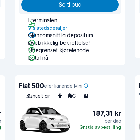
Se tilbud
I terminalen
Vis stedsdetaljer
Gjennomsnittlig depositum
Øyeblikkelig bekreftelse!
Ubegrenset kjørelengde
Betal nå
Fiat 500
eller lignende Mini
Manuelt gir
4
A/C
3
r
187,31 kr
g
per dag
g
Gratis avbestilling