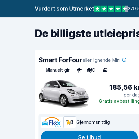
Vurdert som Utmerket
279 
De billigste utleiepr
Smart ForFour
eller lignende Mini
Manuelt gir
4
A/C
4
185,56 k
per da
Gratis avbestillin
7,8
Gjennomsnittlig
Se tilbud