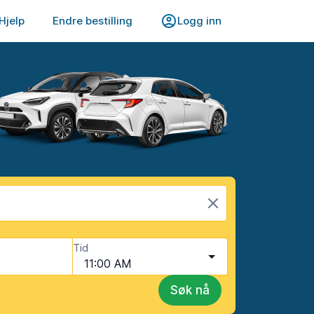
Hjelp
Endre bestilling
Logg inn
Tid
11:00 AM
Søk nå