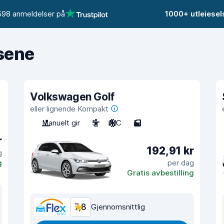
598 anmeldelser på
1000+ utleiese
isene
Volkswagen Golf
eller lignende Kompakt
Manuelt gir
5
A/C
5
r
192,91 kr
g
g
per dag
Gratis avbestilling
7,8
Gjennomsnittlig