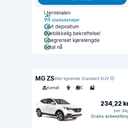
I terminalen
Vis stedsdetaljer
Lavt depositum
Øyeblikkelig bekreftelse!
Ubegrenset kjørelengde
Betal nå
MG ZS
eller lignende Standard SUV
Automat
5
A/C
5
234,22 k
per da
Gratis avbestillin