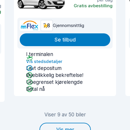
g
Gratis avbestilling
g
7,8
Gjennomsnittlig
Se tilbud
I terminalen
Vis stedsdetaljer
Lavt depositum
Øyeblikkelig bekreftelse!
Ubegrenset kjørelengde
Betal nå
Viser 9 av 50 biler
Vis mer