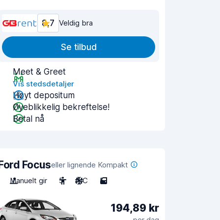
8,7
Veldig bra
Se tilbud
Meet & Greet
Vis stedsdetaljer
Høyt depositum
Øyeblikkelig bekreftelse!
Betal nå
Ford Focus
eller lignende Kompakt
Manuelt gir
5
A/C
5
194,89 kr
per dag