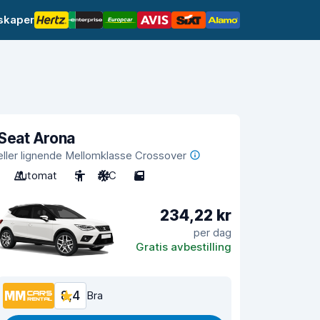
lskaper
Seat Arona
eller lignende Mellomklasse Crossover
Automat
5
A/C
5
234,22 kr
per dag
Gratis avbestilling
8,4
Bra