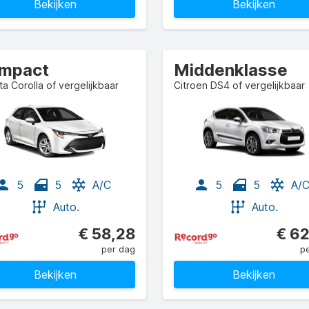
Bekijken
Bekijken
mpact
Middenklasse
a Corolla of vergelijkbaar
Citroen DS4 of vergelijkbaar
5
5
A/C
5
5
A/
Auto.
Auto.
€ 58,28
€ 62
per dag
p
Bekijken
Bekijken