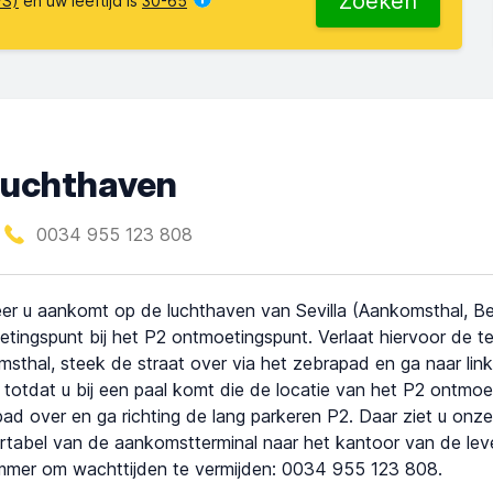
Zoeken
VS)
en uw leeftijd is
30-65
 luchthaven
0034 955 123 808
r u aankomt op de luchthaven van Sevilla (Aankomsthal, Be
tingspunt bij het P2 ontmoetingspunt. Verlaat hiervoor de te
sthal, steek de straat over via het zebrapad en ga naar link
 totdat u bij een paal komt die de locatie van het P2 ontmoe
ad over en ga richting de lang parkeren P2. Daar ziet u onze 
tabel van de aankomstterminal naar het kantoor van de leve
mmer om wachttijden te vermijden: 0034 955 123 808.