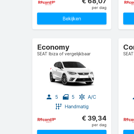
€ 68,07
per dag
Bekijken
Economy
Co
SEAT Ibiza of vergelijkbaar
SEAT 
5
5
A/C
Handmatig
€ 39,34
per dag