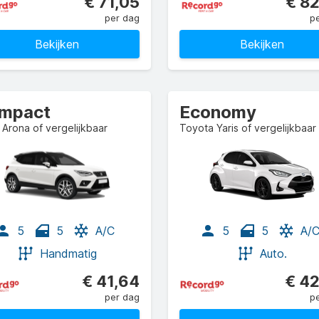
€ 71,05
€ 8
per dag
p
Bekijken
Bekijken
mpact
Economy
Arona of vergelijkbaar
Toyota Yaris of vergelijkbaar
5
5
A/C
5
5
A/
Handmatig
Auto.
€ 41,64
€ 42
per dag
p