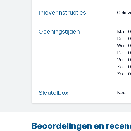
Inleverinstructies
Geliev
Openingstijden
Ma
:
0
Di
:
0
Wo
:
0
Do
:
0
Vri
:
0
Za
:
0
+
Zo
:
0
−
Sleutelbox
Nee
Leaflet
| ©
OpenStreetMap
contributors ©
CARTO
Beoordelingen en recen