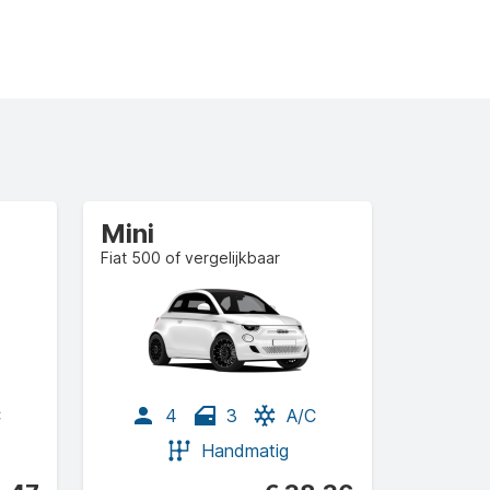
Mini
Fiat 500 of vergelijkbaar
C
4
3
A/C
Handmatig