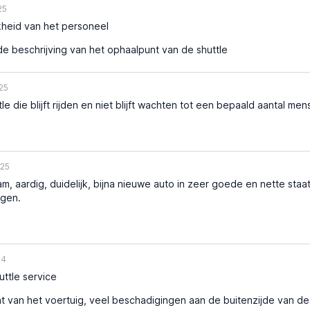
25
kheid van het personeel
 beschrijving van het ophaalpunt van de shuttle
25
le die blijft rijden en niet blijft wachten tot een bepaald aantal me
25
, aardig, duidelijk, bijna nieuwe auto in zeer goede en nette staa
egen.
24
ttle service
t van het voertuig, veel beschadigingen aan de buitenzijde van d