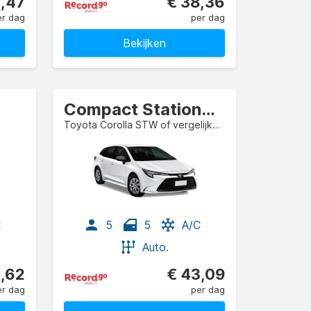
2,47
€ 38,36
er dag
per dag
Bekijken
Compact Stationwagen
Toyota Corolla STW of vergelijkbaar
C
5
5
A/C
Auto.
,62
€ 43,09
er dag
per dag