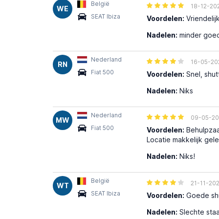
België
18-12-20
WE
SEAT Ibiza
Voordelen:
Vriendelij
Nadelen:
minder goede
Nederland
16-05-20
RN
Fiat 500
Voordelen:
Snel, shutt
Nadelen:
Niks
Nederland
09-05-20
MW
Fiat 500
Voordelen:
Behulpzaam
Locatie makkelijk gel
Nadelen:
Niks!
België
21-11-20
WT
SEAT Ibiza
Voordelen:
Goede shu
Nadelen:
Slechte staa