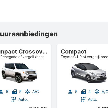
huuraanbiedingen
Compact Crossover
Compact
 Renegade of vergelijkbaar
Toyota C-HR of vergelijkbaar
5
5
A/C
5
4
A/
Auto.
Auto.