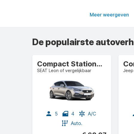
Meer weergeven
De populairste autover
Compact Stationwagen
SEAT Leon of vergelijkbaar
Jeep
5
4
A/C
Auto.