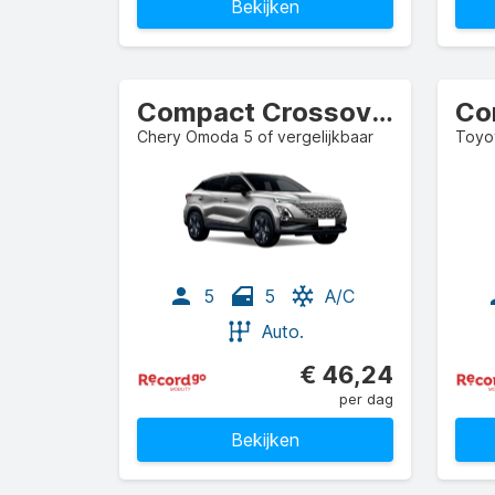
Bekijken
Compact Crossover
Co
Chery Omoda 5 of vergelijkbaar
Toyot
5
5
A/C
Auto.
€ 46,24
per dag
Bekijken