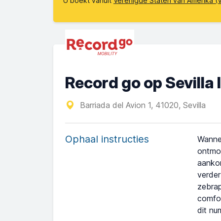
U boekt vanuit
Verenigde Staten van Amerika (
Record go op Sevilla
Barriada del Avion 1, 41020, Sevilla
Ophaal instructies
Wannee
ontmoe
aankom
verder
zebrap
comfor
dit nu