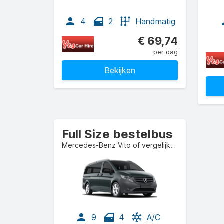
4
2
Handmatig
€ 69,74
per dag
Bekijken
Full Size bestelbus
Mercedes-Benz Vito of vergelijkbaar
9
4
A/C