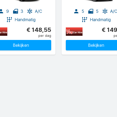
9
3
A/C
5
5
A/
Handmatig
Handmatig
€ 148,55
€ 14
per dag
p
Bekijken
Bekijken