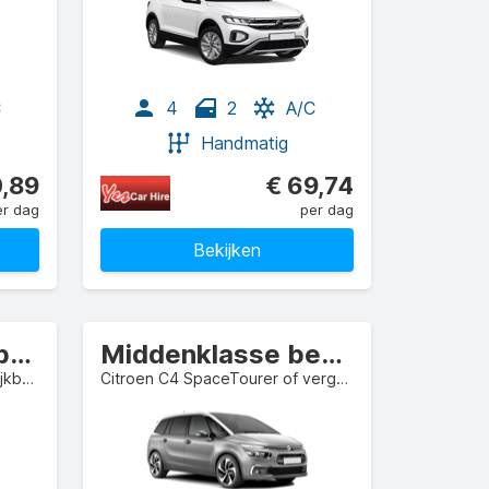
C
4
2
A/C
Handmatig
0,89
€ 69,74
er dag
per dag
Bekijken
Compact bestelbus
Middenklasse bestelbus
Volkswagen Caddy of vergelijkbaar
Citroen C4 SpaceTourer of vergelijkbaar