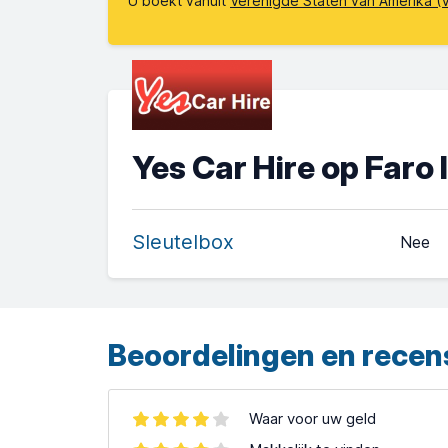
U boekt vanuit
Verenigde Staten van Amerika (
Yes Car Hire op Faro
Sleutelbox
Nee
Beoordelingen en recen
Waar voor uw geld