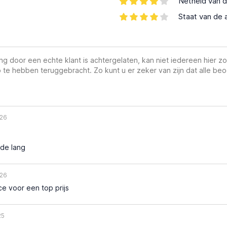
Netheid van d
Staat van de 
g door een echte klant is achtergelaten, kan niet iedereen hier zo
 te hebben teruggebracht. Zo kunt u er zeker van zijn dat alle beo
26
de lang
26
e voor een top prijs
25