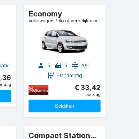
Economy
Volkswagen Polo of vergelijkbaar
atig
5
5
A/C
Handmatig
,36
er dag
€ 33,42
per dag
Bekijken
Compact Stationwagen