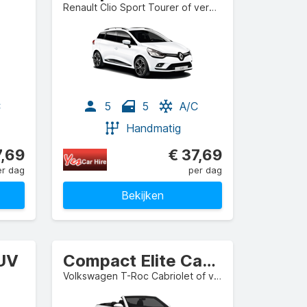
Renault Clio Sport Tourer of vergelijkbaar
C
5
5
A/C
Handmatig
7,69
€ 37,69
er dag
per dag
Bekijken
UV
Compact Elite Cabrio
Volkswagen T-Roc Cabriolet of vergelijkbaar