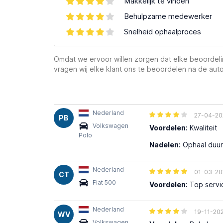
Makkelijk te vinden
Behulpzame medewerker
Snelheid ophaalproces
Omdat we ervoor willen zorgen dat elke beoordelin
vragen wij elke klant ons te beoordelen na de auto
Nederland
27-04-20
PB
Volkswagen
Voordelen:
Kwaliteit
Polo
Nadelen:
Ophaal duur
Nederland
01-03-20
CT
Fiat 500
Voordelen:
Top servic
Nederland
19-11-20
WV
Volkswagen