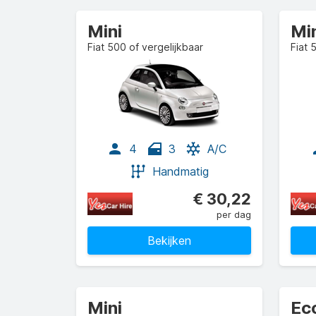
Mini
Mi
Fiat 500 of vergelijkbaar
Fiat 
4
3
A/C
Handmatig
€ 30,22
per dag
Bekijken
Mini
Ec