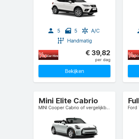
5
5
A/C
Handmatig
€ 39,82
per dag
Bekijken
Mini Elite Cabrio
Ful
MINI Cooper Cabrio of vergelijkbaar