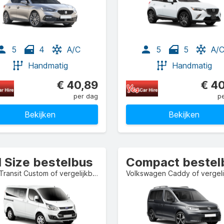
5
4
A/C
5
5
A/
Handmatig
Handmatig
€ 40,89
€ 4
per dag
p
Bekijken
Bekijken
l Size bestelbus
Ford Transit Custom of vergelijkbaar