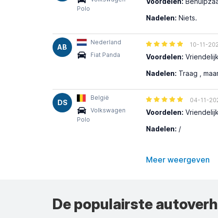
Voordelen:
Behulpza
Polo
Nadelen:
Niets.
Nederland
10-11-20
AB
Fiat Panda
Voordelen:
Vriendelijk
Nadelen:
Traag , maar
België
04-11-20
DS
Volkswagen
Voordelen:
Vriendelij
Polo
Nadelen:
/
Meer weergeven
De populairste autover