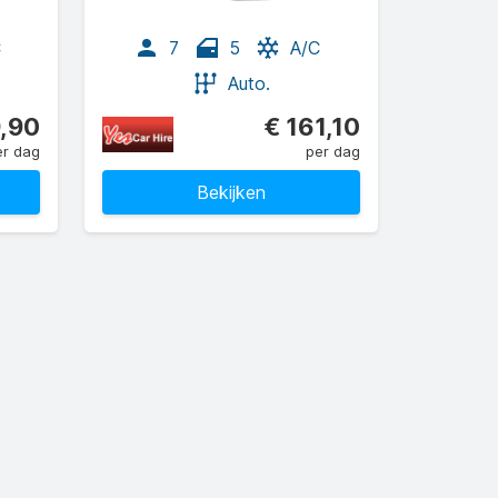
C
7
5
A/C
Auto.
9,90
€ 161,10
er dag
per dag
Bekijken