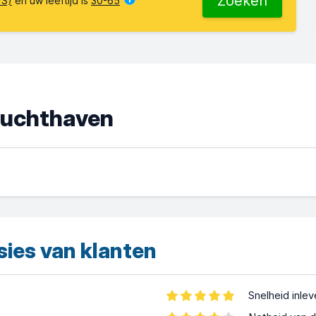
Zoeken
VS)
en uw leeftijd is
30-65
 luchthaven
sies van klanten
Snelheid inle