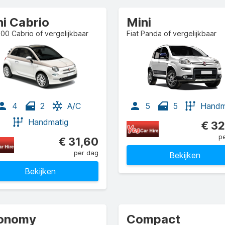
ni Cabrio
Mini
500 Cabrio of vergelijkbaar
Fiat Panda of vergelijkbaar
4
2
A/C
5
5
Handm
Handmatig
€ 32
p
€ 31,60
per dag
Bekijken
Bekijken
onomy
Compact