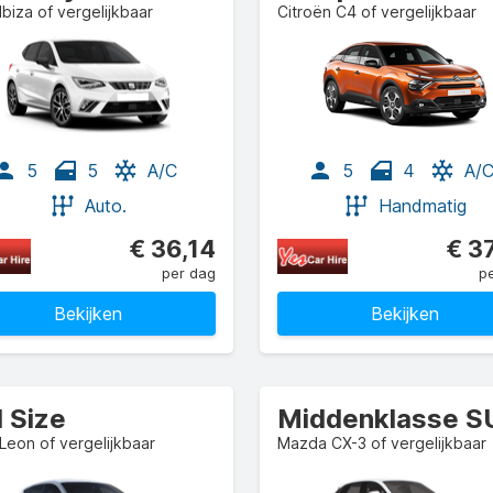
Ibiza of vergelijkbaar
Citroën C4 of vergelijkbaar
5
5
A/C
5
4
A/
Auto.
Handmatig
€ 36,14
€ 3
per dag
p
Bekijken
Bekijken
l Size
Middenklasse S
Leon of vergelijkbaar
Mazda CX-3 of vergelijkbaar