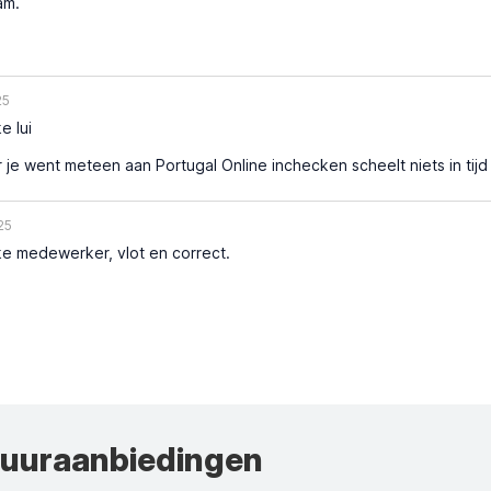
am.
25
e lui
 je went meteen aan Portugal Online inchecken scheelt niets in tijd
25
ke medewerker, vlot en correct.
huuraanbiedingen