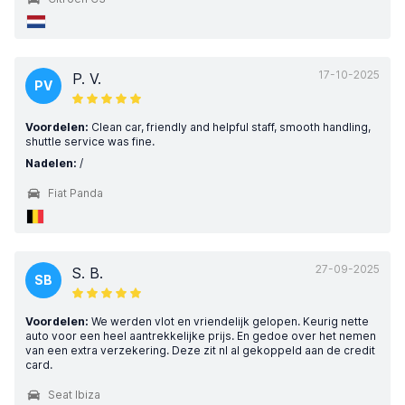
17-10-2025
P. V.
PV
Voordelen:
Clean car, friendly and helpful staff, smooth handling,
shuttle service was fine.
Nadelen:
/
Fiat Panda
27-09-2025
S. B.
SB
Voordelen:
We werden vlot en vriendelijk gelopen. Keurig nette
auto voor een heel aantrekkelijke prijs. En gedoe over het nemen
van een extra verzekering. Deze zit nl al gekoppeld aan de credit
card.
Seat Ibiza