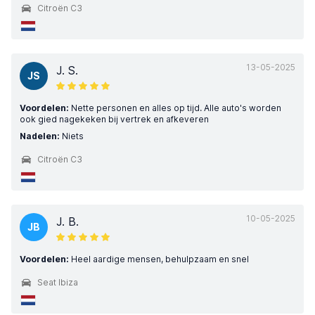
Citroën C3
13-05-2025
J. S.
JS
Voordelen:
Nette personen en alles op tijd. Alle auto's worden
ook gied nagekeken bij vertrek en afkeveren
Nadelen:
Niets
Citroën C3
10-05-2025
J. B.
JB
Voordelen:
Heel aardige mensen, behulpzaam en snel
Seat Ibiza