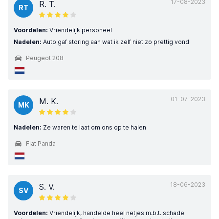
17-08-2023
R. T.
RT
Voordelen:
Vriendelijk personeel
Nadelen:
Auto gaf storing aan wat ik zelf niet zo prettig vond
Peugeot 208
01-07-2023
M. K.
MK
Nadelen:
Ze waren te laat om ons op te halen
Fiat Panda
18-06-2023
S. V.
SV
Voordelen:
Vriendelijk, handelde heel netjes m.b.t. schade