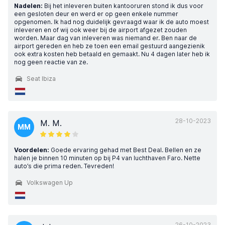
Nadelen:
Bij het inleveren buiten kantooruren stond ik dus voor
een gesloten deur en werd er op geen enkele nummer
opgenomen. Ik had nog duidelijk gevraagd waar ik de auto moest
inleveren en of wij ook weer bij de airport afgezet zouden
worden. Maar dag van inleveren was niemand er. Ben naar de
airport gereden en heb ze toen een email gestuurd aangezienik
ook extra kosten heb betaald en gemaakt. Nu 4 dagen later heb ik
nog geen reactie van ze.
Seat Ibiza
28-10-2023
M. M.
MM
Voordelen:
Goede ervaring gehad met Best Deal. Bellen en ze
halen je binnen 10 minuten op bij P4 van luchthaven Faro. Nette
auto’s die prima reden. Tevreden!
Volkswagen Up
26-10-2023