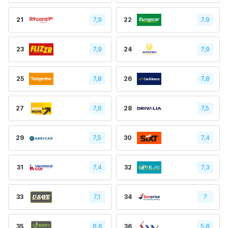
21
7,9
22
7.9
23
7,9
24
7,9
25
7,8
26
7,8
27
7,6
28
7,5
29
7,5
30
7,4
31
7,4
32
7,3
33
7,1
34
7
35
6,6
36
5,8