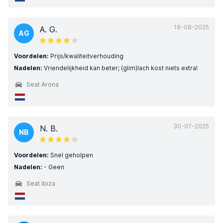
18-08-2025
A. G.
AG
Voordelen:
Prijs/kwaliteitverhouding
Nadelen:
Vriendelijkheid kan beter; (glim)lach kost niets extra!
Seat Arona
30-07-2025
N. B.
NB
Voordelen:
Snel geholpen
Nadelen:
- Geen
Seat Ibiza