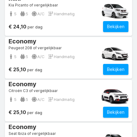
Kia Picanto of vergelijkbaar
5
5
A/C
Handmatig
€ 24,10
Bekijken
per dag
Economy
Peugeot 208 of vergelijkbaar
5
5
A/C
Handmatig
€ 25,10
Bekijken
per dag
Economy
Citroën C3 of vergelijkbaar
5
5
A/C
Handmatig
€ 25,10
Bekijken
per dag
Economy
Seat Ibiza of vergelijkbaar