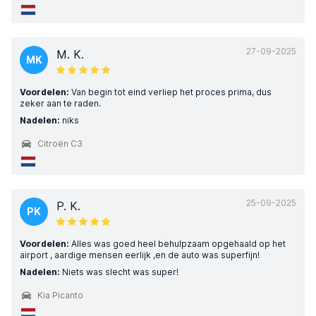
27-09-2025
M. K.
MK
Voordelen:
Van begin tot eind verliep het proces prima, dus
zeker aan te raden.
Nadelen:
niks
Citroën C3
25-09-2025
P. K.
PK
Voordelen:
Alles was goed heel behulpzaam opgehaald op het
airport , aardige mensen eerlijk ,en de auto was superfijn!
Nadelen:
Niets was slecht was super!
Kia Picanto