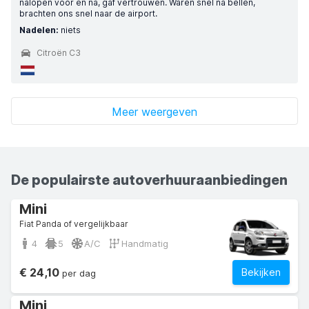
nalopen voor en na, gaf vertrouwen. Waren snel na bellen,
brachten ons snel naar de airport.
Nadelen:
niets
Citroën C3
Meer weergeven
De populairste autoverhuuraanbiedingen
Mini
Fiat Panda of vergelijkbaar
4
5
A/C
Handmatig
€ 24,10
Bekijken
per dag
Mini