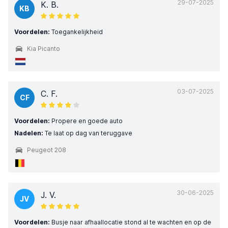
29-07-2025
K. B.
KB
Voordelen:
Toegankelijkheid
Kia Picanto
03-07-2025
C. F.
CF
Voordelen:
Propere en goede auto
Nadelen:
Te laat op dag van teruggave
Peugeot 208
30-06-2025
J. V.
JV
Voordelen:
Busje naar afhaallocatie stond al te wachten en op de