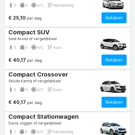
5
5
A/C
Handmatig
€ 25,10
Bekijken
per dag
Compact SUV
Seat Arona of vergelijkbaar
5
5
A/C
Auto.
€ 40,17
Bekijken
per dag
Compact Crossover
Skoda Kamiq of vergelijkbaar
5
5
A/C
Auto.
€ 40,17
Bekijken
per dag
Compact Stationwagen
Dacia Jogger of vergelijkbaar
7
5
A/C
Handmatig