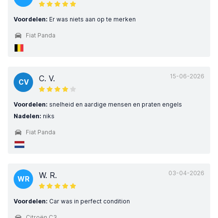
Voordelen:
Er was niets aan op te merken
Fiat Panda
15-06-2026
C. V.
CV
Voordelen:
snelheid en aardige mensen en praten engels
Nadelen:
niks
Fiat Panda
03-04-2026
W. R.
WR
Voordelen:
Car was in perfect condition
Citroën C3