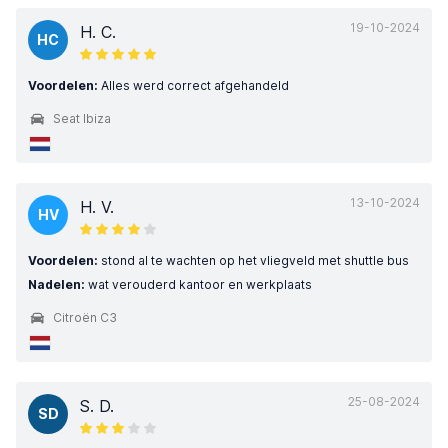
19-10-2024
H. C.
HC
Voordelen:
Alles werd correct afgehandeld
Seat Ibiza
13-10-2024
H. V.
HV
Voordelen:
stond al te wachten op het vliegveld met shuttle bus
Nadelen:
wat verouderd kantoor en werkplaats
Citroën C3
25-08-2024
S. D.
SD