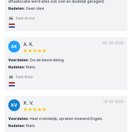
afhaallocatie werd alles ook snel en duidelijk geregeld.
Nadelen:
Geen idee
Seat Arona
02-06-2025
A. K.
AK
Voordelen:
Zie de beoordeling.
Nadelen:
Niets.
Seat Ibiza
13-05-2025
K. V.
KV
Voordelen:
Heel vriendelijk, spraken vloeiend Engels
Nadelen:
Niets