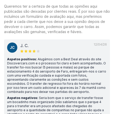
Queremos ter a certeza de que todas as opiniões aqui
publicadas são deixadas por clientes reais. É por isso que não
incluímos um formulário de avaliação aqui, mas preferimos
pedir a cada cliente que nos deixe a sua opinião depois de
devolver o carro. Assim, podemos garantir que todas as
avaliações são genuínas, verificadas e fiáveis.
12/04/26
J. C.
JC
Aspetos positivos:
Alugámos com a Best Deal através do site
Discovercars.com e o processo foi claro e bem acompanhado. O
transfer foi-nos buscar (5 pessoas e malas) ao parque de
estacionamento 4 do aeroporto de Faro, entregaram-nos o carro
com uma verificação cuidada e suportada com fotos,
apresentando claramente as condições e sem custos
escondidos. O transfer de regresso foi fora do horário normal
por isso teve um custo adicional e apareceu às 7 da manhã como
combinado para nos deixar nas partidas do aeroporto.
Aspetos negativos:
Seria bom que o serviço de transfer fosse
um bocadinho mais organizado (não sabíamos que o parque 4
para o transfer era um pouco afastado das chegadas do
aeroporto e a quantidade de companhias no parque não ajuda a