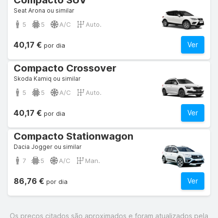
Compacto SUV
Seat Arona ou similar
5
5
A/C
Auto.
40,17 €
Ver
por dia
Compacto Crossover
Skoda Kamiq ou similar
5
5
A/C
Auto.
40,17 €
Ver
por dia
Compacto Stationwagon
Dacia Jogger ou similar
7
5
A/C
Man.
86,76 €
Ver
por dia
Os preços citados são aproximados e foram atualizados pela