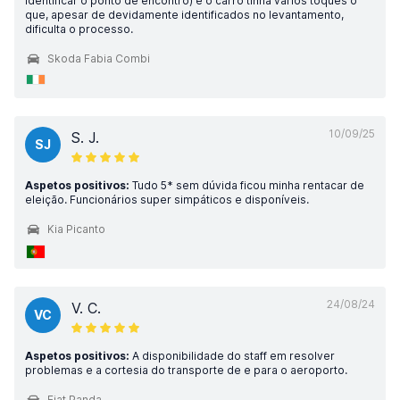
identificar o ponto de encontro) e o carro tinha vários toques o
que, apesar de devidamente identificados no levantamento,
dificulta o processo.
Skoda Fabia Combi
10/09/25
S. J.
SJ
Aspetos positivos:
Tudo 5* sem dúvida ficou minha rentacar de
eleição. Funcionários super simpáticos e disponíveis.
Kia Picanto
24/08/24
V. C.
VC
Aspetos positivos:
A disponibilidade do staff em resolver
problemas e a cortesia do transporte de e para o aeroporto.
Fiat Panda