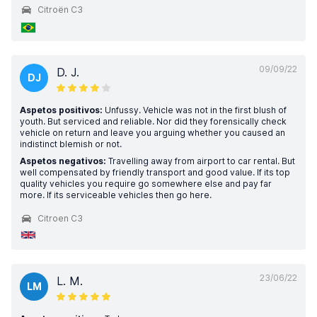
Citroën C3
09/09/22
D. J.
DJ
Aspetos positivos:
Unfussy. Vehicle was not in the first blush of
youth. But serviced and reliable. Nor did they forensically check
vehicle on return and leave you arguing whether you caused an
indistinct blemish or not.
Aspetos negativos:
Travelling away from airport to car rental. But
well compensated by friendly transport and good value. If its top
quality vehicles you require go somewhere else and pay far
more. If its serviceable vehicles then go here.
Citroen C3
23/06/22
L. M.
LM