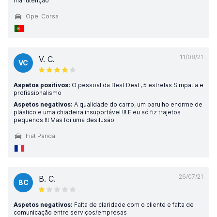
manutenção
Opel Corsa
11/08/21
V. C.
VC
Aspetos positivos:
O pessoal da Best Deal , 5 estrelas Simpatia e
profissionalismo
Aspetos negativos:
A qualidade do carro, um barulho enorme de
plástico e uma chiadeira insuportável !!! E eu só fiz trajetos
pequenos !!! Mas foi uma desilusão
Fiat Panda
26/07/21
B. C.
BC
Aspetos negativos:
Falta de claridade com o cliente e falta de
comunicação entre serviços/empresas