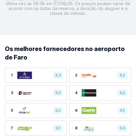
última vez às 08:38 em 07/08/26. Os preços podem variar de
acordo com as datas da reserva, a duração do aluguer e a
classe do veículo.
Os melhores fornecedores no aeroporto
de Faro
1
9.3
2
9.2
3
9,2
4
9,2
5
9,2
6
9,1
7
9,1
8
9,0