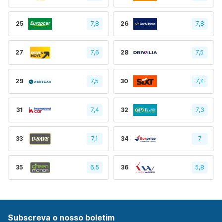
25
7,8
26
7,8
27
7,6
28
7,5
29
7,5
30
7,4
31
7,4
32
7,3
33
7,1
34
7
35
6,5
36
5,8
Subscreva o nosso boletim