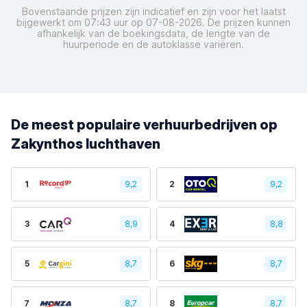
Bovenstaande prijzen zijn indicatief en zijn voor het laatst
bijgewerkt om 07:43 uur op 07-08-2026. De prijzen kunnen
afhankelijk van de boekingsdata, de lengte van de
huurperiode en de autoklasse variëren.
De meest populaire verhuurbedrijven op
Zakynthos luchthaven
1
9,2
2
9,2
3
8,9
4
8,8
5
8,7
6
8,7
7
8,7
8
8,7