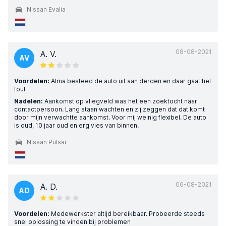
Nissan Evalia
08-08-2021
A. V.
AV
Voordelen:
Alma besteed de auto uit aan derden en daar gaat het
fout
Nadelen:
Aankomst op vliegveld was het een zoektocht naar
contactpersoon. Lang staan wachten en zij zeggen dat dat komt
door mijn verwachtte aankomst. Voor mij weinig flexibel. De auto
is oud, 10 jaar oud en erg vies van binnen.
Nissan Pulsar
06-08-2021
A. D.
AD
Voordelen:
Medewerkster altijd bereikbaar. Probeerde steeds
snel oplossing te vinden bij problemen