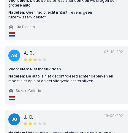
Voordelen:
Medewerkster was vriendelijk en we kregen een
grotere auto
Nadelen:
Geen radio, echt irritant. Tevens geen
ruitenwisservloeistof
Kia Picanto
06-10-2021
A. B.
AB
Voordelen:
Niet moelijk doen
Nadelen:
De auto is niet gecontroleerd achter gebleven en
moest niet op slot op het vliegveld achterblijven
Suzuki Celerio
19-09-2021
J. O.
JO
Nadelen:
Het feit dat we een veel slechtere auto kregen dan