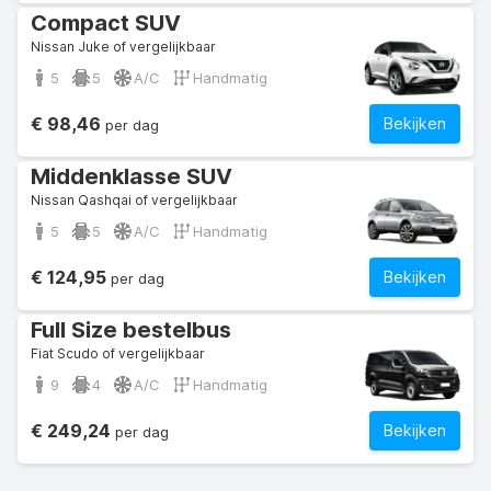
Compact SUV
Nissan Juke of vergelijkbaar
5
5
A/C
Handmatig
€ 98,46
Bekijken
per dag
Middenklasse SUV
Nissan Qashqai of vergelijkbaar
5
5
A/C
Handmatig
€ 124,95
Bekijken
per dag
Full Size bestelbus
Fiat Scudo of vergelijkbaar
9
4
A/C
Handmatig
€ 249,24
Bekijken
per dag