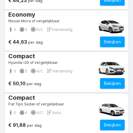
€ 44,23
Bekijken
per dag
Economy
Nissan Micra of vergelijkbaar
5
5
A/C
Handmatig
€ 44,63
Bekijken
per dag
Compact
Hyundai i30 of vergelijkbaar
5
5
A/C
Handmatig
€ 50,10
Bekijken
per dag
Compact
Fiat Tipo Sedan of vergelijkbaar
5
4
A/C
Auto.
€ 91,88
Bekijken
per dag