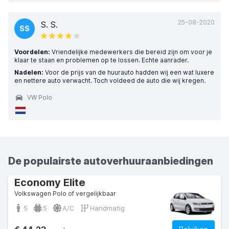
25-08-2020
S. S.
SS
Voordelen:
Vriendelijke medewerkers die bereid zijn om voor je
klaar te staan en problemen op te lossen. Echte aanrader.
Nadelen:
Voor de prijs van de huurauto hadden wij een wat luxere
en nettere auto verwacht. Toch voldeed de auto die wij kregen.
VW Polo
De populairste autoverhuuraanbiedingen
Economy Elite
Volkswagen Polo of vergelijkbaar
5
5
A/C
Handmatig