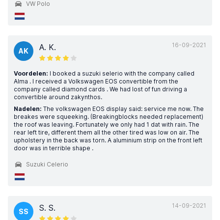
VW Polo
16-09-2021
A. K.
AK
Voordelen:
I booked a suzuki selerio with the company called
Alma . I received a Volkswagen EOS convertible from the
company called diamond cards . We had lost of fun driving a
convertible around zakynthos.
Nadelen:
The volkswagen EOS display said: service me now. The
breakes were squeeking. (Breakingblocks needed replacement)
the roof was leaving. Fortunately we only had 1 dat with rain. The
rear left tire, different them all the other tired was low on air. The
upholstery in the back was torn. A aluminium strip on the front left
door was in terrible shape .
Suzuki Celerio
14-09-2021
S. S.
SS