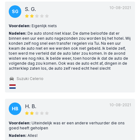
10-08-2021
S. G.
SG
Voordelen:
Eigenlijk niets
Nadelen:
De auto stond niet klaar. De dame beloofde dat er
binnen een uur een auto nagezonden zou worden bij het hotel. Wij
konden zelf nog snel een transfer regelen via Tui. Na een uur
kwam de auto niet en we werden ook niet gebeld. Ik belde zelf,
toen werd me verteld dat de auto later zou komen. In de avond
wisten we nog niks. Ik belde weer, toen hoorde ik dat de auto de
volgende dag zou komen. Ook was de auto echt af, dingen in de
achterklep zaten los, de auto zelf reed echt heel slecht
Suzuki Celerio
10-08-2021
H. B.
HB
Voordelen:
Uiteindelijk was er een andere verhuurder die ons
goed heeft geholpen
Nadelen:
Alles!