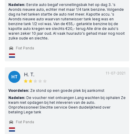
Nadelen:
Eerste auto begaf versnellingsbak het op dag 3. 's
Avonds nieuwe auto, echter met maar 1/4 tank benzine. Volgende
dag na het tanken startte de auto niet meer. Kapotte accu. 's
Avonds nieuwe auto waarvan ruitenwisser tank leeg was en
benzine tank 1/2 vol was. Van de €55,- getankte benzine bij de
kapotte auto kregen we slechts €20,- terug Alle drie de auto's
waren zeker 10 jaar oud. Al vaak huurauto's gehad maar nog nooit
zulke oude en slechte.
Fiat Panda
11-07-2021
H. T.
HT
Voordelen:
Ze stond op een goede plek bij aankomst
Nadelen:
De voucher niet ontvangen Lang wachten bij ophalen Ze
kwam niet opdagen bij het inleveren van de auto.
Onprofessioneel Slechte service Geen duidelijkheid over
betaling Lege tank
Fiat Panda