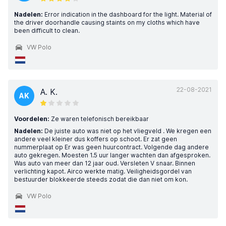
Nadelen:
Error indication in the dashboard for the light. Material of
the driver doorhandle causing staints on my cloths which have
been difficult to clean.
VW Polo
22-08-2021
A. K.
AK
Voordelen:
Ze waren telefonisch bereikbaar
Nadelen:
De juiste auto was niet op het vliegveld . We kregen een
andere veel kleiner dus koffers op schoot. Er zat geen
nummerplaat op Er was geen huurcontract. Volgende dag andere
auto gekregen. Moesten 1.5 uur langer wachten dan afgesproken.
Was auto van meer dan 12 jaar oud. Versleten V snaar. Binnen
verlichting kapot. Airco werkte matig. Veiligheidsgordel van
bestuurder blokkeerde steeds zodat die dan niet om kon.
VW Polo