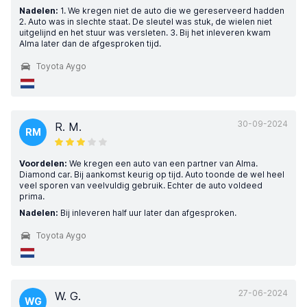
Nadelen:
1. We kregen niet de auto die we gereserveerd hadden
2. Auto was in slechte staat. De sleutel was stuk, de wielen niet
uitgelijnd en het stuur was versleten. 3. Bij het inleveren kwam
Alma later dan de afgesproken tijd.
Toyota Aygo
30-09-2024
R. M.
RM
Voordelen:
We kregen een auto van een partner van Alma.
Diamond car. Bij aankomst keurig op tijd. Auto toonde de wel heel
veel sporen van veelvuldig gebruik. Echter de auto voldeed
prima.
Nadelen:
Bij inleveren half uur later dan afgesproken.
Toyota Aygo
27-06-2024
W. G.
WG