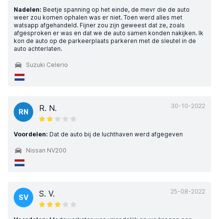
Nadelen:
Beetje spanning op het einde, de mevr die de auto
weer zou komen ophalen was er niet. Toen werd alles met
watsapp afgehandeld. Fijner zou zijn geweest dat ze, zoals
afgesproken er was en dat we de auto samen konden nakijken. Ik
kon de auto op de parkeerplaats parkeren met de sleutel in de
auto achterlaten.
Suzuki Celerio
30-10-2022
R. N.
RN
Voordelen:
Dat de auto bij de luchthaven werd afgegeven
Nissan NV200
25-08-2022
S. V.
SV