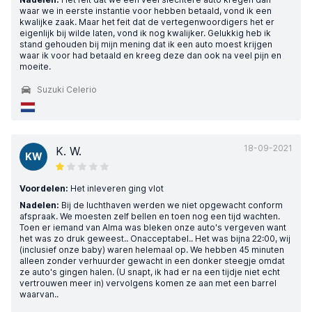
waar we in eerste instantie voor hebben betaald, vond ik een
kwalijke zaak. Maar het feit dat de vertegenwoordigers het er
eigenlijk bij wilde laten, vond ik nog kwalijker. Gelukkig heb ik
stand gehouden bij mijn mening dat ik een auto moest krijgen
waar ik voor had betaald en kreeg deze dan ook na veel pijn en
moeite.
Suzuki Celerio
18-09-2021
K. W.
KW
Voordelen:
Het inleveren ging vlot
Nadelen:
Bij de luchthaven werden we niet opgewacht conform
afspraak. We moesten zelf bellen en toen nog een tijd wachten.
Toen er iemand van Alma was bleken onze auto's vergeven want
het was zo druk geweest.. Onacceptabel.. Het was bijna 22:00, wij
(inclusief onze baby) waren helemaal op. We hebben 45 minuten
alleen zonder verhuurder gewacht in een donker steegje omdat
ze auto's gingen halen. (U snapt, ik had er na een tijdje niet echt
vertrouwen meer in) vervolgens komen ze aan met een barrel
waarvan..